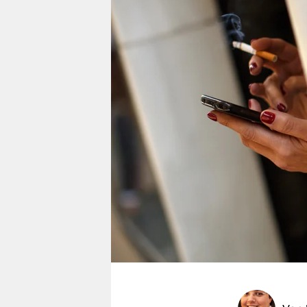
berlin
nord
wahrheit
verlag
verlag
veranstaltungen
shop
fragen & hilfe
unterstützen
abo
genossenschaft