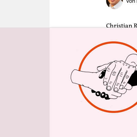
Von
epaper login
Christian R
„Accelerate
Geschäfts
Interesse:
und wische
Röpke, wäh
eben noch 
Noch bevor
nimmt, ers
tatsächlich
AMP ist ei
Programmie