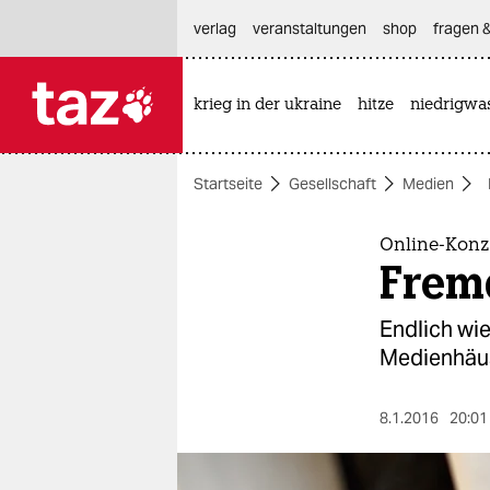
hautnavigation anspringen
hauptinhalt anspringen
footer anspringen
verlag
veranstaltungen
shop
fragen &
krieg in der ukraine
hitze
niedrigwa

taz zahl ich
taz zahl ich
Startseite
Gesellschaft
Medien
themen
politik
Online-Kon
Frem
öko
Endlich wi
gesellschaft
Medienhäus
kultur
8.1.2016
20:01
sport