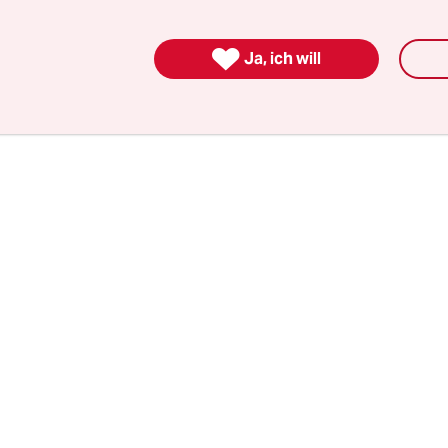
 Internetseiten optimiert, in dem er ein paar Stan
vorgibt, an die sich alle halten müssen. So könne

Ja, ich will
eiber Bits und Bytes und ihren Nutzern lästige La