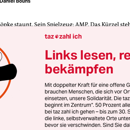
Daniel Bouhs
öpke staunt. Sein Spielzeug: AMP. Das Kürzel steh
d Mobile Pages“, beschleunigte mobile Seiten. Rö
taz
zahl ich

führer von
Zeit Online
und hat genau daran ein g
 dass sich Leser in rasantem Tempo durch sein Por
Links lesen, r
n können. „Das sind keine vorgeladenen Artikel“,
bekämpfen
rend er mit einer schnellen Bewegung den Text, 
in seinem Handy abgerufen hat, wegschiebt. Und 
 der Geschäftsführer wieder seinen Daumen vom
Mit doppelter Kraft für eine offene G
brauchen Menschen, die sich vor O
cheint im Browser schon die nächste Geschichte. 
einsetzen, unsere Solidarität. Die ta
 die Ladezeit“, sagt Röpke.
beginnt im Zentrum“. 50 Prozent a
bei taz zahl ich gehen – bis zum 30
n äußerst schlanker neuer Programmcode, den
die linke, selbstverwaltete Orte unte
bevor sie verschwinden. Sind Sie da
rer von Google entwickelt haben und der vor a