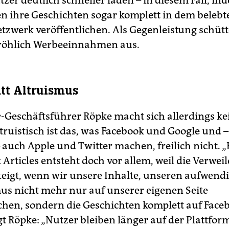
zer deutlich schneller laden – in diesem Fall, in
n ihre Geschichten sogar komplett in dem belebt
etzwerk veröffentlichen. Als Gegenleistung schütt
fröhlich Werbeeinnahmen aus.
att Altruismus
e
-Geschäftsführer Röpke macht sich allerdings ke
ltruistisch ist das, was Facebook und Google und –
 auch Apple und Twitter machen, freilich nicht. „
 Articles entsteht doch vor allem, weil die Verwei
teigt, wenn wir unsere Inhalte, unseren aufwend
us nicht mehr nur auf unserer eigenen Seite
ichen, sondern die Geschichten komplett auf Face
agt Röpke: „Nutzer bleiben länger auf der Plattfo