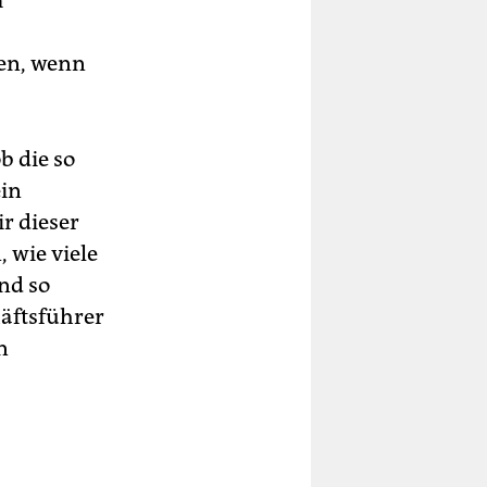
m
en, wenn
b die so
ein
r dieser
 wie viele
nd so
äftsführer
n