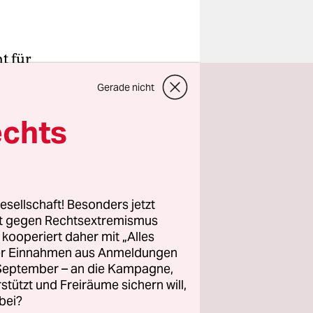
t für
pke ist
Gerade nicht
roßes
tal tippen
echts
 erklärt
den er
siehe da:
 Gerät
esellschaft! Besonders jetzt
rt gegen Rechtsextremismus
„Das ist
z kooperiert daher mit „Alles
ller Einnahmen aus Anmeldungen
. September – an die Kampagne,
rstützt und Freiräume sichern will,
bei?
llem