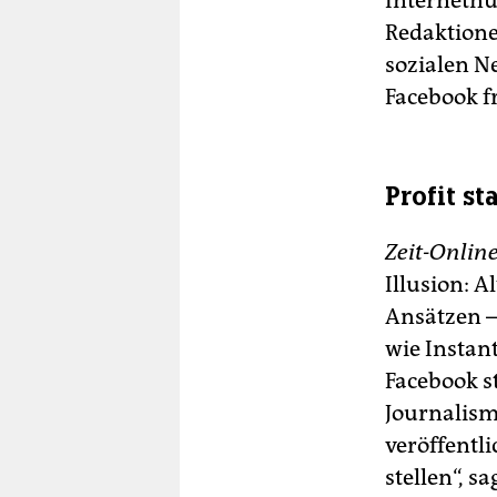
Internetnut
Redaktione
sozialen N
Facebook 
Profit st
Zeit-Onlin
Illusion: A
Ansätzen –
wie Instant
Facebook s
Journalism
veröffentl
stellen“, s