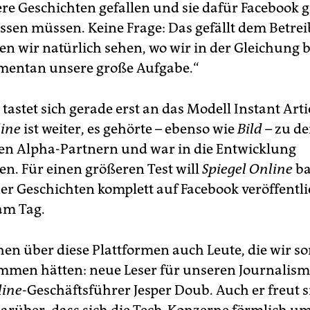
re Geschichten gefallen und sie dafür Facebook g
ssen müssen. Keine Frage: Das gefällt dem Betre
n wir natürlich sehen, wo wir in der Gleichung b
mentan unsere große Aufgabe.“
tastet sich gerade erst an das Modell Instant Arti
line
ist weiter, es gehörte – ebenso wie
Bild
– zu d
n Alpha-Partnern und war in die Entwicklung
n. Für einen größeren Test will
Spiegel Online
ba
ner Geschichten komplett auf Facebook veröffentli
 am Tag.
hen über diese Plattformen auch Leute, die wir so
mmen hätten: neue Leser für unseren Journalismu
line
-Geschäftsführer Jesper Doub. Auch er freut s