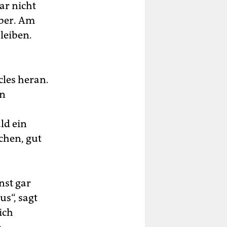
ar nicht
iber. Am
leiben.
cles heran.
en
ld ein
chen, gut
nst gar
s“, sagt
ich