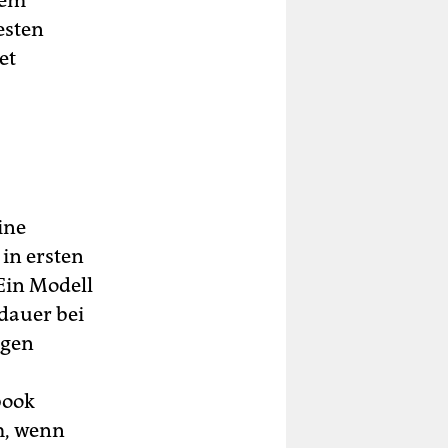
dem
esten
et
ine
 in ersten
Ein Modell
ldauer bei
igen
book
rm, wenn