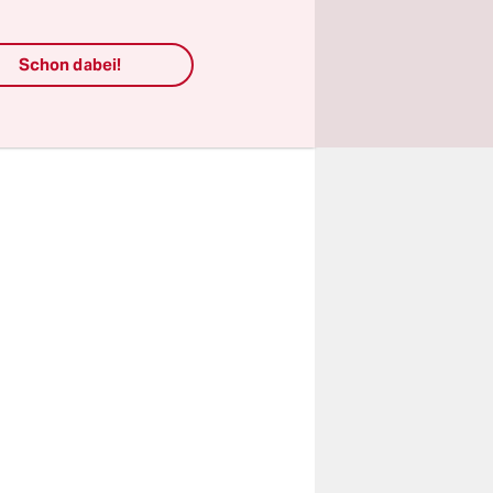
dards für
n sich
Schon dabei!
dezeit