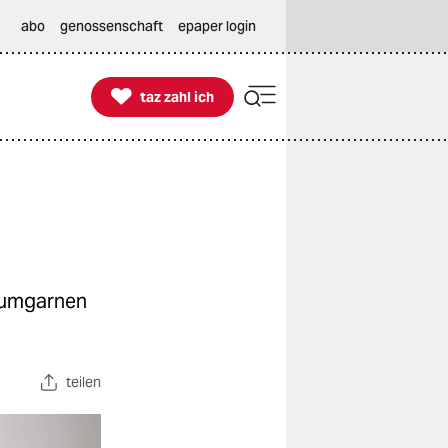
abo
genossenschaft
epaper login

taz zahl ich
taz zahl ich
k umgarnen
teilen