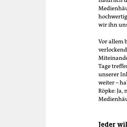
natürlich 
Medienhäus
hochwertig
wir ihn un
Vor allem 
verlockend
Miteinande
Tage treffe
unserer In
weiter – ha
Röpke: Ja,
Medienhäus
Jeder wil