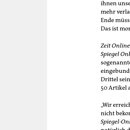
ihnen unse
mehr verla
Ende müsse
Das ist mo
Zeit Online
Spiegel On
sogenannte
eingebunde
Drittel sei
50 Artikel
„Wir erreic
nicht beko
Spiegel-On