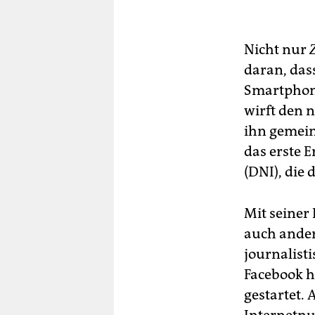
Nicht nur
daran, das
Smartphone
wirft den 
ihn gemein
das erste E
(DNI), die
Mit seiner
auch ander
journalisti
Facebook ha
gestartet. 