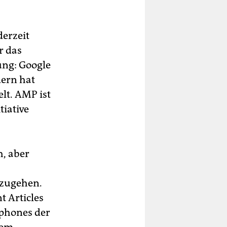
derzeit
r das
ung: Google
dern hat
lt. AMP ist
tiative
h, aber
r zugehen.
t Articles
rtphones der