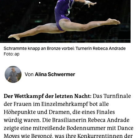
berlin
nord
wahrheit
verlag
Schrammte knapp an Bronze vorbei: Turnerin Rebeca Andrade
verlag
Foto: ap
veranstaltungen
Von
Alina Schwermer
shop
fragen & hilfe
Der Wettkampf der letzten Nacht:
Das Turnfinale
unterstützen
der Frauen im Einzelmehrkampf bot alle
Höhepunkte und Dramen, die eines Finales
abo
würdig waren. Die Brasilianerin Rebeca Andrade
genossenschaft
zeigte eine mitreißende Bodennummer mit Dance
Moves wie Beyoncé, was ihre Konkurrentinnen der