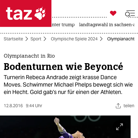

taz zahl ich
nahost-konflikt
usa unter trump
landtagswahl in sachsen-an

taz zahl ich
Startseite
Sport
Olympische Spiele 2024
Olympianacht i
taz zahl ich
themen
Olympianacht in Rio
Bodenturnen wie Beyoncé
politik
Turnerin Rebeca Andrade zeigt krasse Dance
öko
Moves. Schwimmer Michael Phelps bewegt sich wie
ein Hecht. Gold gab's nur für einen der Athleten.
gesellschaft
12.8.2016
9:44 Uhr
teilen
kultur
sport