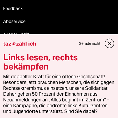
Feedback
Aboservice
ePaper Login
taz
zahl ich
Gerade nicht

Downloads für Abonnierende
Links lesen, rechts
bekämpfen
© 2026 taz Verlags und Vertriebs GmbH
Mit doppelter Kraft für eine offene Gesellschaft!
Alle Rechte vorbehalten. Bei rechtlichen Fragen oder für Genehmigungen
wenden Sie sich bitte an
lizenzen@taz.de
Besonders jetzt brauchen Menschen, die sich gegen
Rechtsextremismus einsetzen, unsere Solidarität.
Daher gehen 50 Prozent der Einnahmen aus
Feedback
Redaktionsstatut
Kommune-Richtlinien
KI-
Neuanmeldungen an „Alles beginnt im Zentrum“ –
eine Kampagne, die bedrohte linke Kulturzentren
Leitlinie
Informant
Datenschutz
Impressum
AGB
und Jugendorte unterstützt. Sind Sie dabei?