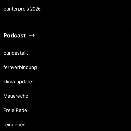
panterpreis 2026
Podcast
bundestalk
fernverbindung
klima update°
Mauerecho
Freie Rede
reingehen