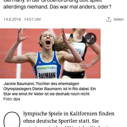
berlin
allerdings niemand. Das war mal anders, oder?
nord
14.8.2016
14:51 Uhr
teilen
wahrheit
verlag
verlag
veranstaltungen
shop
fragen & hilfe
Jackie Baumann, Tochter des ehemaligen
Olympiasiegers Dieter Baumann, ist in Rio dabei. Ein
unterstützen
Star wie einst ihr Vater ist sie deshalb noch nicht
Foto: dpa
abo
O
lympische Spiele in Kalifornien finden
genossenschaft
ohne deutsche Sportler statt. Sie