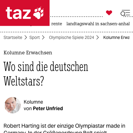

taz zahl ich
hitze
niedrigwasser
rente
landtagswahl in sachsen-anhalt

taz zahl ich
Startseite
Sport
Olympische Spiele 2024
Kolumne Erwach
taz zahl ich
themen
Kolumne Erwachsen
Wo sind die deutschen
politik
Weltstars?
öko
gesellschaft
Kolumne
kultur
von
Peter Unfried
sport
Robert Harting ist der einzige Olympiastar made in
Germany. In der Größenordnung Bolt spielt