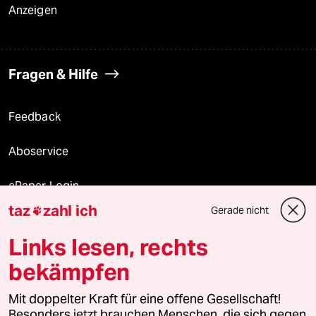
Anzeigen
Fragen & Hilfe
Feedback
Aboservice
ePaper Login
taz
zahl ich
Gerade nicht

Downloads für Abonnierende
Links lesen, rechts
bekämpfen
© 2026 taz Verlags und Vertriebs GmbH
Alle Rechte vorbehalten. Bei rechtlichen Fragen oder für Genehmigungen
Mit doppelter Kraft für eine offene Gesellschaft!
wenden Sie sich bitte an
lizenzen@taz.de
Besonders jetzt brauchen Menschen, die sich gegen