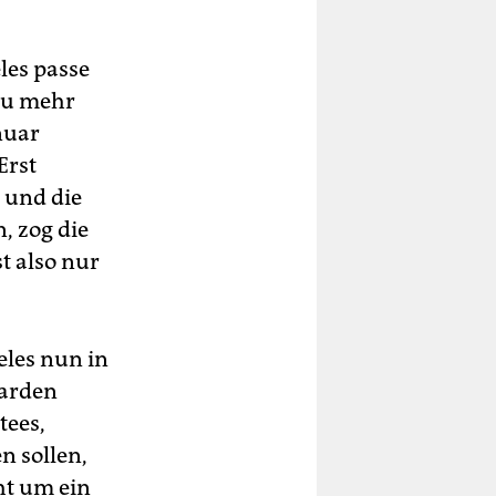
les passe
 zu mehr
nuar
Erst
 und die
, zog die
t also nur
les nun in
iarden
tees,
n sollen,
ht um ein