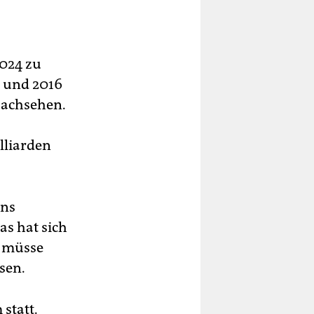
024 zu
) und 2016
Nachsehen.
lliarden
ons
s hat sich
g müsse
sen.
statt.