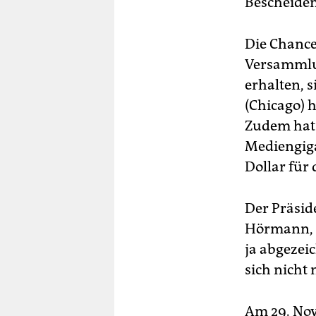
Bescheiden
Die Chance
Versammlun
erhalten, s
(Chicago) 
Zudem hat 
Mediengiga
Dollar für 
Der Präsid
Hörmann, g
ja abgezei
sich nicht 
Am 29. Nov