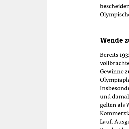
bescheiden
Olympische
Wende zu
Bereits 19
vollbracht
Gewinne zu
Olympiapla
Insbesonder
und damal
gelten als
Kommerzia
Lauf. Ausg