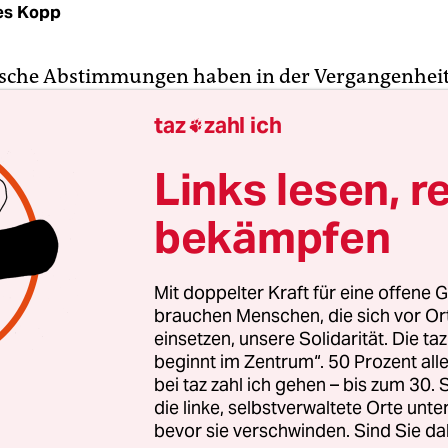
es Kopp
sche Abstimmungen haben in der Vergangenheit
mpiaträume platzen lassen. In Los Angeles nah
taz
zahl ich

r fünf Ringe die erste Hürde allerdings souverän
prach man sich am Dienstag mit 15:0 Stimmen für
Links lesen, r
der Sommerspiele 2024 aus. Eindeutiger fielen d
bekämpfen
 auch in Sotschi (Winterspiele 2014) und in Pekin
le 2022) nicht aus. In der Bevölkerung ist der Rüc
age des Nationalen Olympischen Komitee der US
Mit doppelter Kraft für eine offene G
nfalls respektabel: 81 Prozent der Bürger von Los
brauchen Menschen, die sich vor O
en zuletzt die Ausrichtung der Spiele.
einsetzen, unsere Solidarität. Die ta
beginnt im Zentrum“. 50 Prozent a
bei taz zahl ich gehen – bis zum 30
indeutigen Votum des Stadtrats nominierte das 
die linke, selbstverwaltete Orte unte
app vor Ende der Bewerbungsfrist des Internati
bevor sie verschwinden. Sind Sie da