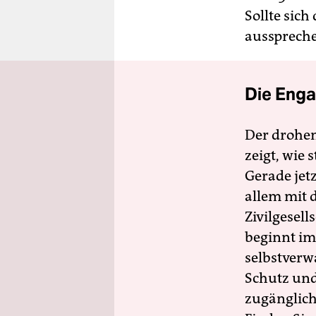
Sollte sic
ausspreche
Die Enga
Der drohe
zeigt, wie
Gerade jet
allem mit d
Zivilgesell
beginnt im
selbstverw
Schutz und 
zugänglich