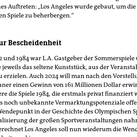
es Auftreten: „Los Angeles wurde gebaut, um die
n Spiele zu beherbergen.“
r Bescheidenheit
32 und 1984 war L.A. Gastgeber der Sommerspiele
e jeweils das seltene Kunststück, aus der Veranst
 erzielen. Auch 2024 will man nach den Vorstell
ner einen Gewinn von 161 Millionen Dollar erwir
e die Spiele 1984, die erstmals privat finanziert
s noch unbekannte Vermarktungspotenziale offe
 Wendepunkt in der Geschichte des Olympischen Sp
lisierung der großen Sportveranstaltungen nah
erechnet Los Angeles soll nun wiederum die Wen