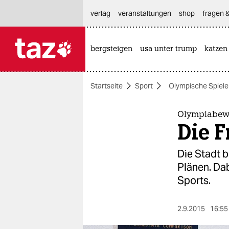
hautnavigation anspringen
hauptinhalt anspringen
footer anspringen
verlag
veranstaltungen
shop
fragen &
bergsteigen
usa unter trump
katzen

taz zahl ich
taz zahl ich
Startseite
Sport
Olympische Spiele
themen
politik
Olympiabew
Die F
öko
Die Stadt 
gesellschaft
Plänen. Da
Sports.
kultur
sport
2.9.2015
16:55