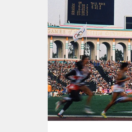
berlin
nord
wahrheit
verlag
verlag
veranstaltungen
shop
fragen & hilfe
unterstützen
abo
genossenschaft