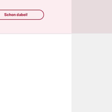
en
le
Schon dabei!
ku