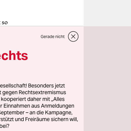
 so
men die
Gerade nicht
: Im
 eine
echts
ie
g
khalt laut
A (USOC)
esellschaft! Besonders jetzt
 Angeles
rt gegen Rechtsextremismus
z kooperiert daher mit „Alles
ller Einnahmen aus Anmeldungen
. September – an die Kampagne,
Usoc Los
rstützt und Freiräume sichern will,
onalen
bei?