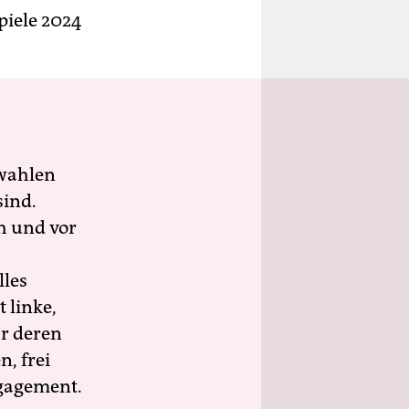
piele 2024
wahlen
sind.
h und vor
lles
 linke,
ür deren
n, frei
ngagement.