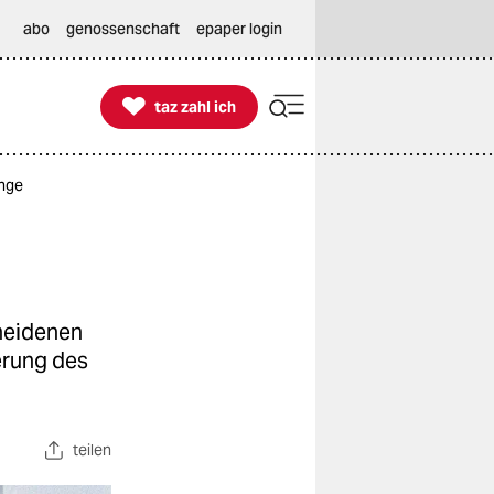
abo
genossenschaft
epaper login

taz zahl ich
taz zahl ich
inge
cheidenen
erung des
teilen