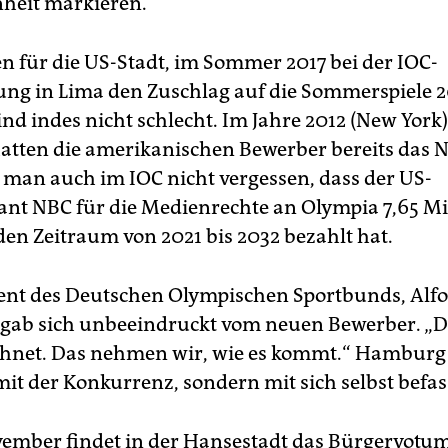
heit markieren.
n für die US-Stadt, im Sommer 2017 bei der IOC-
g in Lima den Zuschlag auf die Sommerspiele 2
ind indes nicht schlecht. Im Jahre 2012 (New York
hatten die amerikanischen Bewerber bereits das 
man auch im IOC nicht vergessen, dass der US-
nt NBC für die Medienrechte an Olympia 7,65 Mi
den Zeitraum von 2021 bis 2032 bezahlt hat.
ent des Deutschen Olympischen Sportbunds, Alf
ab sich unbeeindruckt vom neuen Bewerber. „Da
chnet. Das nehmen wir, wie es kommt.“ Hambur
mit der Konkurrenz, sondern mit sich selbst befas
ember findet in der Hansestadt das Bürgervotum 