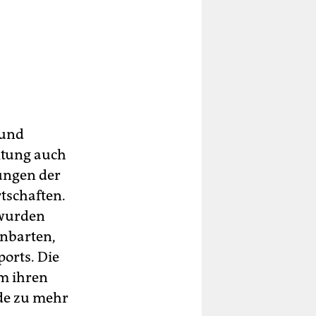
 und
altung auch
ungen der
tschaften.
 wurden
nbarten,
orts. Die
m ihren
de zu mehr