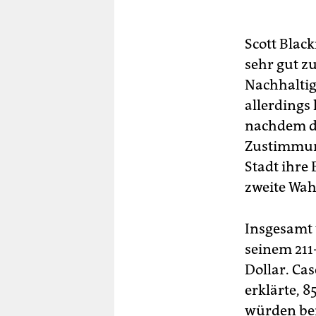
Scott Blac
sehr gut z
Nachhaltig
allerdings
nachdem di
Zustimmung
Stadt ihre
zweite Wah
Insgesamt 
seinem 211
Dollar. Ca
erklärte, 8
würden ber