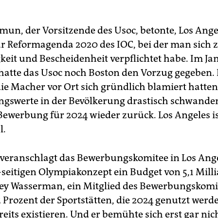
kmun, der Vorsitzende des Usoc, betonte, Los Ange
ur Reformagenda 2020 des IOC, bei der man sich
keit und Bescheidenheit verpflichtet habe. Im Ja
 hatte das Usoc noch Boston den Vorzug gegeben. 
e Macher vor Ort sich gründlich blamiert hatten
swerte in der Bevölkerung drastisch schwanden
 Bewerbung für 2024 wieder zurück. Los Angeles is
l.
veranschlagt das Bewerbungskomitee in Los Ange
-seitigen Olympiakonzept ein Budget von 5,1 Mill
sey Wasserman, ein Mitglied des Bewerbungskomi
5 Prozent der Sportstätten, die 2024 genutzt werde
eits existieren. Und er bemühte sich erst gar nic