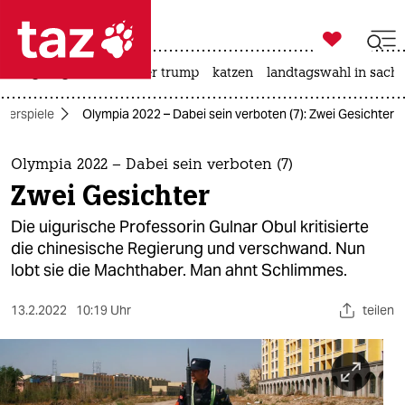

taz zahl ich
bergsteigen
usa unter trump
katzen
landtagswahl in sachs

taz zahl ich
terspiele
Olympia 2022 – Dabei sein verboten (7): Zwei Gesichter
taz zahl ich
themen
Olympia 2022 – Dabei sein verboten (7)
Zwei Gesichter
politik
Die uigurische Professorin Gulnar Obul kritisierte
öko
die chinesische Regierung und verschwand. Nun
lobt sie die Machthaber. Man ahnt Schlimmes.
gesellschaft
13.2.2022
10:19 Uhr
teilen
kultur
sport