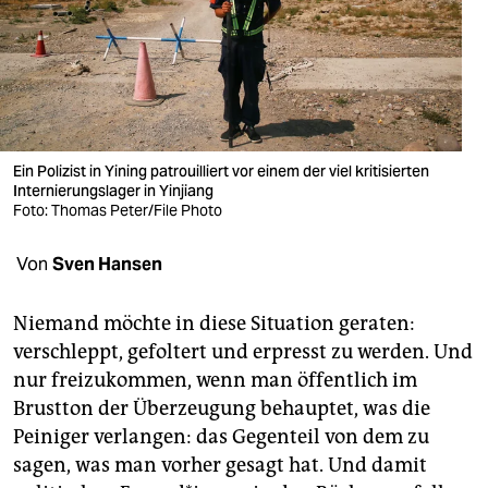
berlin
nord
wahrheit
verlag
Ein Polizist in Yining patrouilliert vor einem der viel kritisierten
verlag
Internierungslager in Yinjiang
Foto: Thomas Peter/File Photo
veranstaltungen
Von
Sven Hansen
shop
fragen & hilfe
Niemand möchte in diese Situation geraten:
verschleppt, gefoltert und erpresst zu werden. Und
unterstützen
nur freizukommen, wenn man öffentlich im
abo
Brustton der Überzeugung behauptet, was die
Peiniger verlangen: das Gegenteil von dem zu
genossenschaft
sagen, was man vorher gesagt hat. Und damit