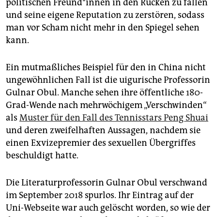
epaper login
politischen Freun­d*in­nen in den Rücken zu fallen
und seine eigene Reputation zu zerstören, sodass
man vor Scham nicht mehr in den Spiegel sehen
kann.
Ein mutmaßliches Beispiel für den in China nicht
ungewöhnlichen Fall ist die uigurische Professorin
Gulnar Obul. Manche sehen ihre öffentliche 180-
Grad-Wende nach mehrwöchigem „Verschwinden“
als
Muster für den Fall des Tennisstars Peng Shuai
und deren zweifelhaften Aussagen, nachdem sie
einen Exvizepremier des sexuellen Übergriffes
beschuldigt hatte.
Die Literaturprofessorin Gulnar Obul verschwand
im September 2018 spurlos. Ihr Eintrag auf der
Uni-Webseite war auch gelöscht worden, so wie der