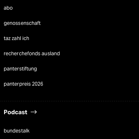
abo
genossenschaft
taz zahl ich
recherchefonds ausland
panterstiftung
panterpreis 2026
Podcast
bundestalk