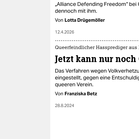
epaper login
„Alliance Defending Freedom“ bei O
dennoch mit ihm.
Von
Lotta Drügemöller
12.4.2026
Queerfeindlicher Hassprediger aus
Jetzt kann nur noch 
Das Verfahren wegen Volkverhetzu
eingestellt, gegen eine Entschuldi
queeren Verein.
Von
Franziska Betz
28.8.2024