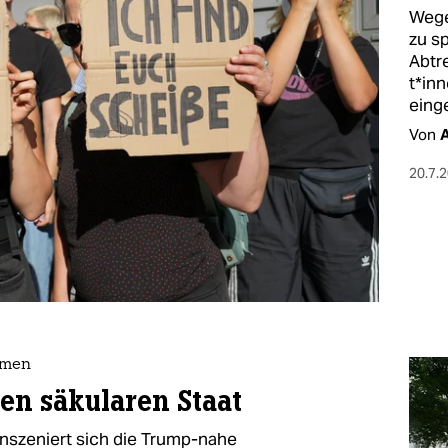
Wege
zu s
Abtre
t*in­
einge
Von
20.7.
emen
en säkularen Staat
inszeniert sich die Trump-nahe