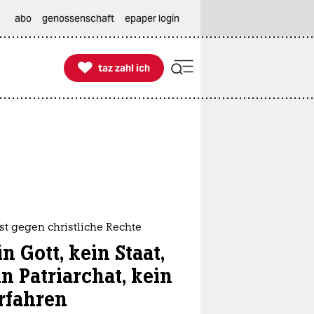
abo
genossenschaft
epaper login

taz zahl ich
taz zahl ich
st gegen christliche Rechte
n Gott, kein Staat,
n Patriarchat, kein
rfahren