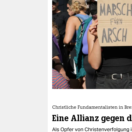
berlin
nord
wahrheit
verlag
verlag
veranstaltungen
shop
fragen & hilfe
unterstützen
Christliche Fundamentalisten in Br
abo
Eine Allianz gegen d
genossenschaft
Als Opfer von Christenverfolgung 