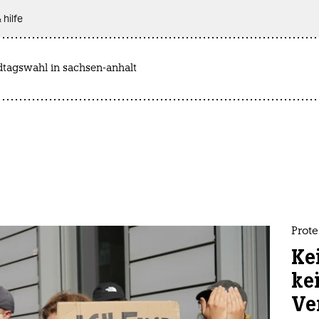
 hilfe
dtagswahl in sachsen-anhalt
Prote
Kei
kei
Ve