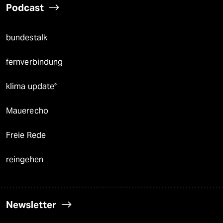
Podcast
bundestalk
fernverbindung
klima update°
Mauerecho
Freie Rede
reingehen
Newsletter