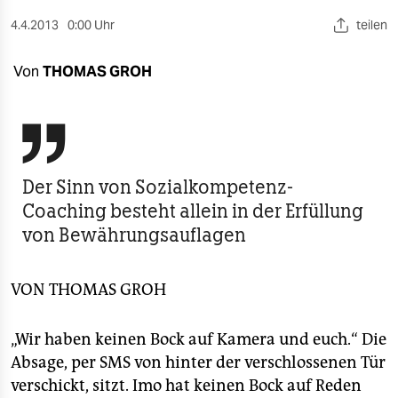
berlin
4.4.2013
0:00 Uhr
teilen
nord
Von
THOMAS GROH
wahrheit
verlag

verlag
Der Sinn von Sozialkompetenz-
veranstaltungen
Coaching besteht allein in der Erfüllung
shop
von Bewährungsauflagen
fragen & hilfe
VON
THOMAS GROH
unterstützen
abo
„Wir haben keinen Bock auf Kamera und euch.“ Die
Absage, per SMS von hinter der verschlossenen Tür
genossenschaft
verschickt, sitzt. Imo hat keinen Bock auf Reden