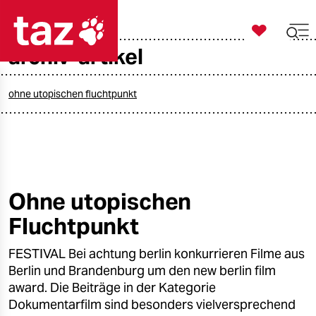

taz zahl ich
archiv-artikel

taz zahl ich
taz zahl ich
ohne utopischen fluchtpunkt
themen
politik
öko
Ohne utopischen
Fluchtpunkt
gesellschaft
FESTIVAL Bei achtung berlin konkurrieren Filme aus
kultur
Berlin und Brandenburg um den new berlin film
sport
award. Die Beiträge in der Kategorie
Dokumentarfilm sind besonders vielversprechend