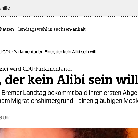
 hilfe
katzen
landtagswahl in sachsen-anhalt
CDU-Parlamentarier: Einer, der kein Alibi sein will
ici wird CDU-Parlamentarier
, der kein Alibi sein wil
 Bremer Landtag bekommt bald ihren ersten Abg
chem Migrationshintergrund - einen gläubigen Mos
6 Uhr