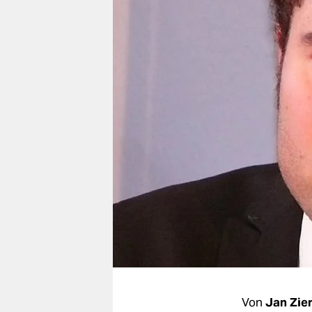
berlin
nord
wahrheit
verlag
verlag
veranstaltungen
shop
fragen & hilfe
unterstützen
abo
genossenschaft
Von
Jan Zie