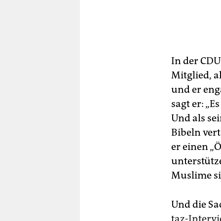
In der CDU
Mitglied, a
und er eng
sagt er: „E
Und als s
Bibeln vert
er einen „
unterstütze
Muslime s
Und die Sac
taz-Interv