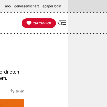
abo
genossenschaft
epaper login

taz zahl ich
taz zahl ich
l
eordneten
lem.
teilen