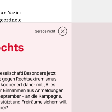
an Yazici
bgeordnete
: Er wird
Gerade nicht
en, wird
echts
n Bremer
s
or zwei
euen
esellschaft! Besonders jetzt
rt gegen Rechtsextremismus
z kooperiert daher mit „Alles
ller Einnahmen aus Anmeldungen
n – seine
. September – an die Kampagne,
der: Der
rstützt und Freiräume sichern will,
iert und
bei?