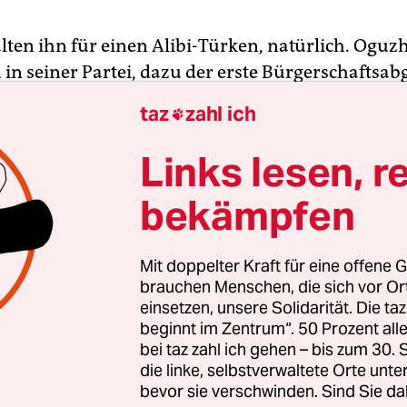
ten ihn für einen Alibi-Türken, natürlich. Oguzh
u in seiner Partei, dazu der erste Bürgerschaftsa
 CDU mit Migrationshintergrund. Genauer gesagt
taz
zahl ich

 nach der Bundestagswahl im Herbst. Dann wird
tsminister Bernd Neumann nicht mehr kandidier
Links lesen, r
e Kulturstaatsrätin Elisabeth Motschmann seine
bekämpfen
z übernehmen. Daran ändert selbst ein schwache
is nichts. Und Yazici, der bei der Landtagswahl v
 auf Platz 17 stand, rückt über die Umwege des n
Mit doppelter Kraft für eine offene G
lrechts in die Bürgerschaft auf.
brauchen Menschen, die sich vor O
einsetzen, unsere Solidarität. Die ta
beginnt im Zentrum“. 50 Prozent a
 will er auf die Migrationspolitik reduziert werde
bei taz zahl ich gehen – bis zum 30
te sind eher Jugendpolitik und -recht. Kein Wun
die linke, selbstverwaltete Orte unte
ger hat in Marburg, Kiel und Australien Jura stud
bevor sie verschwinden. Sind Sie da