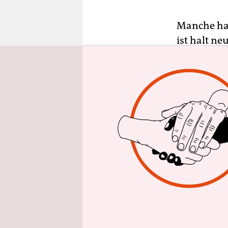
epaper login
Manche hal
ist halt ne
der Bremer
es werden,
Kulturstaa
die früher
Listenplat
Wahlergebn
Jahren nur
Bremer Wah
Keinesfalls
Schwerpunk
Mittdreißi