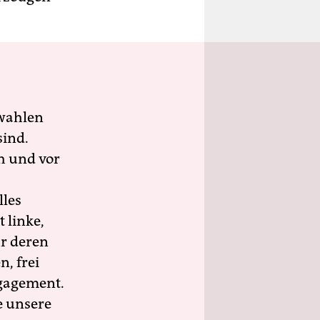
wahlen
sind.
h und vor
lles
 linke,
ür deren
n, frei
ngagement.
e unsere