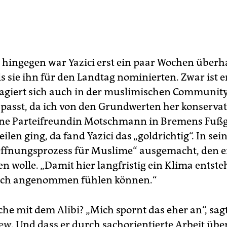
 hingegen war Yazici erst ein paar Wochen über
ls sie ihn für den Landtag nominierten. Zwar ist 
agiert sich auch in der muslimischen Communit
s passt, da ich von den Grundwerten her konservat
eine Parteifreundin Motschmann in Bremens Fuß
eilen ging, da fand Yazici das „goldrichtig“. In se
Öffnungsprozess für Muslime“ ausgemacht, den e
n wolle. „Damit hier langfristig ein Klima entste
ich angenommen fühlen können.“
he mit dem Alibi? „Mich spornt das eher an“, sag
iew
. Und dass er durch sachorientierte Arbeit üb