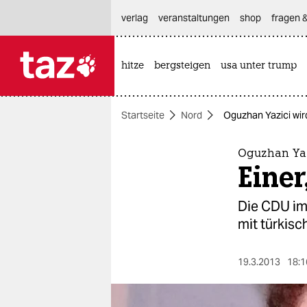
hautnavigation anspringen
hauptinhalt anspringen
footer anspringen
verlag
veranstaltungen
shop
fragen &
hitze
bergsteigen
usa unter trump

taz zahl ich
taz zahl ich
Startseite
Nord
Oguzhan Yazici wird 
themen
politik
Oguzhan Yaz
Einer
öko
Die CDU im
gesellschaft
mit türkis
kultur
19.3.2013
18:1
sport