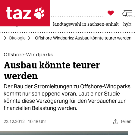

taz zahl ich
niedrigwasser
rente
landtagswahl in sachsen-anhalt
hybri

taz zahl ich
o
Ökologie
Offshore-Windparks: Ausbau könnte teurer werden
taz zahl ich
themen
Offshore-Windparks
Ausbau könnte teurer
politik
werden
öko
Der Bau der Stromleitungen zu Offshore-Windparks
kommt nur schleppend voran. Laut einer Studie
gesellschaft
könnte diese Verzögerung für den Verbaucher zur
finanziellen Belastung werden.
kultur
sport
22.12.2012
10:48 Uhr
teilen