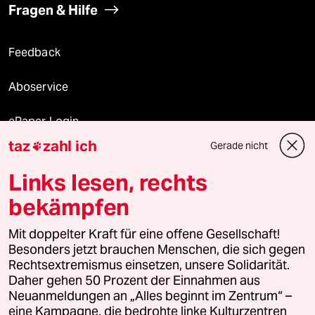
Fragen & Hilfe
Feedback
Aboservice
ePaper Login
taz
zahl ich
Gerade nicht

Downloads für Abonnierende
Links lesen, rechts
bekämpfen
© 2026 taz Verlags und Vertriebs GmbH
Mit doppelter Kraft für eine offene Gesellschaft!
Alle Rechte vorbehalten. Bei rechtlichen Fragen oder für Genehmigungen
wenden Sie sich bitte an
lizenzen@taz.de
Besonders jetzt brauchen Menschen, die sich gegen
Rechtsextremismus einsetzen, unsere Solidarität.
Daher gehen 50 Prozent der Einnahmen aus
Feedback
Redaktionsstatut
Kommune-Richtlinien
KI-
Neuanmeldungen an „Alles beginnt im Zentrum“ –
eine Kampagne, die bedrohte linke Kulturzentren