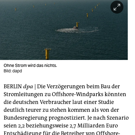
berlin
nord
wahrheit
verlag
verlag
veranstaltungen
Ohne Strom wird das nichts.
Bild: dapd
shop
BERLIN
dpa
| Die Verzögerungen beim Bau der
fragen & hilfe
Stromleitungen zu Offshore-Windparks könnten
unterstützen
die deutschen Verbraucher laut einer Studie
deutlich teurer zu stehen kommen als von der
abo
Bundesregierung prognostiziert. Je nach Szenario
genossenschaft
seien 2,2 beziehungsweise 2,7 Milliarden Euro
Entschädigung für die Betreiber von Offshore-