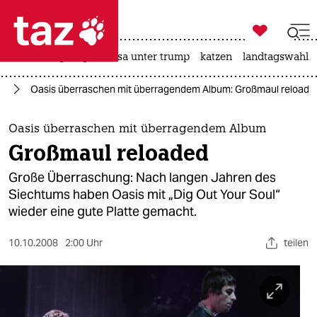

taz zahl ich
hitze
bergsteigen
usa unter trump
katzen
landtagswahl i

taz zahl ich
ik
Oasis überraschen mit überragendem Album: Großmaul reloade
taz zahl ich
themen
Oasis überraschen mit überragendem Album
Großmaul reloaded
politik
Große Überraschung: Nach langen Jahren des
öko
Siechtums haben Oasis mit „Dig Out Your Soul“
wieder eine gute Platte gemacht.
gesellschaft
10.10.2008
2:00 Uhr
teilen
kultur
sport