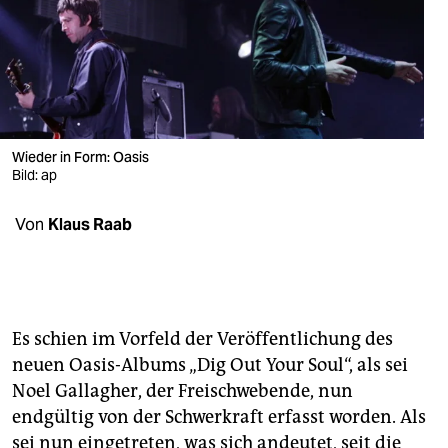
berlin
nord
wahrheit
verlag
Wieder in Form: Oasis
verlag
Bild: ap
veranstaltungen
Von
Klaus Raab
shop
fragen & hilfe
unterstützen
Es schien im Vorfeld der Veröffentlichung des
neuen Oasis-Albums „Dig Out Your Soul“, als sei
abo
Noel Gallagher, der Freischwebende, nun
genossenschaft
endgültig von der Schwerkraft erfasst worden. Als
sei nun eingetreten, was sich andeutet, seit die