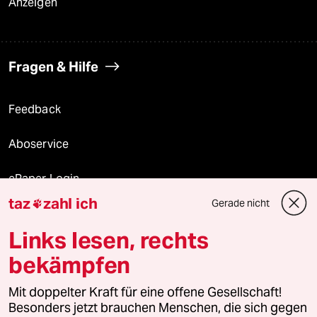
Anzeigen
Fragen & Hilfe
Feedback
Aboservice
ePaper Login
taz
zahl ich
Gerade nicht

Downloads für Abonnierende
Links lesen, rechts
bekämpfen
© 2026 taz Verlags und Vertriebs GmbH
Alle Rechte vorbehalten. Bei rechtlichen Fragen oder für Genehmigungen
Mit doppelter Kraft für eine offene Gesellschaft!
wenden Sie sich bitte an
lizenzen@taz.de
Besonders jetzt brauchen Menschen, die sich gegen