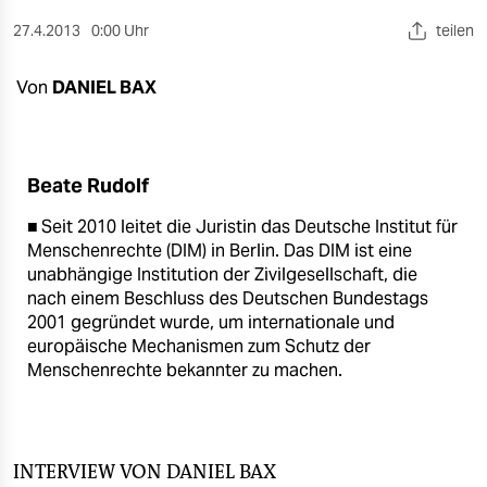
berlin
27.4.2013
0:00 Uhr
teilen
nord
Von
DANIEL BAX
wahrheit
verlag
Beate Rudolf
verlag
■ Seit 2010 leitet die Juristin das Deutsche Institut für
veranstaltungen
Menschenrechte (DIM) in Berlin. Das DIM ist eine
unabhängige Institution der Zivilgesellschaft, die
shop
nach einem Beschluss des Deutschen Bundestags
fragen & hilfe
2001 gegründet wurde, um internationale und
europäische Mechanismen zum Schutz der
unterstützen
Menschenrechte bekannter zu machen.
abo
genossenschaft
INTERVIEW
VON DANIEL BAX