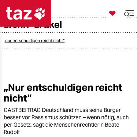

taz zahl ich
archiv-artikel

taz zahl ich
taz zahl ich
„nur entschuldigen reicht nicht“
themen
politik
öko
„Nur entschuldigen reicht
nicht“
gesellschaft
GASTBEITRAG Deutschland muss seine Bürger
kultur
besser vor Rassismus schützen – wenn nötig, auch
sport
per Gesetz, sagt die Menschenrechtlerin Beate
Rudolf