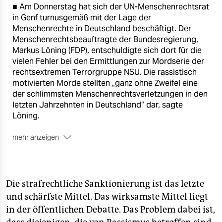
■ Am Donnerstag hat sich der UN-Menschenrechtsrat
in Genf turnusgemäß mit der Lage der
Menschenrechte in Deutschland beschäftigt. Der
Menschenrechtsbeauftragte der Bundesregierung,
Markus Löning (FDP), entschuldigte sich dort für die
vielen Fehler bei den Ermittlungen zur Mordserie der
rechtsextremen Terrorgruppe NSU. Die rassistisch
motivierten Morde stellten „ganz ohne Zweifel eine
der schlimmsten Menschenrechtsverletzungen in den
letzten Jahrzehnten in Deutschland“ dar, sagte
Löning.
mehr anzeigen
■ Der Menschenrechtsrat umfasst 47 Mitglieder, aber
alle UN-Mitgliedsländer dürfen in den Anhörungen
Fragen stellen. Wie alle 193 UN-Mitgliedsländer muss
sich auch die Bundesrepublik regelmäßig alle vier
Die strafrechtliche Sanktionierung ist das letzte
Jahre einer Überprüfung vor diesem Gremium stellen.
und schärfste Mittel. Das wirksamste Mittel liegt
Der Menschenrechtsrat wird bis nächste Woche
in der öffentlichen Debatte. Das Problem dabei ist,
Empfehlungen formulieren, die Deutschland