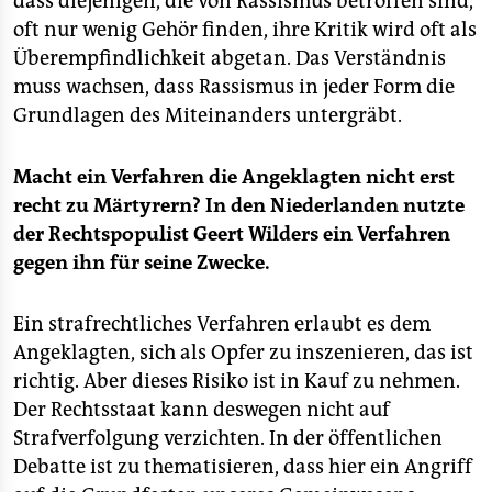
dass diejenigen, die von Rassismus betroffen sind,
annehmen oder ablehnen kann.
oft nur wenig Gehör finden, ihre Kritik wird oft als
■ In der Woche zuvor hat der Antirassismus-
Überempfindlichkeit abgetan. Das Verständnis
Ausschuss der UNO den Umgang der deutschen
muss wachsen, dass Rassismus in jeder Form die
Justiz mit Thilo Sarrazin gerügt, weil sie gegen ihn
Grundlagen des Miteinanders untergräbt.
kein Verfahren wegen Volksverhetzung zugelassen
hat. In dem UN-Gremium in Genf sitzen 18
unabhängige Experten, die in ihren Ländern hohe
Macht ein Verfahren die Angeklagten nicht erst
Ämter inne haben. Sie haben den Auftrag, die
recht zu Märtyrern? In den Niederlanden nutzte
Umsetzung der UN-Antirassismus-Konvention durch
der Rechtspopulist Geert Wilders ein Verfahren
die UN-Mitgliedsstaaten zu kontrollieren. Die
gegen ihn für seine Zwecke.
Experten reagierten auf eine Individualbeschwerde
des Türkischen Bunds Berlin-Brandenburg (TBB).
Deutschland hat jetzt 90 Tage Zeit, darauf zu
Ein strafrechtliches Verfahren erlaubt es dem
antworten.
Angeklagten, sich als Opfer zu inszenieren, das ist
richtig. Aber dieses Risiko ist in Kauf zu nehmen.
Der Rechtsstaat kann deswegen nicht auf
Strafverfolgung verzichten. In der öffentlichen
Debatte ist zu thematisieren, dass hier ein Angriff