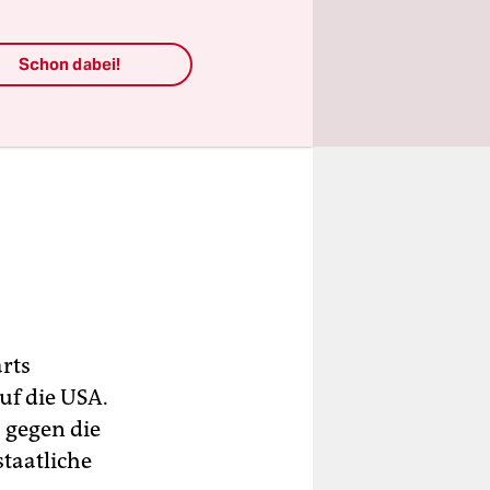
Schon dabei!
arts
uf die USA.
 gegen die
staatliche