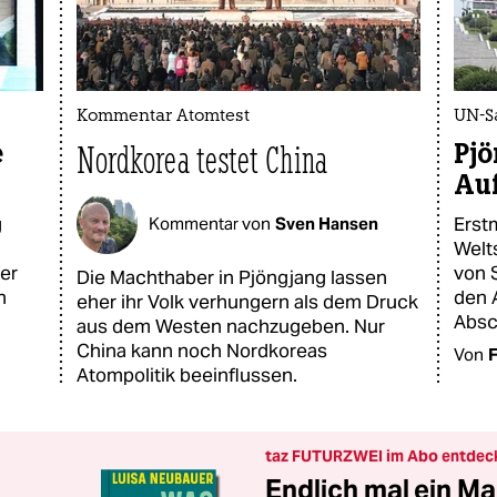
Kommentar Atomtest
UN-S
e
Pjö
Nordkorea testet China
Au
g
Erst
Kommentar von
Sven Hansen
Welt
er
von 
Die Machthaber in Pjöngjang lassen
n
den 
eher ihr Volk verhungern als dem Druck
Absc
aus dem Westen nachzugeben. Nur
China kann noch Nordkoreas
Von
F
Atompolitik beeinflussen.
taz FUTURZWEI im Abo entdec
Endlich mal ein Ma