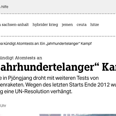
 hilfe
n sachsen-anhalt
hybrider krieg
jemen
ceuta
hitze
a kündigt Atomtests an: Ein „jahrhundertelanger“ Kampf
ündigt Atomtests an
„jahrhundertelanger“ K
 in Pjöngjang droht mit weiteren Tests von
enraketen. Wegen des letzten Starts Ende 2012 wu
g eine UN-Resolution verhängt.
 Uhr