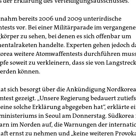
 der Erklärung des Verteidigungsausschusses.
nahm bereits 2006 und 2009 unterirdische
tests vor. Bei einer Militärparade im vergangene
körper zu sehen, bei denen es sich offenbar um
nentalraketen handelte. Experten gehen jedoch d
orea weitere Atomwaffentests durchführen muss
pfe soweit zu verkleinern, dass sie von Langstre
werden können.
at sich besorgt über die Ankündigung Nordkore
test gezeigt. „Unsere Regierung bedauert zutiefs
eine solche Erklärung abgegeben hat“, erklärte e
inisteriums in Seoul am Donnerstag. Südkorea 
rn im Norden auf, die Warnungen der internati
ft ernst zu nehmen und „keine weiteren Provok