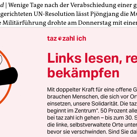
pd
| Wenige Tage nach der Verabschiedung einer 
gerichteten UN-Resolution lässt Pjöngjang die 
ie Militärführung drohte am Donnerstag mit ein
test und dem Start weiterer Langstreckenrakete
taz
zahl ich

e Feindseligkeit“ der USA könnte zu einer „umf
ion“ führen, hieß es in einer Erklärung des Nati
Links lesen, r
ngsausschusses.
bekämpfen
g hatte der Weltsicherheitsrat den
jüngsten
Rake
 vom Dezember in einer Resolution verurteilt un
Mit doppelter Kraft für eine offene G
 gegen das Land verhängt. Der Verteidigungsau
brauchen Menschen, die sich vor O
, bei dem Abschuss im Dezember sei lediglich ein S
einsetzen, unsere Solidarität. Die ta
beginnt im Zentrum“. 50 Prozent a
aum gebracht worden.
bei taz zahl ich gehen – bis zum 30
die linke, selbstverwaltete Orte unte
bevor sie verschwinden. Sind Sie da