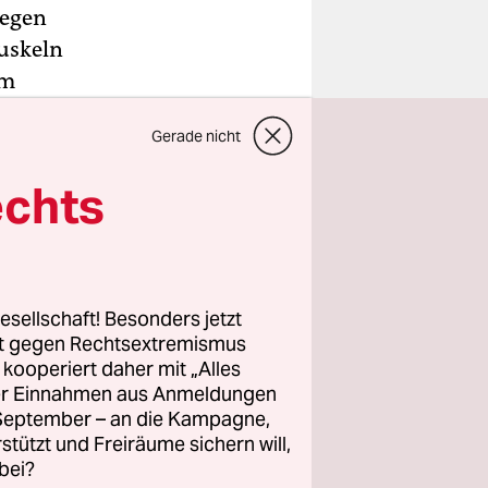
gegen
Muskeln
em
n. Die
Gerade nicht
assenden
onalen
echts
tenstart
d weitere
esellschaft! Besonders jetzt
sschuss
rt gegen Rechtsextremismus
atellit in
z kooperiert daher mit „Alles
ller Einnahmen aus Anmeldungen
. September – an die Kampagne,
rstützt und Freiräume sichern will,
bei?