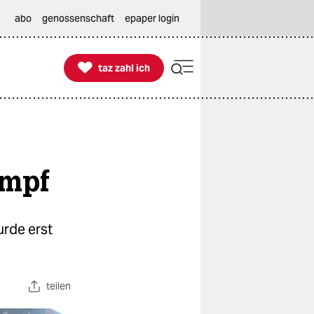
abo
genossenschaft
epaper login

taz zahl ich
taz zahl ich
ampf
rde erst
teilen