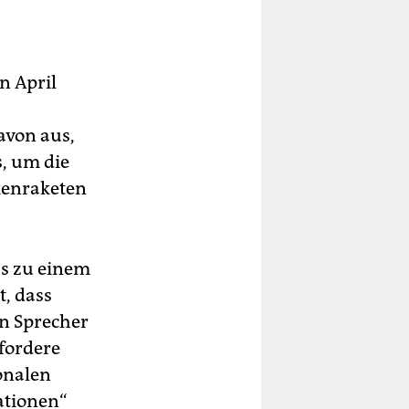
n April
avon aus,
, um die
ckenraketen
as zu einem
t, dass
in Sprecher
fordere
onalen
ationen“