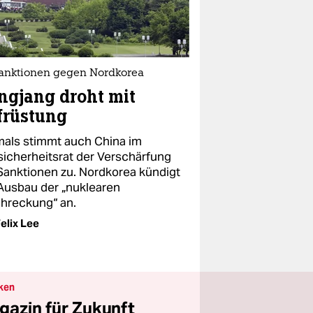
anktionen gegen Nordkorea
ngjang droht mit
früstung
mals stimmt auch China im
sicherheitsrat der Verschärfung
Sanktionen zu. Nordkorea kündigt
Ausbau der „nuklearen
hreckung“ an.
elix Lee
ken
gazin für Zukunft