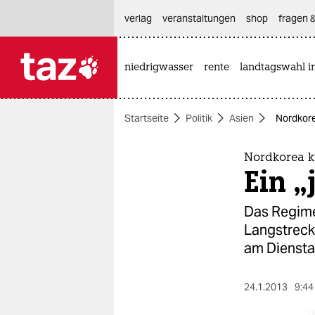
hautnavigation anspringen
hauptinhalt anspringen
footer anspringen
verlag
veranstaltungen
shop
fragen &
niedrigwasser
rente
landtagswahl i

taz zahl ich
taz zahl ich
Startseite
Politik
Asien
Nordkore
themen
politik
Nordkorea k
Ein 
öko
Das Regime
gesellschaft
Langstreck
am Diensta
kultur
sport
24.1.2013
9:44