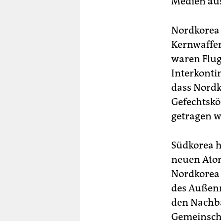
Medien aus
Nordkorea 
Kernwaffen
waren Flug
Interkonti
dass Nordk
Gefechtskö
getragen 
Südkorea h
neuen Atom
Nordkorea 
des Außenm
den Nachba
Gemeinscha