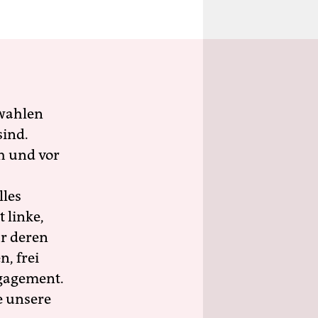
wahlen
sind.
h und vor
lles
 linke,
ür deren
n, frei
ngagement.
e unsere