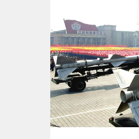
berlin
nord
wahrheit
verlag
verlag
veranstaltungen
shop
fragen & hilfe
unterstützen
abo
genossenschaft