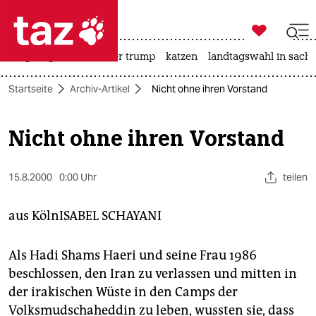

taz zahl ich
bergsteigen
usa unter trump
katzen
landtagswahl in sachs

taz zahl ich
Startseite
Archiv-Artikel
Nicht ohne ihren Vorstand
taz zahl ich
themen
Nicht ohne ihren Vorstand
politik
15.8.2000
0:00 Uhr
teilen
öko
aus Köln
ISABEL SCHAYANI
gesellschaft
kultur
Als Hadi Shams Haeri und seine Frau 1986
beschlossen, den Iran zu verlassen und mitten in
sport
der irakischen Wüste in den Camps der
Volksmudschaheddin zu leben, wussten sie, dass