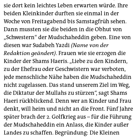
berlin
sie dort kein leichtes Leben erwarten würde. Ihre
beiden Kleinkinder durften sie einmal in der
nord
Woche von Freitagabend bis Samstagfrüh sehen.
wahrheit
Dann mussten sie die beiden in die Obhut von
„Schwestern“ der Mudschaheddin geben. Eine von
verlag
diesen war Sudabeh Yazdi
(Name von der
Redaktion geändert)
. Frauen wie sie erzogen die
verlag
Kinder der Shams Haeris. „Liebe zu den Kindern,
veranstaltungen
zu der Ehefrau oder Geschwistern war verboten,
jede menschliche Nähe haben die Mudschaheddin
shop
nicht zugelassen. Das stand unserem Ziel im Weg,
fragen & hilfe
die Diktatur der Mullahs zu stürzen“, sagt Shams
Haeri rückblickend. Denn wer an Kinder und Frau
unterstützen
denkt, will heim und nicht an die Front. Fünf Jahre
abo
später brach der 2. Golfkrieg aus – für die Führung
der Mudschaheddin ein Anlass, die Kinder außer
genossenschaft
Landes zu schaffen. Begründung: Die Kleinen