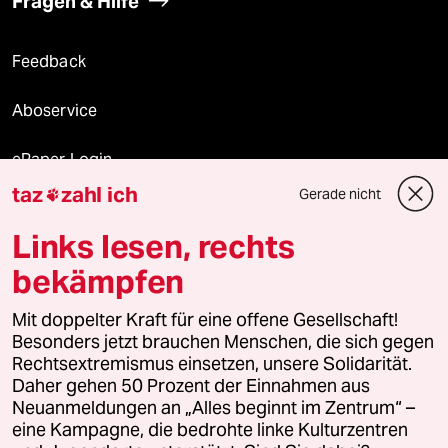
Fragen & Hilfe
Feedback
Aboservice
ePaper Login
taz
zahl ich
Gerade nicht

Downloads für Abonnierende
Links lesen, rechts
bekämpfen
© 2026 taz Verlags und Vertriebs GmbH
Mit doppelter Kraft für eine offene Gesellschaft!
Alle Rechte vorbehalten. Bei rechtlichen Fragen oder für Genehmigungen
wenden Sie sich bitte an
lizenzen@taz.de
Besonders jetzt brauchen Menschen, die sich gegen
Rechtsextremismus einsetzen, unsere Solidarität.
Daher gehen 50 Prozent der Einnahmen aus
Feedback
Redaktionsstatut
Kommune-Richtlinien
KI-
Neuanmeldungen an „Alles beginnt im Zentrum“ –
eine Kampagne, die bedrohte linke Kulturzentren
Leitlinie
Informant
Datenschutz
Impressum
AGB