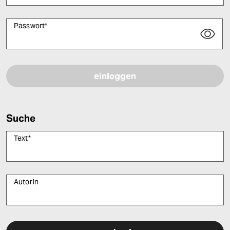
Passwort
*
Bitte füllen Sie alle Pflichtfelder (*) aus, um fortfahren zu können.
Suche
Text
*
AutorIn
Bitte füllen Sie alle Pflichtfelder (*) aus, um fortfahren zu können.