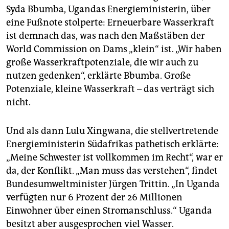
berlin
Syda Bbumba, Ugandas Energieministerin, über
eine Fußnote stolperte: Erneuerbare Wasserkraft
nord
ist demnach das, was nach den Maßstäben der
wahrheit
World Commission on Dams „klein“ ist. „Wir haben
große Wasserkraftpotenziale, die wir auch zu
verlag
nutzen gedenken“, erklärte Bbumba. Große
Potenziale, kleine Wasserkraft – das verträgt sich
verlag
nicht.
veranstaltungen
shop
Und als dann Lulu Xingwana, die stellvertretende
Energieministerin Südafrikas pathetisch erklärte:
fragen & hilfe
„Meine Schwester ist vollkommen im Recht“, war er
unterstützen
da, der Konflikt. „Man muss das verstehen“, findet
Bundesumweltminister Jürgen Trittin. „In Uganda
abo
verfügten nur 6 Prozent der 26 Millionen
Einwohner über einen Stromanschluss.“ Uganda
genossenschaft
besitzt aber ausgesprochen viel Wasser.