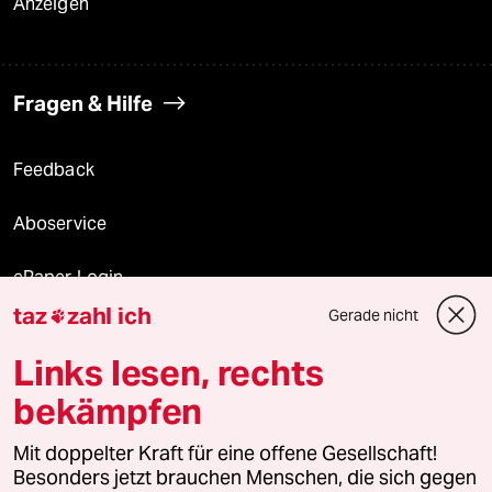
Anzeigen
Fragen & Hilfe
Feedback
Aboservice
ePaper Login
taz
zahl ich
Gerade nicht

Downloads für Abonnierende
Links lesen, rechts
bekämpfen
© 2026 taz Verlags und Vertriebs GmbH
Mit doppelter Kraft für eine offene Gesellschaft!
Alle Rechte vorbehalten. Bei rechtlichen Fragen oder für Genehmigungen
wenden Sie sich bitte an
lizenzen@taz.de
Besonders jetzt brauchen Menschen, die sich gegen