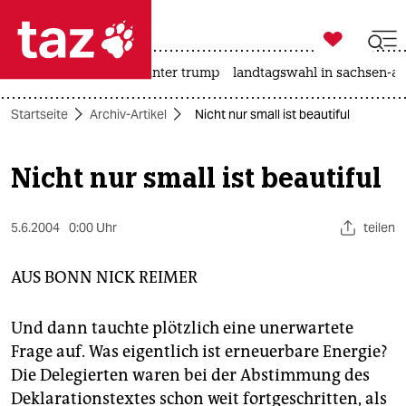

taz zahl ich
nahost-konflikt
usa unter trump
landtagswahl in sachsen-an

taz zahl ich
Startseite
Archiv-Artikel
Nicht nur small ist beautiful
taz zahl ich
themen
Nicht nur small ist beautiful
politik
5.6.2004
0:00 Uhr
teilen
öko
AUS BONN
NICK REIMER
gesellschaft
kultur
Und dann tauchte plötzlich eine unerwartete
Frage auf. Was eigentlich ist erneuerbare Energie?
sport
Die Delegierten waren bei der Abstimmung des
Deklarationstextes schon weit fortgeschritten, als