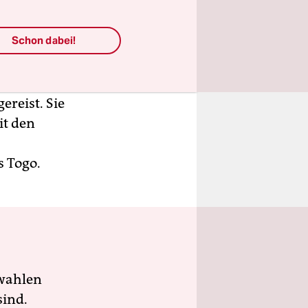
lüchtling
Acht Rechte
Schon dabei!
 und die
damme.
reist. Sie
it den
s Togo.
wahlen
sind.