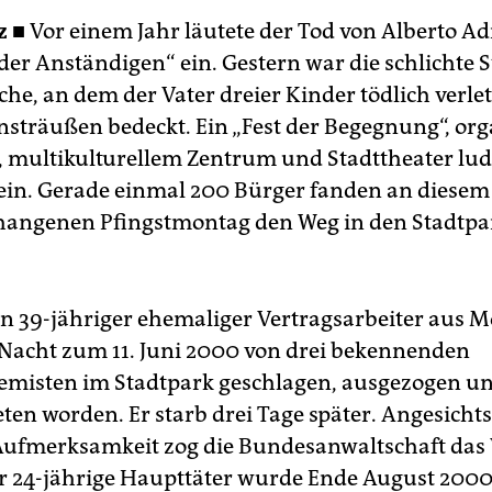
z ■
Vor einem Jahr läutete der Tod von Alberto A
der Anständigen“ ein. Gestern war die schlichte 
che, an dem der Vater dreier Kinder tödlich verle
sträußen bedeckt. Ein „Fest der Begegnung“, org
i, multikulturellem Zentrum und Stadttheater lu
in. Gerade einmal 200 Bürger fanden an diesem
angenen Pfingstmontag den Weg in den Stadtpa
in 39-jähriger ehemaliger Vertragsarbeiter aus 
 Nacht zum 11. Juni 2000 von drei bekennenden
emisten im Stadtpark geschlagen, ausgezogen un
ten worden. Er starb drei Tage später. Angesichts
ufmerksamkeit zog die Bundesanwaltschaft das
er 24-jährige Haupttäter wurde Ende August 200