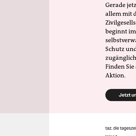
Gerade jet
allem mit d
Zivilgesell
beginnt im
selbstverw
Schutz und 
zugänglich
Finden Sie
Aktion.
Jetzt u
taz. die tagesze