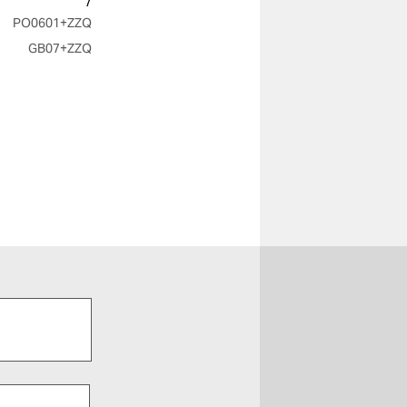
7
PO0601
+ZZQ
GB07
+ZZQ