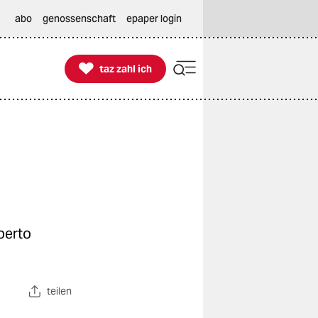
abo
genossenschaft
epaper login

taz zahl ich
taz zahl ich
berto
teilen