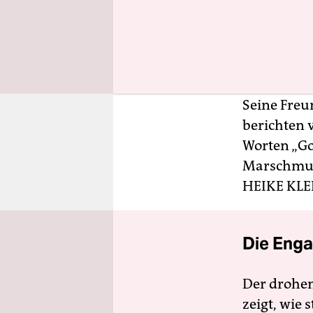
Afrodeutsc
aus Sierra
hatten ihn 
Hauptprobl
Residenzpf
Seine Freu
berichten v
Worten „Go 
Marschmusi
HEIKE KLE
Die Enga
Der drohe
zeigt, wie