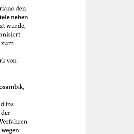
driano den
Stele neben
tzt wurde,
anisiert
d zum
rk von
Mosambik,
d ins
 der
 Verfahren
0 wegen