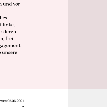
h und vor
lles
 linke,
ür deren
n, frei
ngagement.
e unsere
vom
05.06.2001