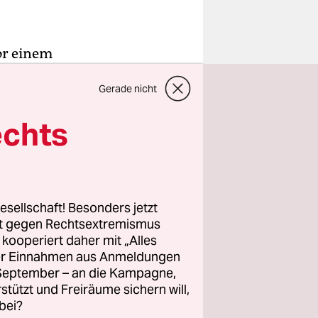
or einem
seinen
Gerade nicht
ttaten
echts
inmal einen
erstützung
von.
esellschaft! Besonders jetzt
te Hochburg
rt gegen Rechtsextremismus
e Polizei
z kooperiert daher mit „Alles
ller Einnahmen aus Anmeldungen
en.
. September – an die Kampagne,
rstützt und Freiräume sichern will,
bei?