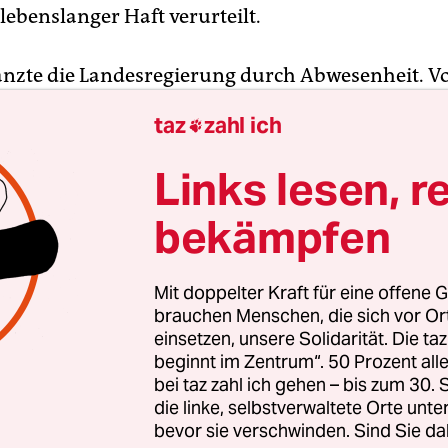
lebenslanger Haft verurteilt.
änzte die Landesregierung durch Abwesenheit. V
 Ministerpräsident Reinhard Höppner (SPD) hier 
taz
zahl ich

ern diktiert, wer zulasse, dass die rechten Gewal
 würden, werde Teil der Gewalt. Dem parteilosen
Links lesen, r
ter Hans-Georg Otto ist Alberto Adriano nicht e
Gedenkschleife wert. Ein Blumengebinde und ein
bekämpfen
 für Angelika Adriano, die noch immer auf Unt
ferentschädigungsfonds wartet – dann eilt er da
Mit doppelter Kraft für eine offene G
f Gerald Kohl erklärt, dass „Dessau nie eine rech
brauchen Menschen, die sich vor O
uch heute keine sei. Im vergangenen Jahr habe di
einsetzen, unsere Solidarität. Die ta
beginnt im Zentrum“. 50 Prozent a
g mit den ausländischen Mitbürgern aufgenomm
bei taz zahl ich gehen – bis zum 30
die linke, selbstverwaltete Orte unte
 bei den rund 100 anwesenden Asylbwerbern und
bevor sie verschwinden. Sind Sie da