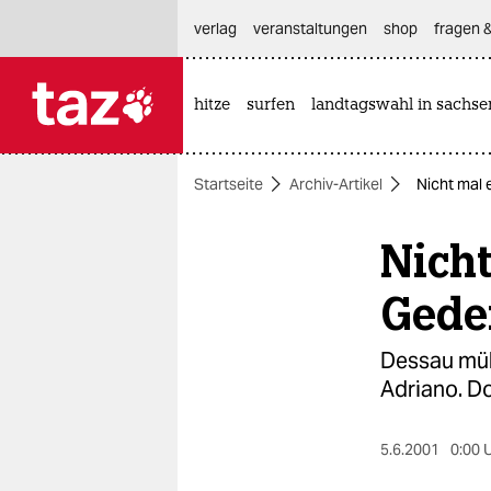
hautnavigation anspringen
hauptinhalt anspringen
footer anspringen
verlag
veranstaltungen
shop
fragen &
hitze
surfen
landtagswahl in sachse

taz zahl ich
taz zahl ich
Startseite
Archiv-Artikel
Nicht mal 
themen
Nicht
politik
öko
Gede
gesellschaft
Dessau müh
Adriano. Do
kultur
sport
5.6.2001
0:00 