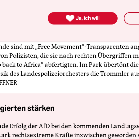
hen Kopfschütteln hervorrufen. Ein 28-jähriger F
 Leone zeigt auf seinen fehlenden Schneidezahn. 

Ja, ich will
vor zwei Jahren in der Innenstadt angegriffen.
em seien jedoch die ständigen Polizeikontrollen
licht, die ihn zu „einem Leben in Isolation“ ver
nde sind mit „Free Movement“-Transparenten ange
on Polizisten, die sie nach rechten Übergriffen m
back to Africa“ abfertigten. Im Park übertönt die
k des Landespolizeiorchesters die Trommler au
FFNER
gierten stärken
nde Erfolg der AfD bei den kommenden Landtags
 stark rechtsextreme Kräfte inzwischen geworden 