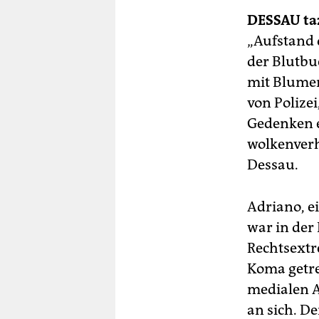
berlin
DESSAU
ta
nord
„Aufstand 
der Blutbu
wahrheit
mit Blumen
verlag
von Polize
Gedenken e
verlag
wolkenverh
veranstaltungen
Dessau.
shop
Adriano, e
fragen & hilfe
war in der
unterstützen
Rechtsextr
abo
Koma getre
medialen A
genossenschaft
an sich. D