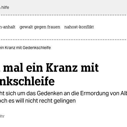
 hilfe
n-anhalt
gewalt gegen frauen
nahost-konflikt
ein Kranz mit Gedenkschleife
 mal ein Kranz mit
nkschleife
t sich um das Gedenken an die Ermordung von Al
ch es will nicht recht gelingen
Uhr