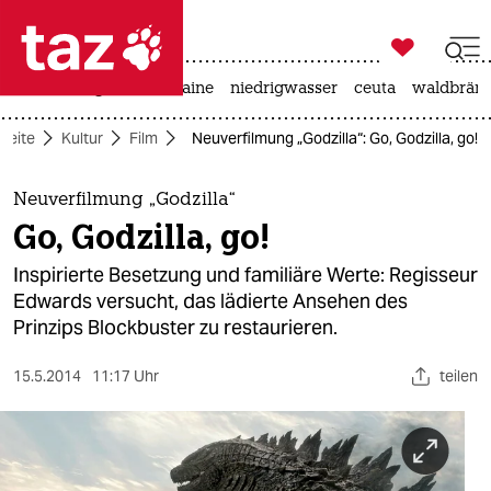

taz zahl ich
hitze
krieg in der ukraine
niedrigwasser
ceuta
waldbrän

taz zahl ich
tseite
Kultur
Film
Neuverfilmung „Godzilla“: Go, Godzilla, go!
taz zahl ich
themen
Neuverfilmung „Godzilla“
Go, Godzilla, go!
politik
Inspirierte Besetzung und familiäre Werte: Regisseur
öko
Edwards versucht, das lädierte Ansehen des
Prinzips Blockbuster zu restaurieren.
gesellschaft
15.5.2014
11:17 Uhr
teilen
kultur
sport