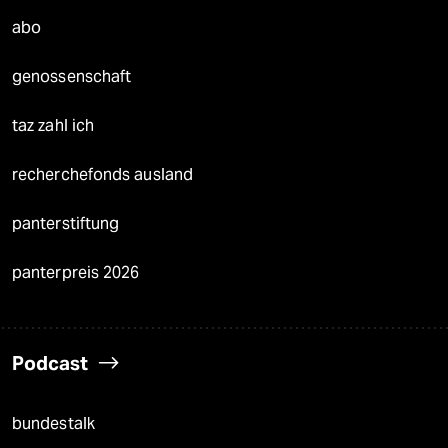
abo
genossenschaft
taz zahl ich
recherchefonds ausland
panterstiftung
panterpreis 2026
Podcast
bundestalk