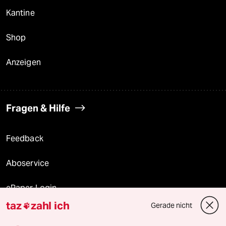
Kantine
Shop
Anzeigen
Fragen & Hilfe
Feedback
Aboservice
ePaper Login
taz
zahl ich
Gerade nicht

Downloads für Abonnierende