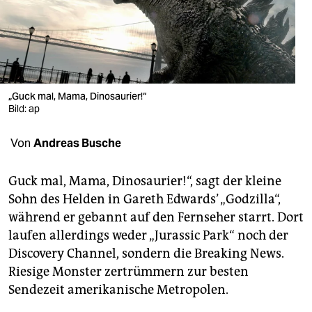
berlin
nord
wahrheit
verlag
„Guck mal, Mama, Dinosaurier!“
Bild: ap
verlag
Von
Andreas Busche
veranstaltungen
shop
Guck mal, Mama, Dinosaurier!“, sagt der kleine
Sohn des Helden in Gareth Edwards’ „Godzilla“,
fragen & hilfe
während er gebannt auf den Fernseher starrt. Dort
unterstützen
laufen allerdings weder „Jurassic Park“ noch der
Discovery Channel, sondern die Breaking News.
abo
Riesige Monster zertrümmern zur besten
genossenschaft
Sendezeit amerikanische Metropolen.