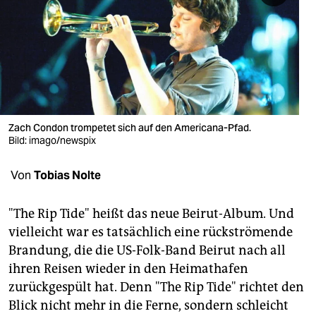
berlin
nord
wahrheit
verlag
verlag
Zach Condon trompetet sich auf den Americana-Pfad.
Bild: imago/newspix
veranstaltungen
Von
Tobias Nolte
shop
fragen & hilfe
"The Rip Tide" heißt das neue Beirut-Album. Und
vielleicht war es tatsächlich eine rückströmende
unterstützen
Brandung, die die US-Folk-Band Beirut nach all
abo
ihren Reisen wieder in den Heimathafen
zurückgespült hat. Denn "The Rip Tide" richtet den
genossenschaft
Blick nicht mehr in die Ferne, sondern schleicht