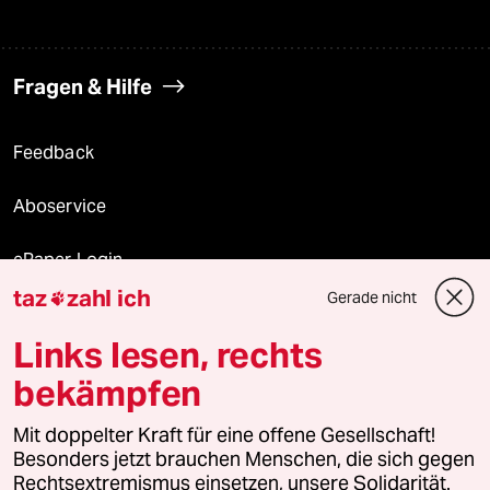
Fragen & Hilfe
Feedback
Aboservice
ePaper Login
taz
zahl ich
Gerade nicht

Downloads für Abonnierende
Links lesen, rechts
bekämpfen
© 2026 taz Verlags und Vertriebs GmbH
Mit doppelter Kraft für eine offene Gesellschaft!
Alle Rechte vorbehalten. Bei rechtlichen Fragen oder für Genehmigungen
wenden Sie sich bitte an
lizenzen@taz.de
Besonders jetzt brauchen Menschen, die sich gegen
Rechtsextremismus einsetzen, unsere Solidarität.