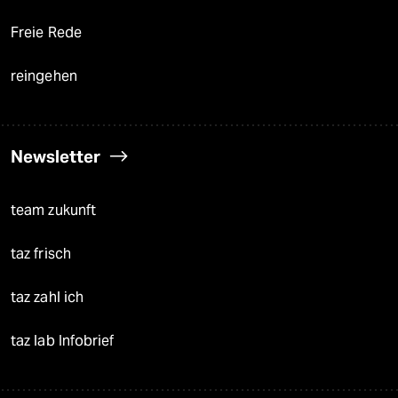
Freie Rede
reingehen
Newsletter
team zukunft
taz frisch
taz zahl ich
taz lab Infobrief