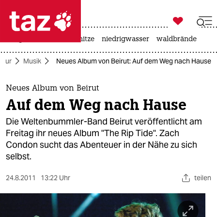

taz zahl ich
krieg in der ukraine
hitze
niedrigwasser
waldbrände

taz zahl ich
ltur
Musik
Neues Album von Beirut: Auf dem Weg nach Hause
taz zahl ich
themen
Neues Album von Beirut
Auf dem Weg nach Hause
politik
Die Weltenbummler-Band Beirut veröffentlicht am
öko
Freitag ihr neues Album "The Rip Tide". Zach
Condon sucht das Abenteuer in der Nähe zu sich
gesellschaft
selbst.
kultur
24.8.2011
13:22 Uhr
teilen
sport