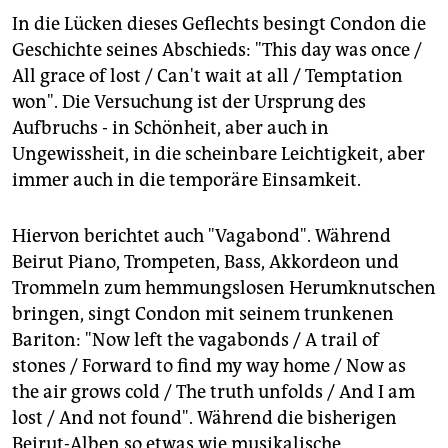
In die Lücken dieses Geflechts besingt Condon die
Geschichte seines Abschieds: "This day was once /
All grace of lost / Can't wait at all / Temptation
won". Die Versuchung ist der Ursprung des
Aufbruchs - in Schönheit, aber auch in
Ungewissheit, in die scheinbare Leichtigkeit, aber
immer auch in die temporäre Einsamkeit.
Hiervon berichtet auch "Vagabond". Während
Beirut Piano, Trompeten, Bass, Akkordeon und
Trommeln zum hemmungslosen Herumknutschen
bringen, singt Condon mit seinem trunkenen
Bariton: "Now left the vagabonds / A trail of
stones / Forward to find my way home / Now as
the air grows cold / The truth unfolds / And I am
lost / And not found". Während die bisherigen
Beirut-Alben so etwas wie musikalische