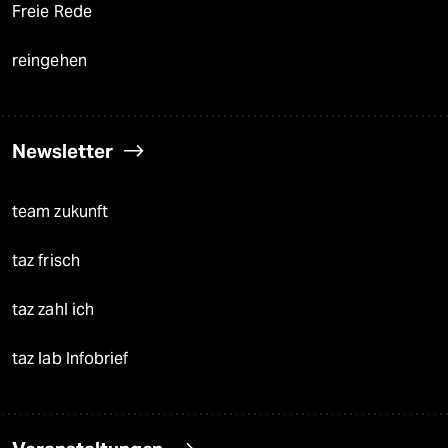
Freie Rede
reingehen
Newsletter
team zukunft
taz frisch
taz zahl ich
taz lab Infobrief