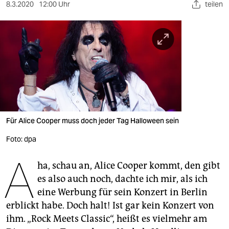
berlin
8.3.2020
12:00 Uhr
teilen
nord
wahrheit
verlag
verlag
veranstaltungen
Für Alice Cooper muss doch jeder Tag Halloween sein
shop
Foto: dpa
fragen & hilfe
A
ha, schau an, Alice Cooper kommt, den gibt
unterstützen
es also auch noch, dachte ich mir, als ich
abo
eine Werbung für sein Konzert in Berlin
erblickt habe. Doch halt! Ist gar kein Konzert von
genossenschaft
ihm. „Rock Meets Classic“, heißt es vielmehr am