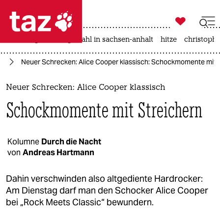

taz zahl ich
iran-krieg
landtagswahl in sachsen-anhalt
hitze
christophe

taz zahl ich
in
Neuer Schrecken: Alice Cooper klassisch: Schockmomente mit 
taz zahl ich
themen
Neuer Schrecken: Alice Cooper klassisch
Schockmomente mit Streichern
politik
öko
Kolumne
Durch die Nacht
von
Andreas Hartmann
gesellschaft
kultur
Dahin verschwinden also altgediente Hardrocker:
Am Dienstag darf man den Schocker Alice Cooper
sport
bei „Rock Meets Classic“ bewundern.