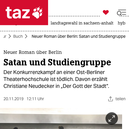

taz zahl ich
niedrigwasser
rente
landtagswahl in sachsen-anhalt
hybri

taz zahl ich
ltur
Buch
Neuer Roman über Berlin: Satan und Studiengruppe
taz zahl ich
themen
Neuer Roman über Berlin
Satan und Studiengruppe
politik
Der Konkurrenzkampf an einer Ost-Berliner
öko
Theaterhochschule ist tödlich. Davon erzählt
Christiane Neudecker in „Der Gott der Stadt“.
gesellschaft
20.11.2019
12:11 Uhr
teilen
kultur
sport