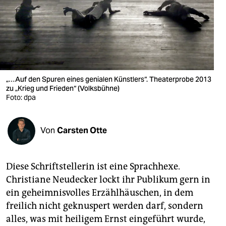
berlin
nord
wahrheit
verlag
„…Auf den Spuren eines genialen Künstlers“. Theaterprobe 2013
zu „Krieg und Frieden“ (Volksbühne)
verlag
Foto: dpa
veranstaltungen
shop
Von
Carsten Otte
fragen & hilfe
Diese Schriftstellerin ist eine Sprachhexe.
unterstützen
Christiane Neudecker lockt ihr Publikum gern in
abo
ein geheimnisvolles Erzählhäuschen, in dem
freilich nicht geknuspert werden darf, sondern
genossenschaft
alles, was mit heiligem Ernst eingeführt wurde,