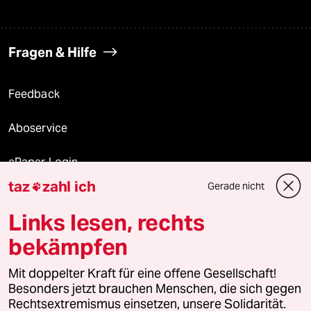
Fragen & Hilfe
Feedback
Aboservice
ePaper Login
taz
zahl ich
Gerade nicht

Downloads für Abonnierende
Links lesen, rechts
bekämpfen
© 2026 taz Verlags und Vertriebs GmbH
Alle Rechte vorbehalten. Bei rechtlichen Fragen oder für Genehmigungen
Mit doppelter Kraft für eine offene Gesellschaft!
wenden Sie sich bitte an
lizenzen@taz.de
Besonders jetzt brauchen Menschen, die sich gegen
Rechtsextremismus einsetzen, unsere Solidarität.