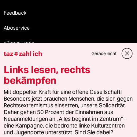
Feedback
Aboservice
ePaper Login
taz
zahl ich
Gerade nicht

Downloads für Abonnierende
Links lesen, rechts
bekämpfen
© 2026 taz Verlags und Vertriebs GmbH
Mit doppelter Kraft für eine offene Gesellschaft!
Alle Rechte vorbehalten. Bei rechtlichen Fragen oder für Genehmigungen
wenden Sie sich bitte an
lizenzen@taz.de
Besonders jetzt brauchen Menschen, die sich gegen
Rechtsextremismus einsetzen, unsere Solidarität.
Daher gehen 50 Prozent der Einnahmen aus
Feedback
Redaktionsstatut
Kommune-Richtlinien
KI-
Neuanmeldungen an „Alles beginnt im Zentrum“ –
eine Kampagne, die bedrohte linke Kulturzentren
Leitlinie
Informant
Datenschutz
Impressum
AGB
und Jugendorte unterstützt. Sind Sie dabei?