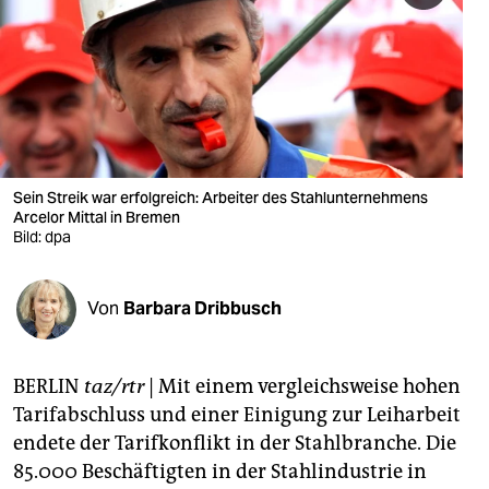
berlin
nord
wahrheit
verlag
verlag
Sein Streik war erfolgreich: Arbeiter des Stahlunternehmens
Arcelor Mittal in Bremen
veranstaltungen
Bild: dpa
shop
Von
Barbara Dribbusch
fragen & hilfe
unterstützen
BERLIN
taz/rtr
| Mit einem vergleichsweise hohen
abo
Tarifabschluss und einer Einigung zur Leiharbeit
endete der Tarifkonflikt in der Stahlbranche. Die
genossenschaft
85.000 Beschäftigten in der Stahlindustrie in