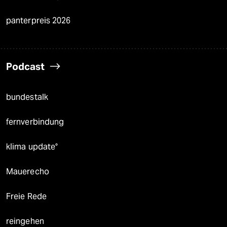
panterpreis 2026
Podcast
bundestalk
fernverbindung
klima update°
Mauerecho
Freie Rede
reingehen