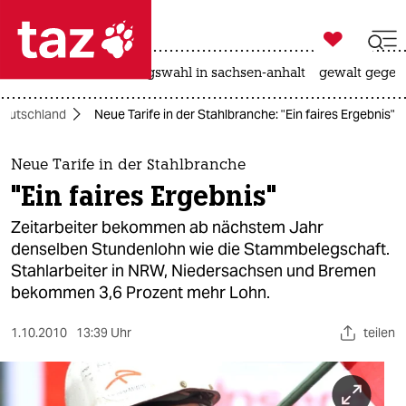

taz zahl ich
hitze
surfen
landtagswahl in sachsen-anhalt
gewalt gegen

taz zahl ich
eutschland
Neue Tarife in der Stahlbranche: "Ein faires Ergebnis"
taz zahl ich
themen
Neue Tarife in der Stahlbranche
"Ein faires Ergebnis"
politik
Zeitarbeiter bekommen ab nächstem Jahr
öko
denselben Stundenlohn wie die Stammbelegschaft.
Stahlarbeiter in NRW, Niedersachsen und Bremen
gesellschaft
bekommen 3,6 Prozent mehr Lohn.
kultur
1.10.2010
13:39 Uhr
teilen
sport