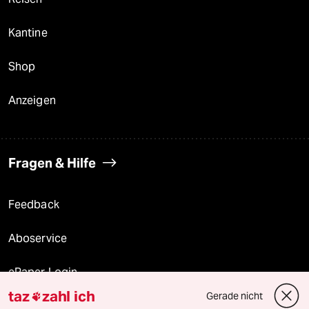
Kantine
Shop
Anzeigen
Fragen & Hilfe
Feedback
Aboservice
ePaper Login
taz
zahl ich
Gerade nicht

Downloads für Abonnierende