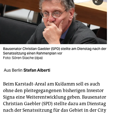
berlin
nord
wahrheit
verlag
verlag
Bausenator Christian Gaebler (SPD) stellte am Dienstag nach der
Senatssitzung einen Rahmenplan vor
veranstaltungen
Foto: Sören Stache (dpa)
shop
Aus Berlin
Stefan Alberti
fragen & hilfe
unterstützen
Beim Karstadt-Areal am Ku’damm soll es auch
ohne den pleitegegangenen bisherigen Investor
abo
Signa eine Weiterentwicklung geben. Bausenator
Christian Gaebler (SPD) stellte dazu am Dienstag
genossenschaft
nach der Senatssitzung für das Gebiet in der City