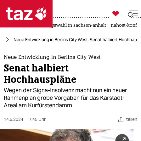

taz zahl ich
hitze
surfen
landtagswahl in sachsen-anhalt
nahost-konfli

taz zahl ich
in
Neue Entwicklung in Berlins City West: Senat halbiert Hochhaus
taz zahl ich
themen
Neue Entwicklung in Berlins City West
Senat halbiert
politik
Hochhauspläne
öko
Wegen der Signa-Insolvenz macht nun ein neuer
Rahmenplan grobe Vorgaben für das Karstadt-
gesellschaft
Areal am Kurfürstendamm.
kultur
14.5.2024
17:45 Uhr
teilen
sport