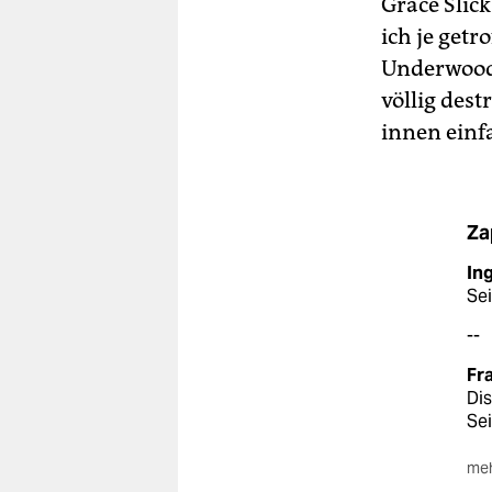
Grace Slick
ich je getr
Underwood 
völlig dest
innen einfa
Za
In
Sei
--
Fr
Dis
Sei
meh