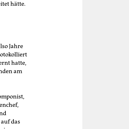
tet hätte.
lso Jahre
otokolliert
ernt hatte,
unden am
Komponist,
enchef,
und
 auf das