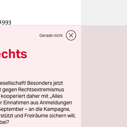
 1993
den.
Gerade nicht
op-
ettierungen
echts
kte, zu dem
 des Klo-
esellschaft! Besonders jetzt
ack? Beides
rt gegen Rechtsextremismus
schen dem
z kooperiert daher mit „Alles
ller Einnahmen aus Anmeldungen
in neu
. September – an die Kampagne,
e
rstützt und Freiräume sichern will,
bei?