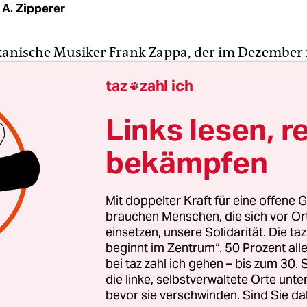
 A. Zipperer
anische Musiker Frank Zappa, der im Dezember
ist, wäre kurz vor Weihnachten 70 Jahre alt gewor
taz
zahl ich

her Störenfried, Bürgerschreck, Schock-Ästhet, P
 vermutlich ließe sich ein Büchlein mit den Etik
Links lesen, r
t denen Frank Zappa zeitlebens bedacht wurde.
bekämpfen
st der wahre Frank Zappa? Ist es der wilde Verrüc
en von Wohngemeinschaften durch das Aufhängen
Mit doppelter Kraft für eine offene G
sierten? Oder ist es das hochkulturelle Genie im Fr
brauchen Menschen, die sich vor O
ilder. Doch wie gestaltet sich das Verhältnis zwi
einsetzen, unsere Solidarität. Die ta
beginnt im Zentrum“. 50 Prozent a
rank Zappa zu seinem Abbild? Zwei neue und e
bei taz zahl ich gehen – bis zum 30
s Buch nähern sich diesem Phänomen. Gelingt di
die linke, selbstverwaltete Orte unte
 des Menschen hinter dem Künstler?
bevor sie verschwinden. Sind Sie da