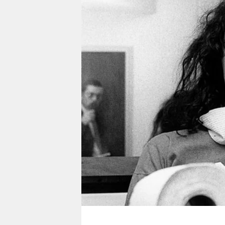
berlin
nord
wahrheit
verlag
verlag
veranstaltungen
shop
fragen & hilfe
unterstützen
abo
genossenschaft