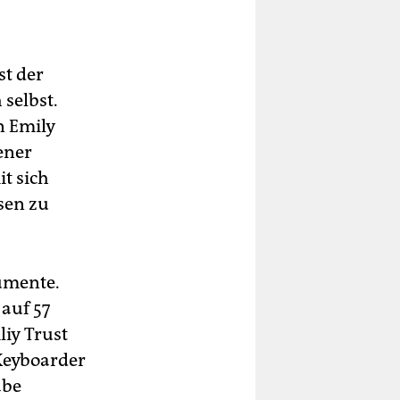
st der
selbst.
n Emily
ener
it sich
sen zu
umente.
auf 57
iy Trust
 Keyboarder
abe