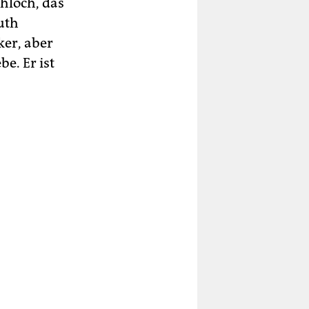
chloch, das
uth
ker, aber
be. Er ist