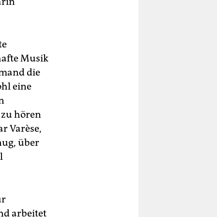
arin
te
hafte Musik
emand die
hl eine
n
 zu hören
r Varèse,
nug, über
l
ur
nd arbeitet