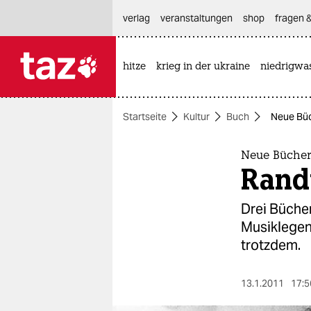
hautnavigation anspringen
hauptinhalt anspringen
footer anspringen
verlag
veranstaltungen
shop
fragen &
hitze
krieg in der ukraine
niedrigwa

taz zahl ich
taz zahl ich
Startseite
Kultur
Buch
Neue Büc
themen
politik
Neue Bücher
Randv
öko
Drei Bücher
gesellschaft
Musiklegend
trotzdem.
kultur
sport
13.1.2011
17:5