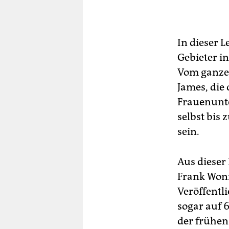
--
Bar
Ber
In dieser L
Gebieter i
Vom ganzen
James, die
Frauenunter
selbst bis
sein.
Aus dieser
Frank Wonn
Veröffentl
sogar auf 
der frühen 