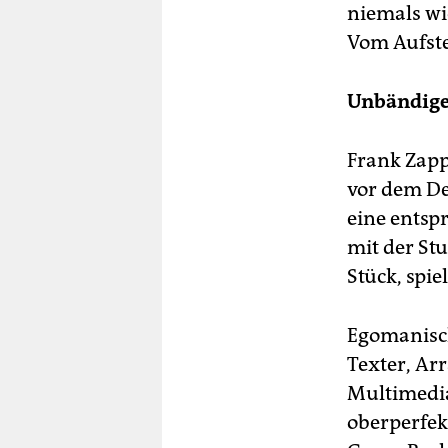
niemals wie
Vom Aufste
Unbändige
Frank Zapp
vor dem De
eine entspr
mit der St
Stück, spi
Egomanisch
Texter, Ar
Multimedia
oberperfekt