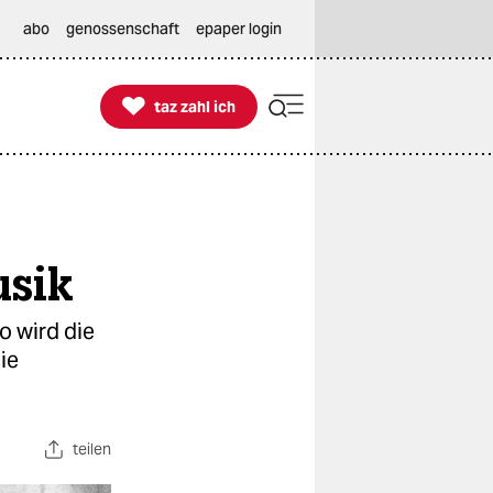
abo
genossenschaft
epaper login

taz zahl ich
taz zahl ich
usik
o wird die
ie
teilen