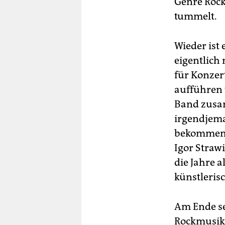
Genre Rock
tummelt.
Wieder ist 
eigentlich 
für Konzer
aufführen 
Band zusa
irgendjem
bekommen s
Igor Straw
die Jahre 
künstleris
Am Ende se
Rockmusik 