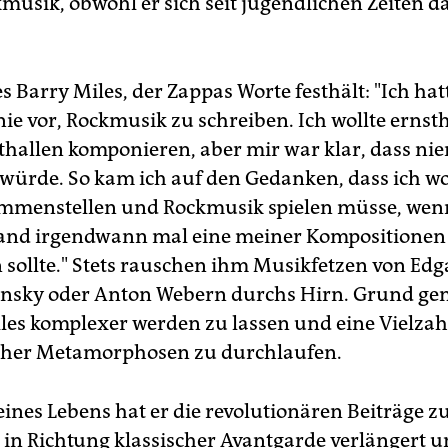
musik, obwohl er sich seit jugendlichen Zeiten d
es Barry Miles, der Zappas Worte festhält: "Ich hat
nie vor, Rockmusik zu schreiben. Ich wollte ernst
thallen komponieren, aber mir war klar, dass ni
würde. So kam ich auf den Gedanken, dass ich wo
mmenstellen und Rockmusik spielen müsse, wen
and irgendwann mal eine meiner Kompositionen
ollte." Stets rauschen ihm Musikfetzen von Edga
insky oder Anton Webern durchs Hirn. Grund ge
alles komplexer werden zu lassen und eine Vielzah
cher Metamorphosen zu durchlaufen.
ines Lebens hat er die revolutionären Beiträge z
in Richtung klassischer Avantgarde verlängert u