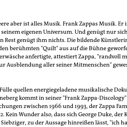
ry Miles:
"Zappa", Rogner & Bernhard bei Zweitausendeins,
lin 2010, 528 Seiten, 12,90 Euro
eere aber ist alles Musik. Frank Zappas Musik. Er i
n seinem eigenen Universum. Und genügt nur sich 
 Rest genügt ihm nichts. Die bildende Künstleri
 den berühmten "Quilt" aus auf die Bühne geworf
wäsche anfertigte, attestiert Zappa, "randvoll m
 zur Ausblendung aller seiner Mitmenschen" gewe
 Fülle quellen energiegeladene musikalische Dok
eberg kommt in seiner "Frank Zappa-Discology" 
ichungen zwischen 1966 und 1993, der Zappa Faml
62. Kein Wunder also, dass sich George Duke, der
Siebziger, zu der Aussage hinreißen lässt, "ich h