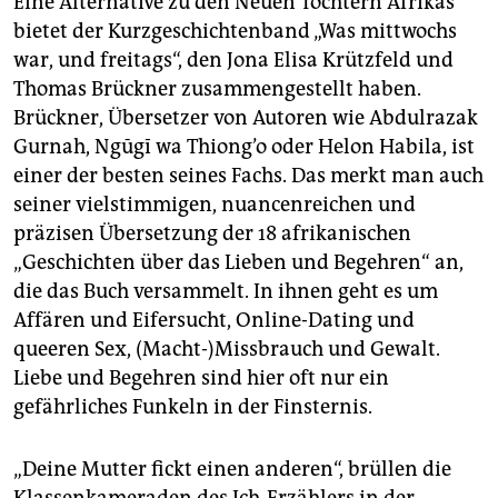
Eine Alternative zu den Neuen Töchtern Afrikas
bietet der Kurzgeschichtenband „Was mittwochs
war, und freitags“, den Jona Elisa Krützfeld und
Thomas Brückner zusammengestellt haben.
Brückner, Übersetzer von Autoren wie Abdulrazak
Gurnah, Ngūgī wa Thiong’o oder Helon Habila, ist
einer der besten seines Fachs. Das merkt man auch
seiner vielstimmigen, nuancenreichen und
präzisen Übersetzung der 18 afrikanischen
„Geschichten über das Lieben und Begehren“ an,
die das Buch versammelt. In ihnen geht es um
Affären und Eifersucht, Online-Dating und
queeren Sex, (Macht-)Missbrauch und Gewalt.
Liebe und Begehren sind hier oft nur ein
gefährliches Funkeln in der Finsternis.
„Deine Mutter fickt einen anderen“, brüllen die
Klassenkameraden des Ich-Erzählers in der