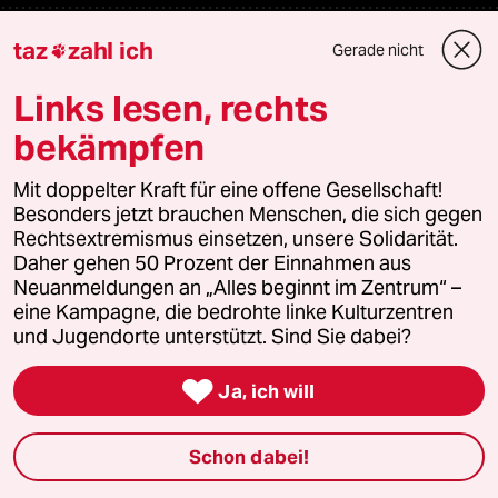
Veranstaltungen
taz
zahl ich
Gerade nicht

Links lesen, rechts
Demnächst
bekämpfen
Vor Ort
Mit doppelter Kraft für eine offene Gesellschaft!
Besonders jetzt brauchen Menschen, die sich gegen
Live im Stream
Rechtsextremismus einsetzen, unsere Solidarität.
Daher gehen 50 Prozent der Einnahmen aus
Vergangene
Neuanmeldungen an „Alles beginnt im Zentrum“ –
eine Kampagne, die bedrohte linke Kulturzentren
taz lab 2027
und Jugendorte unterstützt. Sind Sie dabei?

Ja, ich will
Mehr taz Lesestoff
Schon dabei!