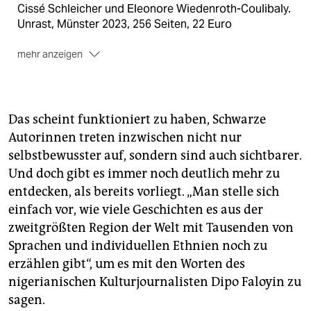
Cissé Schleicher und Eleonore Wiedenroth-Coulibaly.
Unrast, Münster 2023, 256 Seiten, 22 Euro
mehr anzeigen
Jona Elisa Krützfeld, Thomas Brückner
(Hg.): „Was
mittwochs war, und freitags“. Aus dem Englischen
von Thomas Brückner. Akono, Leipzig 2023, 216
Seiten, 19 Euro
Das scheint funktioniert zu haben, Schwarze
Autorinnen treten inzwischen nicht nur
selbstbewusster auf, sondern sind auch sichtbarer.
Und doch gibt es immer noch deutlich mehr zu
entdecken, als bereits vorliegt. „Man stelle sich
einfach vor, wie viele Geschichten es aus der
zweitgrößten Region der Welt mit Tausenden von
Sprachen und individuellen Ethnien noch zu
erzählen gibt“, um es mit den Worten des
nigerianischen Kulturjournalisten Dipo Faloyin zu
sagen.