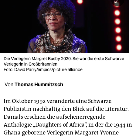
berlin
nord
wahrheit
verlag
verlag
Die Verlegerin Margret Busby 2020. Sie war die erste Schwarze
Verlegerin in Großbritannien
veranstaltungen
Foto: David Parry/empics/picture alliance
shop
Von
Thomas Hummitzsch
fragen & hilfe
unterstützen
Im Oktober 1992 veränderte eine Schwarze
Publizistin nachhaltig den Blick auf die Literatur.
abo
Damals erschien die aufsehenerregende
Anthologie „Daughters of Africa“, in der die 1944 in
genossenschaft
Ghana geborene Verlegerin Margaret Yvonne