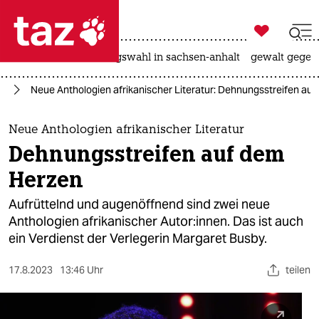

taz zahl ich
hitze
surfen
landtagswahl in sachsen-anhalt
gewalt gegen

taz zahl ich
us
Neue Anthologien afrikanischer Literatur: Dehnungsstreifen au
taz zahl ich
themen
Neue Anthologien afrikanischer Literatur
Dehnungsstreifen auf dem
politik
Herzen
öko
Aufrüttelnd und augenöffnend sind zwei neue
Anthologien afrikanischer Au­tor:in­­nen. Das ist auch
gesellschaft
ein Verdienst der Verlegerin Margaret Busby.
kultur
17.8.2023
13:46 Uhr
teilen
sport