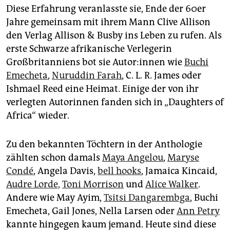
Diese Erfahrung veranlasste sie, Ende der 60er
Jahre gemeinsam mit ihrem Mann Clive Allison
den Verlag Allison & Busby ins Leben zu rufen. Als
erste Schwarze afrikanische Verlegerin
Großbritanniens bot sie Au­to­r:in­nen wie
Buchi
Emecheta
,
Nuruddin Farah
, C. L. R. James oder
Ishmael Reed eine Heimat. Einige der von ihr
verlegten Autorinnen fanden sich in „Daughters of
Africa“ wieder.
Zu den bekannten Töchtern in der Anthologie
zählten schon damals
Maya Angelou
,
Maryse
Condé
, Angela Davis,
bell hooks
, Jamaica Kincaid,
Audre Lorde,
Toni Morrison
und
Alice Walker
.
Andere wie May Ayim,
Tsitsi Dangarembga
, Buchi
Emecheta, Gail Jones, Nella Larsen oder
Ann Petry
kannte hingegen kaum jemand. Heute sind diese