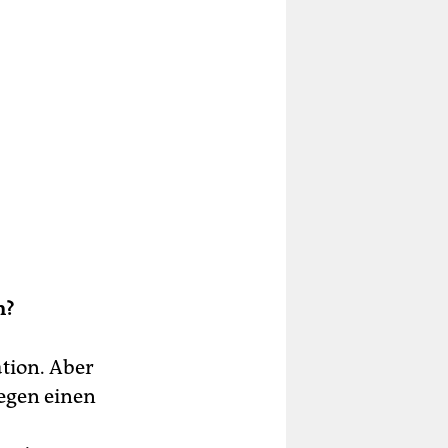
n?
ation. Aber
egen einen