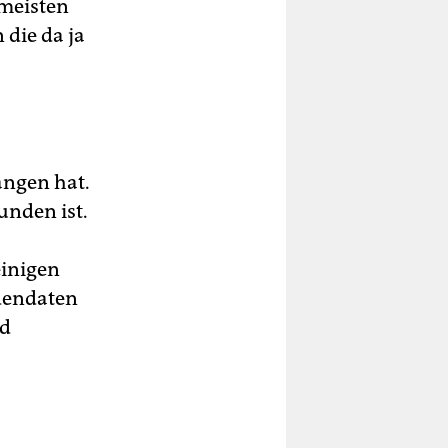
 meisten
 die da ja
angen hat.
unden ist.
einigen
dendaten
nd