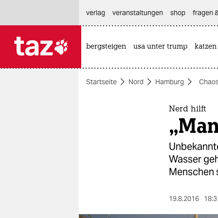
hautnavigation anspringen
hauptinhalt anspringen
footer anspringen
verlag
veranstaltungen
shop
fragen &
bergsteigen
usa unter trump
katzen

taz zahl ich
taz zahl ich
Startseite
Nord
Hamburg
Chaos
themen
politik
Nerd hilft
„Man
öko
Unbekannt
gesellschaft
Wasser geh
Menschen 
kultur
sport
19.8.2016
18:3