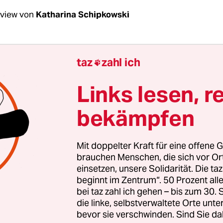
rview von
Katharina Schipkowski
Hirdes, ist es schwierig, die Homepage von Ha
taz
zahl ich

 hacken?
Links lesen, r
rdes:
Das habe ich nicht ausprobiert. Aber in jed
bekämpfen
die von Menschen geschrieben wird, sind Fehler. 
gewissen Aufwand kann man jede Seite öffnen. Da
ngstür – es gibt keine einbruchssichere. Der A
Mit doppelter Kraft für eine offene G
gert werden.
brauchen Menschen, die sich vor O
einsetzen, unsere Solidarität. Die ta
beginnt im Zentrum“. 50 Prozent a
war der Angriff ein ziemliches Problem für Ha
bei taz zahl ich gehen – bis zum 30
edenfalls war die Seite fünf Tage lang offline. W
die linke, selbstverwaltete Orte unte
bevor sie verschwinden. Sind Sie da
rt?