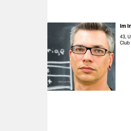
Wa
Im I
43, 
Club 