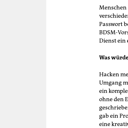
Menschen s
verschiede
Passwort b
BDSM-Vorsp
Dienst ein
Was würde
Hacken mei
Umgang mit
ein komple
ohne den E
geschriebe
gab ein Pr
eine kreati