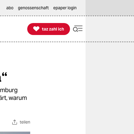
abo
genossenschaft
epaper login

taz zahl ich
taz zahl ich
n“
amburg
ärt, warum
teilen