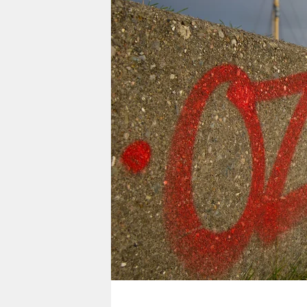
berlin
nord
wahrheit
verlag
verlag
veranstaltungen
shop
fragen & hilfe
unterstützen
abo
genossenschaft