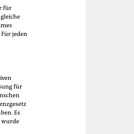
r für
gleiche
eimes
 Für jeden
iven
sung für
enschen
renzgesetz
ben. Es
s wurde