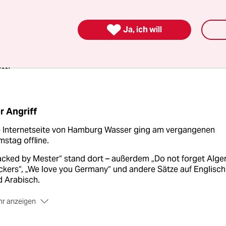
t sich in so einem Fall schon, die Seite vom Netz

Ja, ich will
einfach den Fehler zu beheben und alles so zu las
rn das Problem zu analysieren und ein neues Sys
en.
r Angriff
e Internetseite von Hamburg Wasser ging am vergangenen
stag offline.
cked by Mester“ stand dort – außerdem „Do not forget Alge
kers“, „We love you Germany“ und andere Sätze auf Englisch
d Arabisch.
r anzeigen
t Freitag ist die Seite wieder im normalen Zustand online.
er der Angriff kam, werde noch analysiert, so der