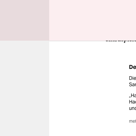
Es empfiehl
Also nicht 
ist, sonde
einzuspiel
De
Di
Sam
„Ha
Hac
un
meh
Sei
Woh