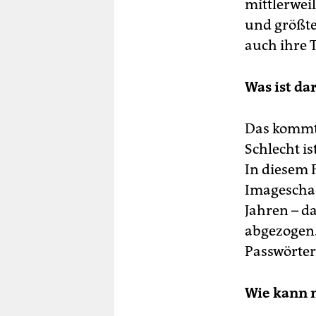
mittlerwei
und größte
auch ihre T
Was ist da
Das kommt 
Schlecht i
In diesem F
Imageschad
Jahren – d
abgezogen
Passwörter
Wie kann 