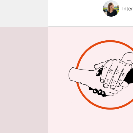
epaper login
Inte
taz: Herr 
Wasser zu
Michael Hi
Software, 
mit einem 
eine Wohnu
nur gestei
Offenbar 
Wasser – j
überforde