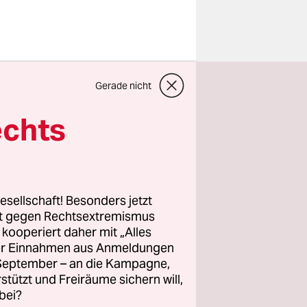
mburg
Gerade nicht
echts
er
Das heißt,
s ist wie
ufwand kann
esellschaft! Besonders jetzt
rt gegen Rechtsextremismus
z kooperiert daher mit „Alles
ller Einnahmen aus Anmeldungen
mburg
. September – an die Kampagne,
aren die
rstützt und Freiräume sichern will,
bei?