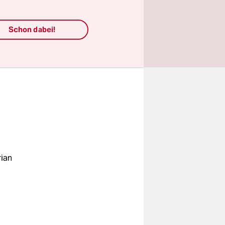
 zu nehmen.
Schon dabei!
sen, wie es
tem
rian