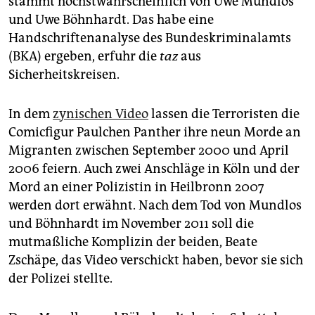
stammt höchstwahrscheinlich von Uwe Mundlos
epaper login
und Uwe Böhnhardt. Das habe eine
Handschriftenanalyse des Bundeskriminalamts
(BKA) ergeben, erfuhr die
taz
aus
Sicherheitskreisen.
In dem
zynischen Video
lassen die Terroristen die
Comicfigur Paulchen Panther ihre neun Morde an
Migranten zwischen September 2000 und April
2006 feiern. Auch zwei Anschläge in Köln und der
Mord an einer Polizistin in Heilbronn 2007
werden dort erwähnt. Nach dem Tod von Mundlos
und Böhnhardt im November 2011 soll die
mutmaßliche Komplizin der beiden, Beate
Zschäpe, das Video verschickt haben, bevor sie sich
der Polizei stellte.