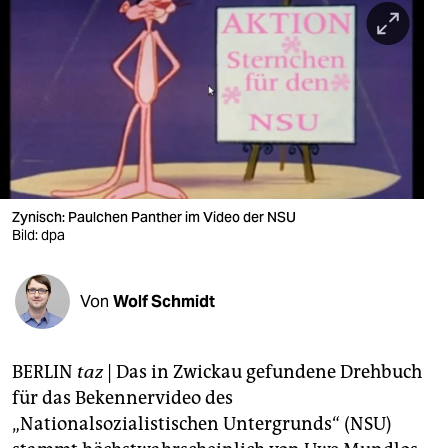
berlin
nord
wahrheit
verlag
verlag
veranstaltungen
Zynisch: Paulchen Panther im Video der NSU
Bild: dpa
shop
fragen & hilfe
Von
Wolf Schmidt
unterstützen
BERLIN
taz
| Das in Zwickau gefundene Drehbuch
abo
für das Bekennervideo des
genossenschaft
„Nationalsozialistischen Untergrunds“ (NSU)