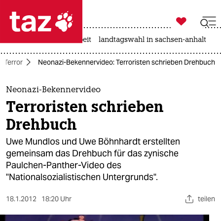

taz zahl ich
autowahn
hitze
arbeit
landtagswahl in sachsen-anhalt

taz zahl ich
 Terror
Neonazi-Bekennervideo: Terroristen schrieben Drehbuch
taz zahl ich
themen
Neonazi-Bekennervideo
Terroristen schrieben
politik
Drehbuch
öko
Uwe Mundlos und Uwe Böhnhardt erstellten
gemeinsam das Drehbuch für das zynische
gesellschaft
Paulchen-Panther-Video des
"Nationalsozialistischen Untergrunds".
kultur
sport
18.1.2012
18:20 Uhr
teilen