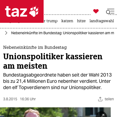

taz zahl ich
bergsteigen
usa unter trump
katzen
hitze
landtagswahl i

taz zahl ich
nd
Nebeneinkünfte im Bundestag: Unionspolitiker kassieren am me
taz zahl ich
themen
Nebeneinkünfte im Bundestag
Unionspolitiker kassieren
politik
am meisten
öko
Bundestagsabgeordnete haben seit der Wahl 2013
bis zu 21,4 Millionen Euro nebenher verdient. Unter
gesellschaft
den elf Topverdienern sind nur Unionspolitiker.
kultur
3.8.2015
16:36 Uhr
teilen
sport