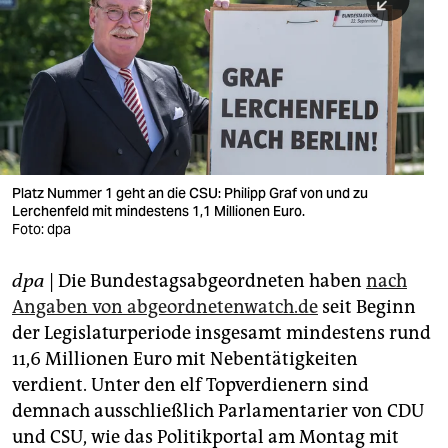
berlin
nord
wahrheit
verlag
verlag
Platz Nummer 1 geht an die CSU: Philipp Graf von und zu
Lerchenfeld mit mindestens 1,1 Millionen Euro.
veranstaltungen
Foto: dpa
shop
dpa
| Die Bundestagsabgeordneten haben
nach
fragen & hilfe
Angaben von abgeordnetenwatch.de
seit Beginn
unterstützen
der Legislaturperiode insgesamt mindestens rund
11,6 Millionen Euro mit Nebentätigkeiten
abo
verdient. Unter den elf Topverdienern sind
demnach ausschließlich Parlamentarier von CDU
genossenschaft
und CSU, wie das Politikportal am Montag mit