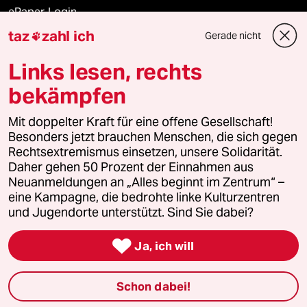
ePaper Login
taz
zahl ich
Gerade nicht

Downloads für Abonnierende
Links lesen, rechts
bekämpfen
© 2026 taz Verlags und Vertriebs GmbH
Mit doppelter Kraft für eine offene Gesellschaft!
Alle Rechte vorbehalten. Bei rechtlichen Fragen oder für Genehmigungen
wenden Sie sich bitte an
lizenzen@taz.de
Besonders jetzt brauchen Menschen, die sich gegen
Rechtsextremismus einsetzen, unsere Solidarität.
Daher gehen 50 Prozent der Einnahmen aus
Feedback
Redaktionsstatut
Kommune-Richtlinien
KI-
Neuanmeldungen an „Alles beginnt im Zentrum“ –
eine Kampagne, die bedrohte linke Kulturzentren
Leitlinie
Informant
Datenschutz
Impressum
AGB
und Jugendorte unterstützt. Sind Sie dabei?
Seitenwende
Einwilligungen widerrufen (Ads)

Ja, ich will
Schon dabei!