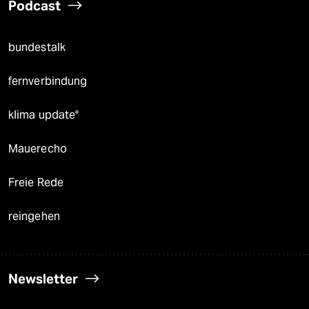
Podcast
bundestalk
fernverbindung
klima update°
Mauerecho
Freie Rede
reingehen
Newsletter