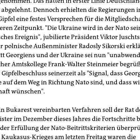
enommen. Das hatten in erster Linie Deutschla
 abgelehnt. Dennoch erhielten die Regierungen in
pfel eine festes Versprechen für die Mitgliedsch
ren Zeitpunkt. "Die Ukraine wird in der Nato sein
sches Ereignis", jubilierte Präsident Viktor Jusch
r polnische Außenminister Radosly Sikorski erklä
itt Georgiens und der Ukraine sei nun "unabwen
cher Amtskollege Frank-Walter Steinmeier begrü
Gipfelbeschluss seinerzeit als "Signal, dass Geo
e auf dem Weg in Richtung Nato sind, und dass wi
haft wünschen".
n Bukarest vereinbarten Verfahren soll der Rat d
ter im Dezember dieses Jahres die Fortschritte 
der Erfüllung der Nato-Beitrittskriterien überprü
 Kaukasus-Krieges am letzten Freitag waren die