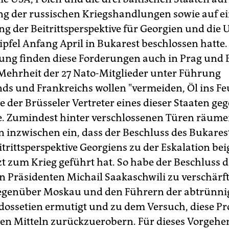
ng der russischen Kriegshandlungen sowie auf e
g der Beitrittsperspektive für Georgien und die U
ipfel Anfang April in Bukarest beschlossen hatte.
ung finden diese Forderungen auch in Prag und 
Mehrheit der 27 Nato-Mitglieder unter Führung
ds und Frankreichs wollen "vermeiden, Öl ins Fe
e der Brüsseler Vertreter eines dieser Staaten ge
te. Zumindest hinter verschlossenen Türen räume
 inzwischen ein, dass der Beschluss des Bukarest
itrittsperspektive Georgiens zu der Eskalation be
tzt zum Krieg geführt hat. So habe der Beschluss 
n Präsidenten Michail Saakaschwili zu verschärf
gegenüber Moskau und den Führern der abtrünni
dossetien ermutigt und zu dem Versuch, diese Pr
hen Mitteln zurückzuerobern. Für dieses Vorgehe