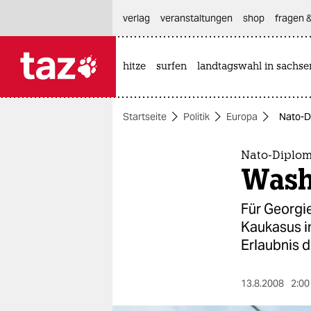
hautnavigation anspringen
hauptinhalt anspringen
footer anspringen
verlag
veranstaltungen
shop
fragen &
hitze
surfen
landtagswahl in sachse

taz zahl ich
taz zahl ich
Startseite
Politik
Europa
Nato-Di
themen
politik
Nato-Diploma
Wash
öko
Für Georgie
gesellschaft
Kaukasus i
Erlaubnis d
kultur
sport
13.8.2008
2:00