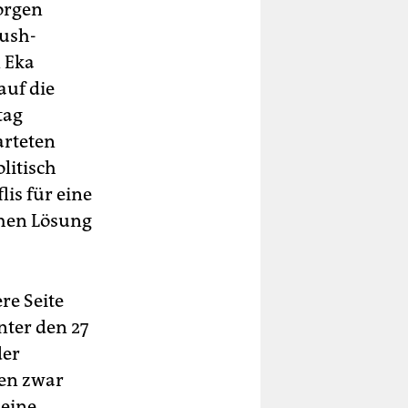
orgen
Bush-
 Eka
auf die
tag
arteten
litisch
is für eine
chen Lösung
re Seite
nter den 27
der
gen zwar
 eine