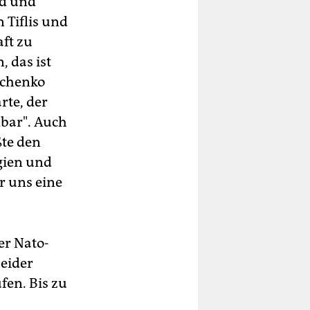
nd und
 Tiflis und
aft zu
, das ist
tschenko
rte, der
dbar". Auch
ßte den
rgien und
r uns eine
er Nato-
beider
fen. Bis zu