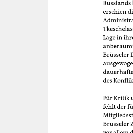
Russlands 
erschien d
Administra
Tkeschelas
Lage in ih
anberaumte
Brüsseler 
ausgewogen
dauerhafte
des Konflik
Für Kritik
fehlt der 
Mitgliedss
Brüsseler 
vor allem d