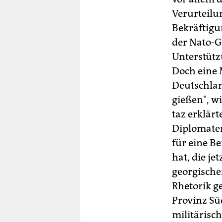
Verurteilu
Bekräftigun
der Nato-G
Unterstütz
Doch eine 
Deutschlan
gießen", wi
taz erklär
Diplomaten
für eine Be
hat, die je
georgische
Rhetorik 
Provinz Sü
militärisc