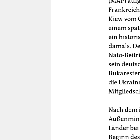
(MAP) aufg
Frankreich
Kiew vom Gi
einem späte
ein histori
damals. De
Nato-Beitr
sein deuts
Bukarester 
die Ukrain
Mitgliedsc
Nach dem i
Außenminis
Länder bei 
Beginn des