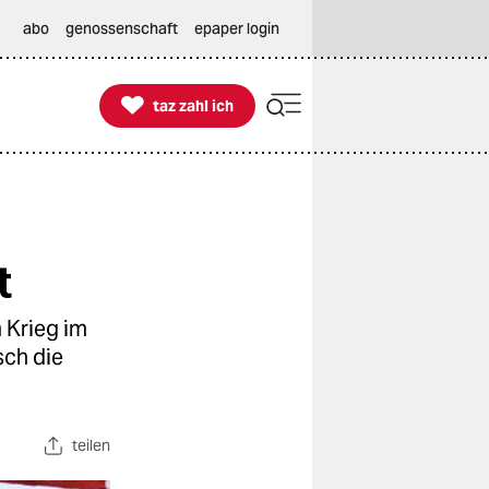
abo
genossenschaft
epaper login

taz zahl ich
taz zahl ich
t
m Krieg im
sch die
teilen