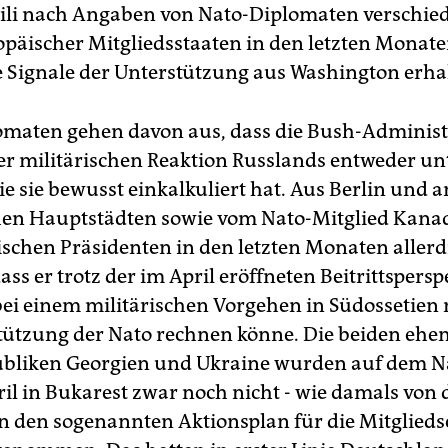
li nach Angaben von Nato-Diplomaten verschied
opäischer Mitgliedsstaaten in den letzten Monat
e Signale der Unterstützung aus Washington erhal
omaten gehen davon aus, dass die Bush-Administ
er militärischen Reaktion Russlands entweder un
ie sie bewusst einkalkuliert hat. Aus Berlin und 
hen Hauptstädten sowie vom Nato-Mitglied Kana
schen Präsidenten in den letzten Monaten allerd
ass er trotz der im April eröffneten Beitrittspersp
bei einem militärischen Vorgehen in Südossetien 
tützung der Nato rechnen könne. Die beiden ehe
bliken Georgien und Ukraine wurden auf dem Na
il in Bukarest zwar noch nicht - wie damals von
 in den sogenannten Aktionsplan für die Mitglieds