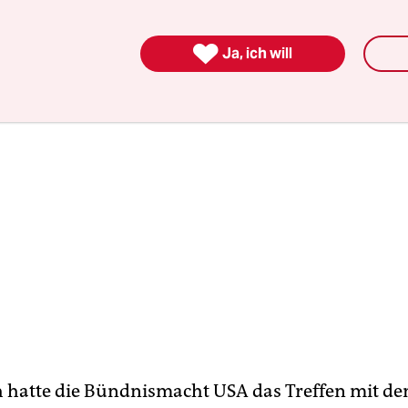
 "Zeitprobleme und Schwierigkeiten bei der Vorbe

Ja, ich will
h hatte die Bündnismacht USA das Treffen mit de