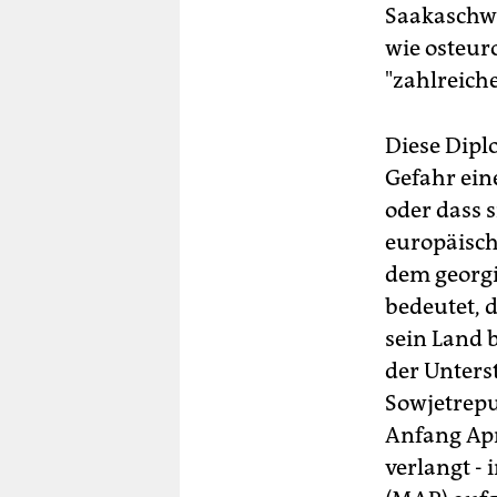
Saakaschwi
wie osteur
"zahlreich
Diese Dipl
Gefahr ein
oder dass s
europäisc
dem georgi
bedeutet, d
sein Land 
der Unters
Sowjetrepu
Anfang Apr
verlangt -