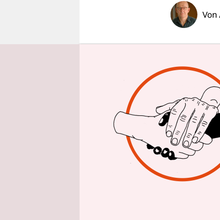
epaper login
Von
GENF
taz
S
Zerfall de
übrig gebli
Gestern dem
geblieben i
gespalten 
Krieges am
Hauptquart
Rates wäre
Treffen ge
Absage war