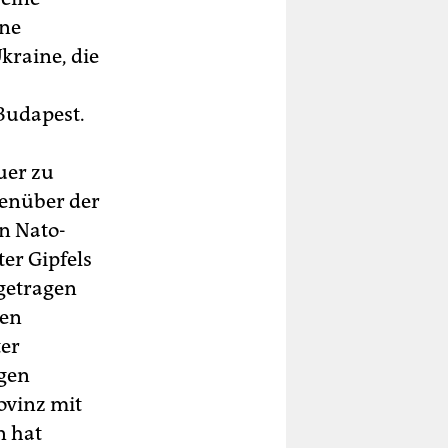
ine
kraine, die
Budapest.
uer zu
genüber der
n Nato-
er Gipfels
igetragen
den
ter
gen
ovinz mit
n hat