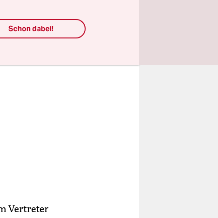
reitung".
Schon dabei!
m Vertreter