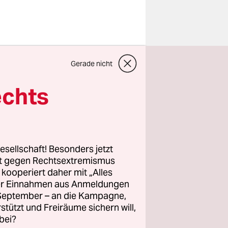
Gerade nicht
hren, dem
ert die
echts
e Rolle".
l bis heute
hilflos,
en heißen
esellschaft! Besonders jetzt
seler
rt gegen Rechtsextremismus
z kooperiert daher mit „Alles
ssland-
ller Einnahmen aus Anmeldungen
wichtigste
. September – an die Kampagne,
 der
rstützt und Freiräume sichern will,
bei?
her