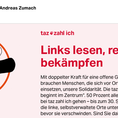
Andreas Zumach
taz
zahl ich

eit dem Ende des Kalten Krieges vor knapp 20 Ja
s Warschauer Paktes und der Sowjetunion, propagi
Links lesen, r
ebene Militärallianz der Nato ihre "neue politisch
bekämpfen
onstrierte die Nato erneut, wie leer diese Forme
st und dass die Allianz der inzwischen 27 Staaten 
und handlungsunfähig ist angesichts des aktuell
Mit doppelter Kraft für eine offene G
 Kaukasus. Die für den späten Vormittag im Brüs
brauchen Menschen, die sich vor O
einsetzen, unsere Solidarität. Die ta
ier der Allianz anberaumte Sitzung des Nato-Ru
beginnt im Zentrum“. 50 Prozent a
 das für die Behandlung des Kaukasus-Konflikts 
bei taz zahl ich gehen – bis zum 30
wesen. Doch es wurde kurzfristig abgesagt. Grund
die linke, selbstverwaltete Orte unte
bevor sie verschwinden. Sind Sie da
en nach Angaben eines Nato-Sprechers nicht nä