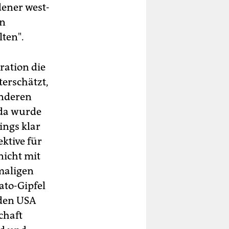
ener west-
en
ten".
ration die
terschätzt,
anderen
da wurde
ings klar
ektive für
nicht mit
maligen
to-Gipfel
 den USA
chaft