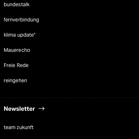
bundestalk
fernverbindung
klima update°
Mauerecho
Freie Rede
reingehen
Newsletter
team zukunft