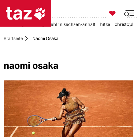

taz zahl ich
iran-krieg
landtagswahl in sachsen-anhalt
hitze
christophe

taz zahl ich
Startseite
Naomi Osaka
taz zahl ich
themen
naomi osaka
politik
öko
gesellschaft
kultur
sport