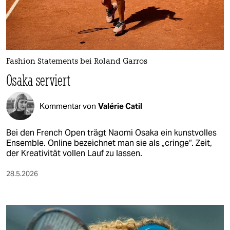
berlin
nord
wahrheit
Fashion Statements bei Roland Garros
verlag
Osaka serviert
verlag
Kommentar von
Valérie Catil
veranstaltungen
shop
Bei den French Open trägt Naomi Osaka ein kunstvolles
Ensemble. Online bezeichnet man sie als „cringe“. Zeit,
fragen & hilfe
der Kreativität vollen Lauf zu lassen.
unterstützen
28.5.2026
abo
genossenschaft