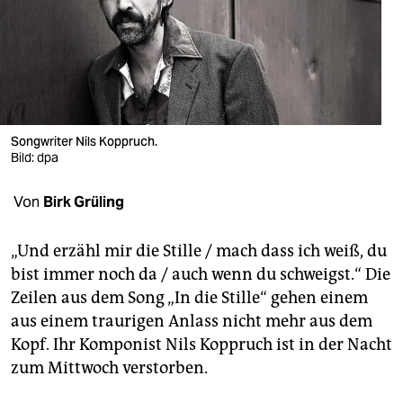
berlin
nord
wahrheit
verlag
Songwriter Nils Koppruch.
verlag
Bild: dpa
veranstaltungen
Von
Birk Grüling
shop
„Und erzähl mir die Stille / mach dass ich weiß, du
fragen & hilfe
bist immer noch da / auch wenn du schweigst.“ Die
Zeilen aus dem Song „In die Stille“ gehen einem
unterstützen
aus einem traurigen Anlass nicht mehr aus dem
abo
Kopf. Ihr Komponist Nils Koppruch ist in der Nacht
zum Mittwoch verstorben.
genossenschaft