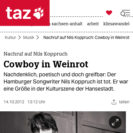

taz zahl ich
hitze
landtagswahl in sachsen-anhalt
arbeit
klimawandel

taz zahl ich
Kultur
Musik
Nachruf auf Nils Koppruch: Cowboy in Weinrot
taz zahl ich
themen
Nachruf auf Nils Koppruch
Cowboy in Weinrot
politik
Nachdenklich, poetisch und doch greifbar: Der
öko
Hamburger Songwriter Nils Koppruch ist tot. Er war
eine Größe in der Kulturszene der Hansestadt.
gesellschaft
14.10.2012
13:12 Uhr
teilen
kultur
sport