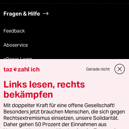
Fragen & Hilfe
Feedback
Aboservice
ePaper Login
taz
zahl ich
Gerade nicht

Downloads für Abonnierende
Links lesen, rechts
bekämpfen
© 2026 taz Verlags und Vertriebs GmbH
Mit doppelter Kraft für eine offene Gesellschaft!
Alle Rechte vorbehalten. Bei rechtlichen Fragen oder für Genehmigungen
wenden Sie sich bitte an
lizenzen@taz.de
Besonders jetzt brauchen Menschen, die sich gegen
Rechtsextremismus einsetzen, unsere Solidarität.
Daher gehen 50 Prozent der Einnahmen aus
Feedback
Redaktionsstatut
Kommune-Richtlinien
KI-