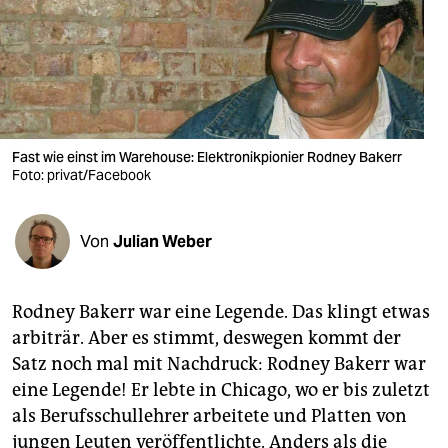
berlin
nord
wahrheit
verlag
Fast wie einst im Warehouse: Elektronikpionier Rodney Bakerr
verlag
Foto: privat/Facebook
veranstaltungen
Von
Julian Weber
shop
fragen & hilfe
Rodney Bakerr war eine Legende. Das klingt etwas
unterstützen
arbiträr. Aber es stimmt, deswegen kommt der
Satz noch mal mit Nachdruck: Rodney Bakerr war
abo
eine Legende! Er lebte in Chicago, wo er bis zuletzt
genossenschaft
als Berufsschullehrer arbeitete und Platten von
jungen Leuten veröffentlichte. Anders als die