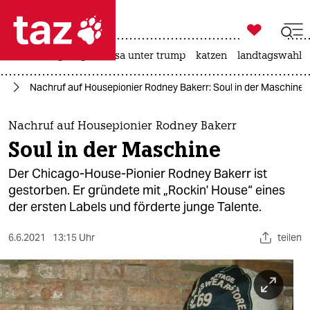

taz zahl ich
hitze
bergsteigen
usa unter trump
katzen
landtagswahl i

taz zahl ich
ik
Nachruf auf Housepionier Rodney Bakerr: Soul in der Maschine
taz zahl ich
themen
Nachruf auf Housepionier Rodney Bakerr
Soul in der Maschine
politik
Der Chicago-House-Pionier Rodney Bakerr ist
öko
gestorben. Er gründete mit „Rockin' House“ eines
der ersten Labels und förderte junge Talente.
gesellschaft
6.6.2021
13:15 Uhr
teilen
kultur
sport