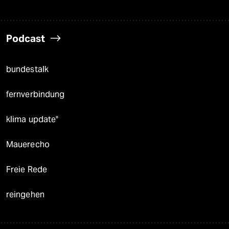
Podcast
bundestalk
fernverbindung
klima update°
Mauerecho
Freie Rede
reingehen