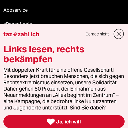
Aboservice
ePaper Login
taz
zahl ich
Gerade nicht

Downloads für Abonnierende
Links lesen, rechts
bekämpfen
© 2026 taz Verlags und Vertriebs GmbH
Mit doppelter Kraft für eine offene Gesellschaft!
Alle Rechte vorbehalten. Bei rechtlichen Fragen oder für Genehmigungen
wenden Sie sich bitte an
lizenzen@taz.de
Besonders jetzt brauchen Menschen, die sich gegen
Rechtsextremismus einsetzen, unsere Solidarität.
Daher gehen 50 Prozent der Einnahmen aus
Feedback
Redaktionsstatut
Kommune-Richtlinien
KI-
Neuanmeldungen an „Alles beginnt im Zentrum“ –
eine Kampagne, die bedrohte linke Kulturzentren
Leitlinie
Informant
Datenschutz
Impressum
AGB
und Jugendorte unterstützt. Sind Sie dabei?
Seitenwende
Einwilligungen widerrufen (Ads)

Ja, ich will