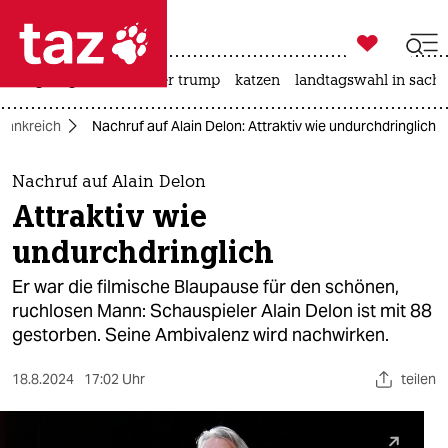

taz zahl ich
bergsteigen
usa unter trump
katzen
landtagswahl in sachs

taz zahl ich
rankreich
Nachruf auf Alain Delon: Attraktiv wie undurchdringlich
taz zahl ich
themen
Nachruf auf Alain Delon
Attraktiv wie
politik
undurchdringlich
öko
Er war die filmische Blaupause für den schönen,
ruchlosen Mann: Schauspieler Alain Delon ist mit 88
gesellschaft
gestorben. Seine Ambivalenz wird nachwirken.
kultur
18.8.2024
17:02 Uhr
teilen
sport