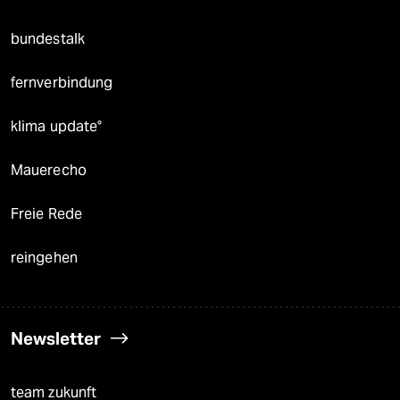
bundestalk
fernverbindung
klima update°
Mauerecho
Freie Rede
reingehen
Newsletter
team zukunft