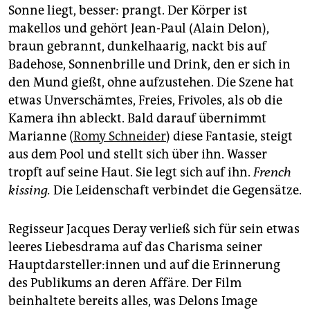
epaper login
Sonne liegt, besser: prangt. Der Körper ist
makellos und gehört Jean-Paul (Alain Delon),
braun gebrannt, dunkelhaarig, nackt bis auf
Badehose, Sonnenbrille und Drink, den er sich in
den Mund gießt, ohne aufzustehen. Die Szene hat
etwas Unverschämtes, Freies, Frivoles, als ob die
Kamera ihn ableckt. Bald darauf übernimmt
Marianne (
Romy Schneider
) diese Fantasie, steigt
aus dem Pool und stellt sich über ihn. Wasser
tropft auf seine Haut. Sie legt sich auf ihn.
French
kissing.
Die Leidenschaft verbindet die Gegensätze.
Regisseur Jacques Deray verließ sich für sein etwas
leeres Liebesdrama auf das Charisma seiner
Haupt­dar­stel­le­r:in­nen und auf die Erinnerung
des Publikums an deren Affäre. Der Film
beinhaltete bereits alles, was Delons Image