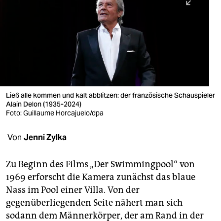
berlin
nord
wahrheit
verlag
verlag
Ließ alle kommen und kalt abblitzen: der französische Schauspieler
Alain Delon (1935-2024)
veranstaltungen
Foto: Guillaume Horcajuelo/dpa
shop
Von
Jenni Zylka
fragen & hilfe
unterstützen
Zu Beginn des Films „Der Swimmingpool“ von
1969 erforscht die Kamera zunächst das blaue
abo
Nass im Pool einer Villa. Von der
gegenüberliegenden Seite nähert man sich
genossenschaft
sodann dem Männerkörper, der am Rand in der