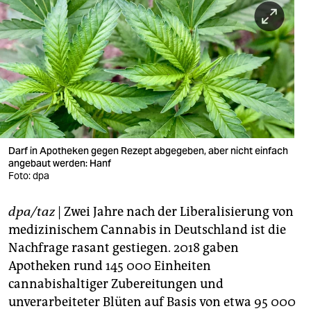
berlin
nord
wahrheit
verlag
verlag
veranstaltungen
Darf in Apotheken gegen Rezept abgegeben, aber nicht einfach
angebaut werden: Hanf
Foto: dpa
shop
fragen & hilfe
dpa/taz
| Zwei Jahre nach der Liberalisierung von
medizinischem Cannabis in Deutschland ist die
unterstützen
Nachfrage rasant gestiegen. 2018 gaben
abo
Apotheken rund 145 000 Einheiten
cannabishaltiger Zubereitungen und
genossenschaft
unverarbeiteter Blüten auf Basis von etwa 95 000