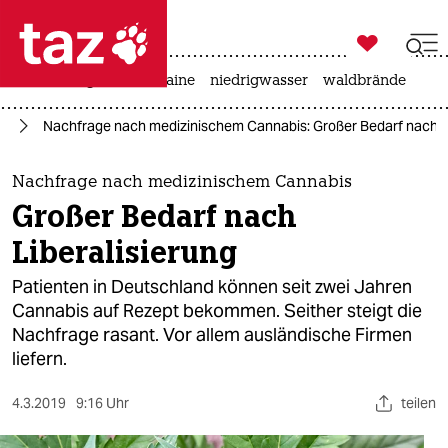

taz zahl ich
hitze
krieg in der ukraine
niedrigwasser
waldbrände

taz zahl ich
um
Nachfrage nach medizinischem Cannabis: Großer Bedarf nach Li
taz zahl ich
themen
Nachfrage nach medizinischem Cannabis
Großer Bedarf nach
politik
Liberalisierung
öko
Patienten in Deutschland können seit zwei Jahren
Cannabis auf Rezept bekommen. Seither steigt die
gesellschaft
Nachfrage rasant. Vor allem ausländische Firmen
liefern.
kultur
sport
4.3.2019
9:16 Uhr
teilen