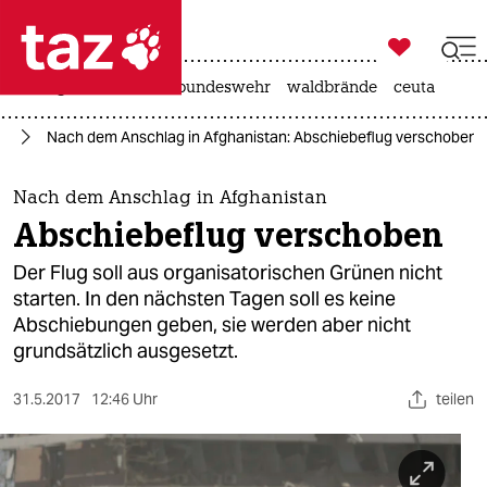

taz zahl ich
niedrigwasser
afd
bundeswehr
waldbrände
ceuta

taz zahl ich
an
Nach dem Anschlag in Afghanistan: Abschiebeflug verschoben
taz zahl ich
themen
Nach dem Anschlag in Afghanistan
Abschiebeflug verschoben
politik
Der Flug soll aus organisatorischen Grünen nicht
öko
starten. In den nächsten Tagen soll es keine
Abschiebungen geben, sie werden aber nicht
gesellschaft
grundsätzlich ausgesetzt.
kultur
31.5.2017
12:46 Uhr
teilen
sport