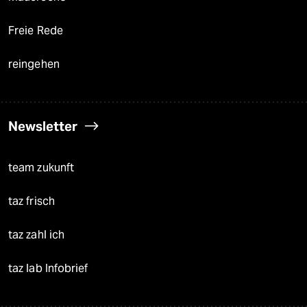
Freie Rede
reingehen
Newsletter
team zukunft
taz frisch
taz zahl ich
taz lab Infobrief