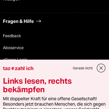
Fragen & Hilfe
Feedback
Aboservice
ePaper Login
taz
zahl ich
Gerade nicht

Downloads für Abonnierende
Links lesen, rechts
bekämpfen
© 2026 taz Verlags und Vertriebs GmbH
Mit doppelter Kraft für eine offene Gesellschaft!
Alle Rechte vorbehalten. Bei rechtlichen Fragen oder für Genehmigungen
wenden Sie sich bitte an
lizenzen@taz.de
Besonders jetzt brauchen Menschen, die sich gegen