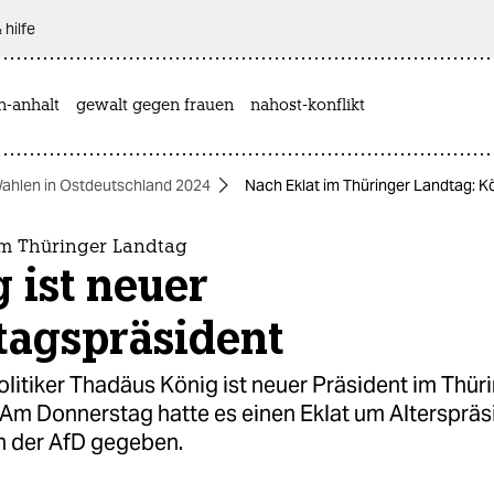
 hilfe
n-anhalt
gewalt gegen frauen
nahost-konflikt
ahlen in Ostdeutschland 2024
Nach Eklat im Thüringer Landtag: K
im Thüringer Landtag
 ist neuer
tagspräsident
litiker Thadäus König ist neuer Präsident im Thür
 Am Donnerstag hatte es einen Eklat um Alterspräs
on der AfD gegeben.