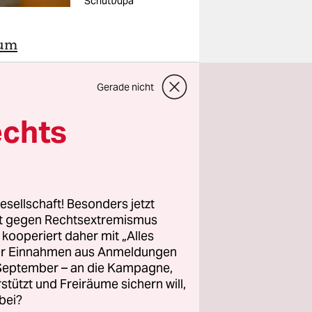
Schutt/dpa
 um
ker
urde am
Gerade nicht
 als
echts
stellt, die
ng wegen
esellschaft! Besonders jetzt
rt gegen Rechtsextremismus
zuvor
z kooperiert daher mit „Alles
zur
ller Einnahmen aus Anmeldungen
bgeordnete
. September – an die Kampagne,
rstützt und Freiräume sichern will,
ng
bei?