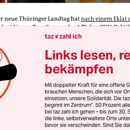
er neue Thüringer Landtag hat
nach einem Eklat
ident Jürgen Treutler
von der AfD den CDU-Politi
önig zum Parlamentspräsidenten gewählt. Er w
taz
zahl ich

 geheimer Wahl mit 54 Stimmen gewählt. Die AfD
Links lesen, r
raktion hatte die Abgeordnete Wiebke Muhsal aufge
mmen unterlag.
bekämpfen
ar am Donnerstag in der konstituierenden Sitzu
Mit doppelter Kraft für eine offene G
its um die Geschäftsordnung und die Rolle des
brauchen Menschen, die sich vor O
denten zunächst gescheitert. Treutler hatte sich 
einsetzen, unsere Solidarität. Die ta
g geweigert, einen Antrag der anderen Parteien 
beginnt im Zentrum“. 50 Prozent a
ordnung zur Abstimmung zu stellen. Der CDU-A
bei taz zahl ich gehen – bis zum 30
die linke, selbstverwaltete Orte unte
hl warf ihm danach vor, mehrfach die Verfassu
bevor sie verschwinden. Sind Sie da
 zu haben.