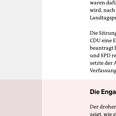
waren dafü
wird, nach
Landtagspr
Die Sitzun
CDU eine E
beantragt 
und SPD re
setzte der 
Verfassung
Die Enga
Der drohe
zeigt, wie