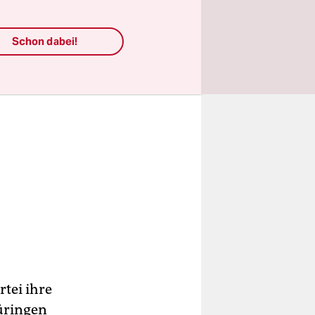
Schon dabei!
rtei ihre
üringen