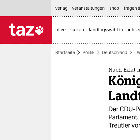
hautnavigation anspringen
hauptinhalt anspringen
footer anspringen
verlag
veranstaltungen
shop
fragen &
hitze
surfen
landtagswahl in sachse

taz zahl ich
taz zahl ich
Startseite
Politik
Deutschland
W
themen
politik
Nach Eklat 
König
öko
Land
gesellschaft
Der CDU-Po
kultur
Parlament.
Treutler v
sport