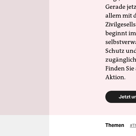
Gerade jet
allem mit d
Zivilgesell
beginnt im
selbstverw
Schutz und 
zugänglich
Finden Sie
Aktion.
Jetzt u
Themen
#T