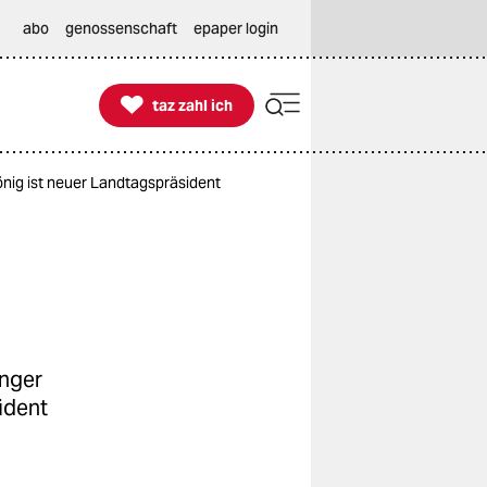
abo
genossenschaft
epaper login

taz zahl ich
taz zahl ich
önig ist neuer Landtagspräsident
inger
ident