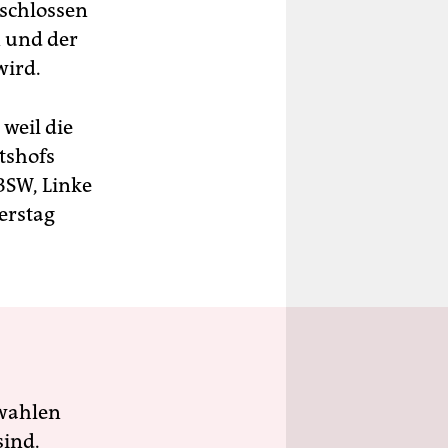
schlossen
n und der
wird.
weil die
tshofs
BSW, Linke
erstag
wahlen
sind.