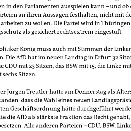
n in den Parlamenten ausspielen kann – und ob 
rteien an ihren Aussagen festhalten, nicht mit d
beiten zu wollen. Die Partei wird in Thüringe
sschutz als gesichert rechtsextrem eingestuft.
litiker König muss auch mit Stimmen der Linke
n. Die AfD hat im neuen Landtag in Erfurt 32 Sitz
 CDU mit 23 Sitzen, das BSW mit 15, die Linke mi
 sechs Sitzen.
ker Jürgen Treutler hatte am Donnerstag als Alter
tanden, dass die Wahl eines neuen Landtagspräs
lten Geschäftsordnung hätte durchgeführt werden
e die AfD als stärkste Fraktion das Recht gehabt,
besetzen. Alle anderen Parteien – CDU, BSW, Link