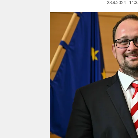
berlin
28.9.2024
11:3
nord
wahrheit
verlag
verlag
veranstaltungen
shop
fragen & hilfe
unterstützen
abo
genossenschaft