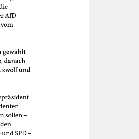
die
er AfD
n vom
n gewählt
e, danach
t zwölf und
spräsident
identen
 sollen –
 den
e und SPD –