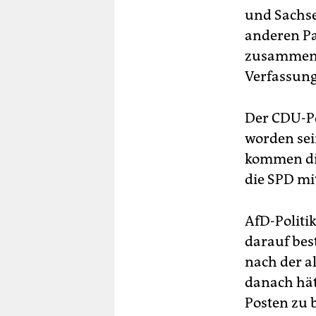
und Sachse
anderen Pa
zusammenar
Verfassung
Der CDU-Po
worden sei
kommen die
die SPD mit
AfD-Politi
darauf bes
nach der a
danach hätt
Posten zu 