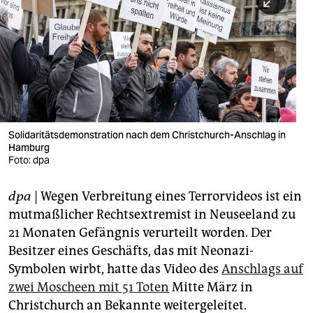
berlin
nord
wahrheit
verlag
verlag
Solidaritätsdemonstration nach dem Christchurch-Anschlag in
Hamburg
veranstaltungen
Foto: dpa
shop
dpa
| Wegen Verbreitung eines Terrorvideos ist ein
fragen & hilfe
mutmaßlicher Rechtsextremist in Neuseeland zu
unterstützen
21 Monaten Gefängnis verurteilt worden. Der
Besitzer eines Geschäfts, das mit Neonazi-
abo
Symbolen wirbt, hatte das Video des
Anschlags auf
zwei Moscheen mit 51 Toten
Mitte März in
genossenschaft
Christchurch an Bekannte weitergeleitet.