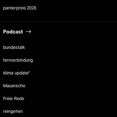
panterpreis 2026
Podcast
bundestalk
fernverbindung
klima update°
Mauerecho
Freie Rede
reingehen