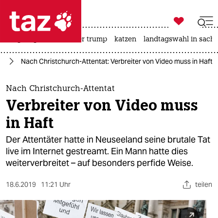

taz zahl ich
bergsteigen
usa unter trump
katzen
landtagswahl in sachs

taz zahl ich
or
Nach Christchurch-Attentat: Verbreiter von Video muss in Haft
taz zahl ich
themen
Nach Christchurch-Attentat
Verbreiter von Video muss
politik
in Haft
öko
Der Attentäter hatte in Neuseeland seine brutale Tat
live im Internet gestreamt. Ein Mann hatte dies
gesellschaft
weiterverbreitet – auf besonders perfide Weise.
kultur
18.6.2019
11:21 Uhr
teilen
sport