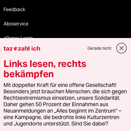
Feedback
Aboservice
ePaper Login
taz
zahl ich
Gerade nicht

Downloads für Abonnierende
Links lesen, rechts
bekämpfen
© 2026 taz Verlags und Vertriebs GmbH
Mit doppelter Kraft für eine offene Gesellschaft!
Alle Rechte vorbehalten. Bei rechtlichen Fragen oder für Genehmigungen
wenden Sie sich bitte an
lizenzen@taz.de
Besonders jetzt brauchen Menschen, die sich gegen
Rechtsextremismus einsetzen, unsere Solidarität.
Daher gehen 50 Prozent der Einnahmen aus
Feedback
Redaktionsstatut
Kommune-Richtlinien
KI-
Neuanmeldungen an „Alles beginnt im Zentrum“ –
eine Kampagne, die bedrohte linke Kulturzentren
Leitlinie
Informant
Datenschutz
Impressum
AGB
und Jugendorte unterstützt. Sind Sie dabei?