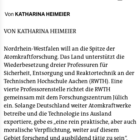
berlin
nord
Von
KATHARINA HEIMEIER
wahrheit
VON
KATHARINA HEIMEIER
verlag
Nordrhein-Westfalen will an die Spitze der
verlag
Atomkraftforschung. Das Land unterstützt die
Wiederbesetzung dreier Professuren für
veranstaltungen
Sicherheit, Entsorgung und Reaktortechnik an der
shop
Technischen Hochschule Aachen (RWTH). Eine
vierte Professorenstelle richtet die RWTH
fragen & hilfe
gemeinsam mit dem Forschungszentrum Jülich
unterstützen
ein. Solange Deutschland weiter Atomkraftwerke
betreibe und die Technologie ins Ausland
abo
exportiere, gebe es „eine rein praktische, aber auch
genossenschaft
moralische Verpflichtung, weiter auf diesem
Gebiet forschend und ausbildend tätig zu sein“,