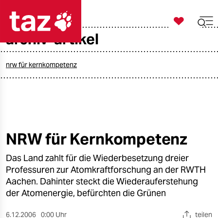

taz zahl ich
archiv-artikel

taz zahl ich
taz zahl ich
nrw für kernkompetenz
themen
politik
öko
NRW für Kernkompetenz
gesellschaft
Das Land zahlt für die Wiederbesetzung dreier
Professuren zur Atomkraftforschung an der RWTH
kultur
Aachen. Dahinter steckt die Wiederauferstehung
der Atomenergie, befürchten die Grünen
sport
6.12.2006
0:00 Uhr
teilen