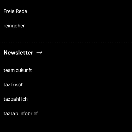
Freie Rede
reingehen
Newsletter
team zukunft
taz frisch
taz zahl ich
taz lab Infobrief