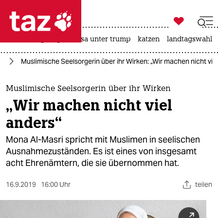

taz zahl ich
hitze
bergsteigen
usa unter trump
katzen
landtagswahl i

taz zahl ich
rd
Muslimische Seelsorgerin über ihr Wirken: „Wir machen nicht vie
taz zahl ich
themen
Muslimische Seelsorgerin über ihr Wirken
„Wir machen nicht viel
politik
anders“
öko
Mona Al-Masri spricht mit Muslimen in seelischen
Ausnahmezuständen. Es ist eines von insgesamt
gesellschaft
acht Ehrenämtern, die sie übernommen hat.
kultur
16.9.2019
16:00 Uhr
teilen
sport