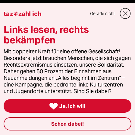
Unterstützen
taz
zahl ich
Gerade nicht

Links lesen, rechts
abo
bekämpfen
genossenschaft
Mit doppelter Kraft für eine offene Gesellschaft!
Besonders jetzt brauchen Menschen, die sich gegen
taz zahl ich
Rechtsextremismus einsetzen, unsere Solidarität.
Daher gehen 50 Prozent der Einnahmen aus
recherchefonds ausland
Neuanmeldungen an „Alles beginnt im Zentrum“ –
eine Kampagne, die bedrohte linke Kulturzentren
panterstiftung
und Jugendorte unterstützt. Sind Sie dabei?
panterpreis 2026

Ja, ich will
Schon dabei!
Podcast