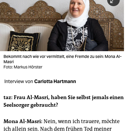
berlin
nord
wahrheit
verlag
verlag
Bekommt nach wie vor vermittelt, eine Fremde zu sein: Mona Al-
Masri
veranstaltungen
Foto: Markus Hörster
shop
Interview von
Carlotta Hartmann
fragen & hilfe
unterstützen
taz: Frau Al-Masri, haben Sie selbst jemals einen
Seelsorger gebraucht?
abo
genossenschaft
Mona Al-Masri:
Nein, wenn ich trauere, möchte
ich allein sein. Nach dem frühen Tod meiner