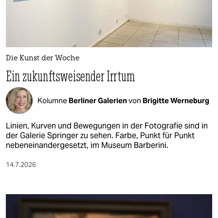
berlin
nord
wahrheit
Die Kunst der Woche
verlag
Ein zukunftsweisender Irrtum
verlag
Kolumne
Berliner Galerien
von
Brigitte Werneburg
veranstaltungen
shop
Linien, Kurven und Bewegungen in der Fotografie sind in
der Galerie Springer zu sehen. Farbe, Punkt für Punkt
fragen & hilfe
nebeneinandergesetzt, im Museum Barberini.
unterstützen
14.7.2026
abo
genossenschaft