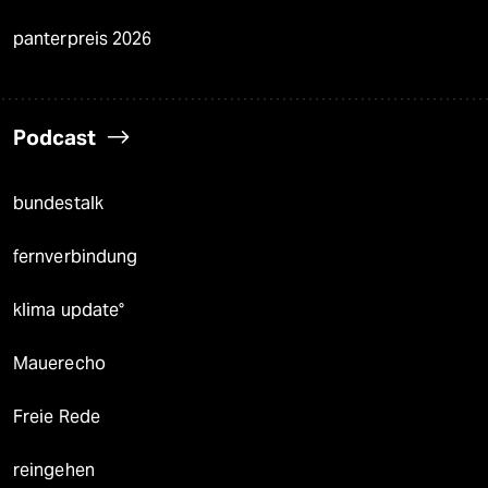
panterpreis 2026
Podcast
bundestalk
fernverbindung
klima update°
Mauerecho
Freie Rede
reingehen