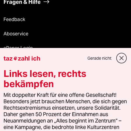
Fragen & Hilfe
Feedback
Aboservice
ePaper Login
taz
zahl ich
Gerade nicht

Downloads für Abonnierende
Links lesen, rechts
bekämpfen
© 2026 taz Verlags und Vertriebs GmbH
Mit doppelter Kraft für eine offene Gesellschaft!
Alle Rechte vorbehalten. Bei rechtlichen Fragen oder für Genehmigungen
wenden Sie sich bitte an
lizenzen@taz.de
Besonders jetzt brauchen Menschen, die sich gegen
Rechtsextremismus einsetzen, unsere Solidarität.
Daher gehen 50 Prozent der Einnahmen aus
Feedback
Redaktionsstatut
Kommune-Richtlinien
KI-
Neuanmeldungen an „Alles beginnt im Zentrum“ –
eine Kampagne, die bedrohte linke Kulturzentren