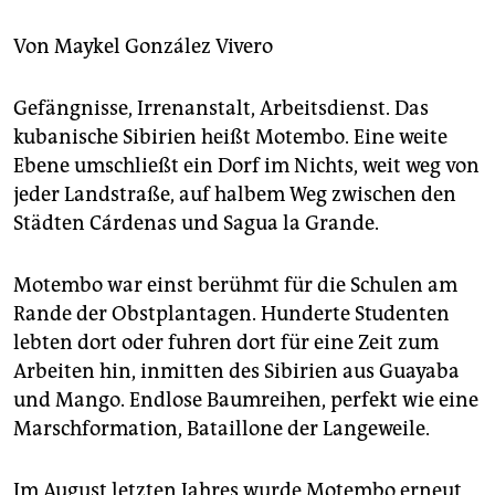
berlin
Von
Maykel González Vivero
nord
wahrheit
Gefängnisse, Irrenanstalt, Arbeitsdienst. Das
kubanische Sibirien heißt Motembo. Eine weite
verlag
Ebene umschließt ein Dorf im Nichts, weit weg von
jeder Landstraße, auf halbem Weg zwischen den
verlag
Städten Cárdenas und Sagua la Grande.
veranstaltungen
shop
Motembo war einst berühmt für die Schulen am
Rande der Obstplantagen. Hunderte Studenten
fragen & hilfe
lebten dort oder fuhren dort für eine Zeit zum
unterstützen
Arbeiten hin, inmitten des Sibirien aus Guayaba
und Mango. Endlose Baumreihen, perfekt wie eine
abo
Marschformation, Bataillone der Langeweile.
genossenschaft
Im August letzten Jahres wurde Motembo erneut