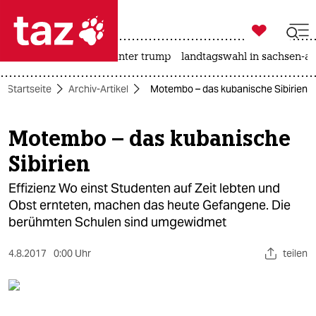

taz zahl ich
nahost-konflikt
usa unter trump
landtagswahl in sachsen-an

taz zahl ich
Startseite
Archiv-Artikel
Motembo – das kubanische Sibirien
taz zahl ich
themen
Motembo – das kubanische
Sibirien
politik
Effizienz Wo einst Studenten auf Zeit lebten und
öko
Obst ernteten, machen das heute Gefangene. Die
berühmten Schulen sind umgewidmet
gesellschaft
kultur
4.8.2017
0:00 Uhr
teilen
sport