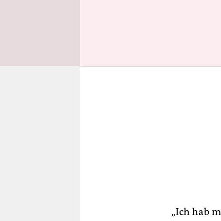
Plattenlab
„Ich hab m