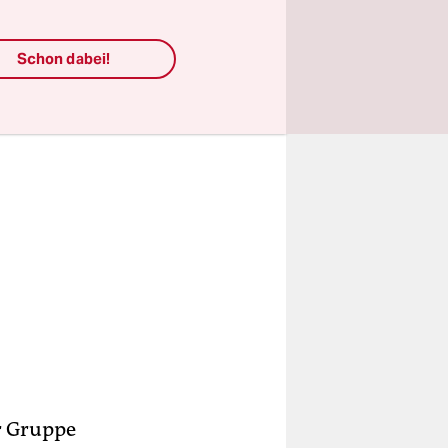
ew.
Schon dabei!
er Gruppe