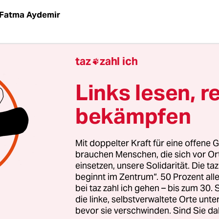
Fatma Aydemir
 und strahlt wie ein Buddha. Der Rüpel, der vor zw
taz
zahl ich

 alle Eltern in Schrecken versetzte. Der Songwrit
igen Soullieder schreibt. Und der Labelbetreiber, 
Links lesen, r
doo zu Ruhm verhalf. Moses Pelham hat ein neue
bekämpfen
veröffentlicht, inmitten der Dreharbeiten zur C
Mit doppelter Kraft für eine offene G
 neben Sängerin Sarah Connor Teil der Jury, was e
brauchen Menschen, die sich vor O
einsetzen, unsere Solidarität. Die ta
nd klingt – hat Pelham doch die Musikszene nich
beginnt im Zentrum“. 50 Prozent a
t, sondern auch mit Talenten wie Cassandra Steen 
bei taz zahl ich gehen – bis zum 30
ement bei der Castingshow sei aber etwas ganz a
die linke, selbstverwaltete Orte unte
bevor sie verschwinden. Sind Sie da
förderung, wie er sie bisher im Rahmen des eigen