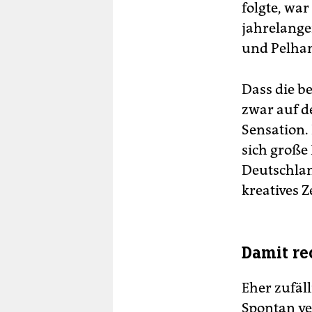
folgte, war
jahrelange
und Pelham
Dass die 
zwar auf de
Sensation.
sich große 
Deutschlan
kreatives 
Damit re
Eher zufäl
Spontan ve