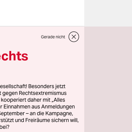
ei
Gerade nicht
er, der
der einst
echts
s
astingshow
esellschaft! Besonders jetzt
rst mal
rt gegen Rechtsextremismus
z kooperiert daher mit „Alles
t nur durch
ller Einnahmen aus Anmeldungen
bereichert.
. September – an die Kampagne,
nderes als
rstützt und Freiräume sichern will,
bei?
en