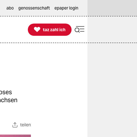
abo
genossenschaft
epaper login

taz zahl ich
taz zahl ich
Moses
wachsen
teilen