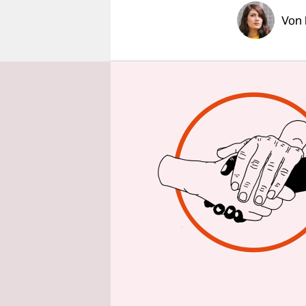
epaper login
Von
Da sitzt er
Jahrzehnten
diese traur
Xavier Nai
Soloalbum 
X-Factor.
Dort ist er
einleuchte
sich selbs
Sein Engag
die Talent