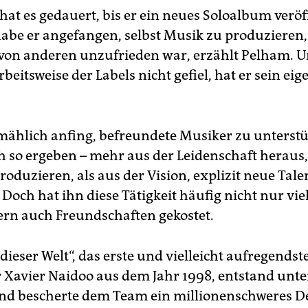
hat es gedauert, bis er ein neues Soloalbum veröf
habe er angefangen, selbst Musik zu produzieren, 
von anderen unzufrieden war, erzählt Pelham. U
beitsweise der Labels nicht gefiel, hat er sein eig
lmählich anfing, befreundete Musiker zu unterst
ch so ergeben – mehr aus der Leidenschaft heraus,
oduzieren, als aus der Vision, explizit neue Tale
Doch hat ihn diese Tätigkeit häufig nicht nur vie
ern auch Freundschaften gekostet.
dieser Welt“, das erste und vielleicht aufregends
 Xavier Naidoo aus dem Jahr 1998, entstand unt
und bescherte dem Team ein millionenschweres D