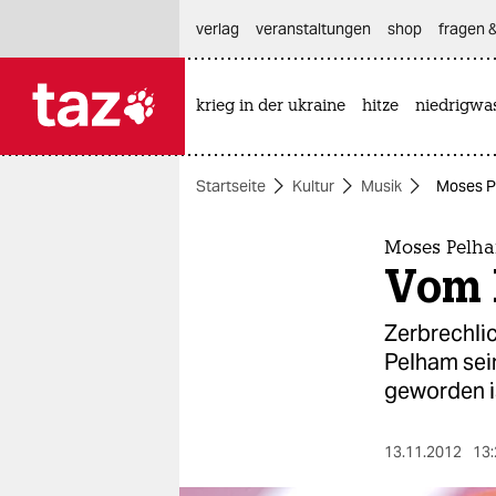
hautnavigation anspringen
hauptinhalt anspringen
footer anspringen
verlag
veranstaltungen
shop
fragen &
krieg in der ukraine
hitze
niedrigwa

taz zahl ich
taz zahl ich
Startseite
Kultur
Musik
Moses P
themen
politik
Moses Pelh
Vom 
öko
Zerbrechlic
gesellschaft
Pelham sein
geworden i
kultur
sport
13.11.2012
13: