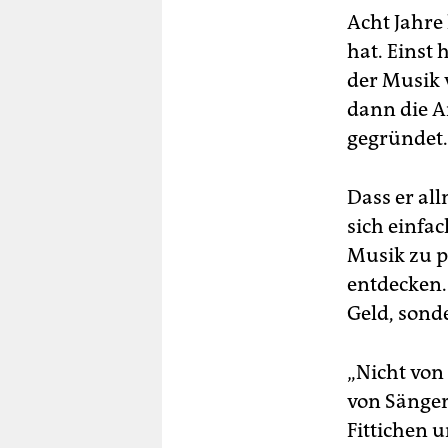
Acht Jahre 
hat. Einst 
der Musik 
dann die Ar
gegründet.
Dass er al
sich einfa
Musik zu pr
entdecken. 
Geld, sond
„Nicht von 
von Sänger
Fittichen 