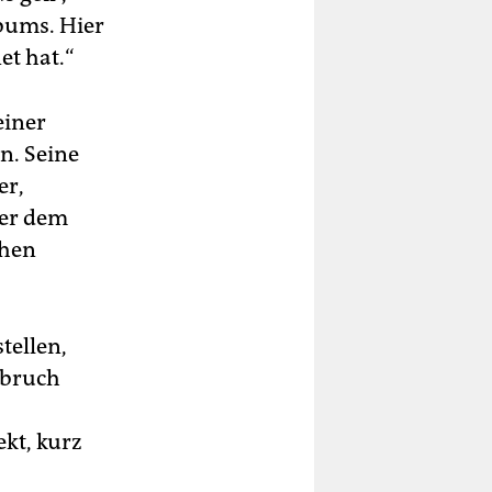
bums. Hier
et hat.“
einer
nn. Seine
er,
ter dem
chen
tellen,
hbruch
kt, kurz