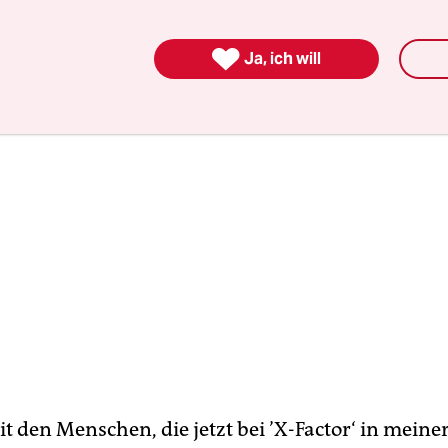
els betrieben habe, sagt Moses Pelham im Intervi

Ja, ich will
it den Menschen, die jetzt bei ’X-Factor‘ in mein