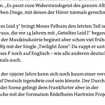
m. „Es passt zum Widerstandsgeist des ganzen Al
eben Dinge, mit denen der Hörer niemals gerechn
tes Leid 3“ bringt Moses Pelham den letzten Teil s
raus, die vor 14 Jahren mit „Geteiltes Leid I“ bega
n der Musikindustrie beginnt aber schon viel früh
89 mit der Single „Twilight Zone“. Da rappt er un
s P noch auf Englisch – wie alle anderen deuts
mals auch.
 der 1990er Jahre kann sich noch kaum einer vors
uf Deutsch irgendwie cool sein könnte. Der Durc
der Szene gelingt dem Frankfurter aber in der
che mit der Formation Rödelheim Hartreim Proje