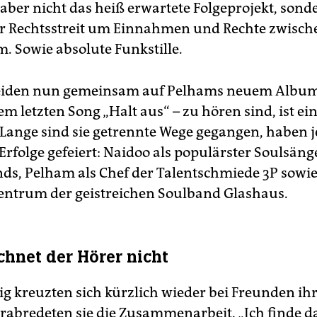
 aber nicht das heiß erwartete Folgeprojekt, sond
r Rechtsstreit um Einnahmen und Rechte zwisch
. Sowie absolute Funkstille.
beiden nun gemeinsam auf Pelhams neuem Album
m letzten Song „Halt aus“ – zu hören sind, ist ein
 Lange sind sie getrennte Wege gegangen, haben j
Erfolge gefeiert: Naidoo als populärster Soulsäng
ds, Pelham als Chef der Talentschmiede 3P sowie
Zentrum der geistreichen Soulband Glashaus.
chnet der Hörer nicht
lig kreuzten sich kürzlich wieder bei Freunden ih
rabredeten sie die Zusammenarbeit. „Ich finde das