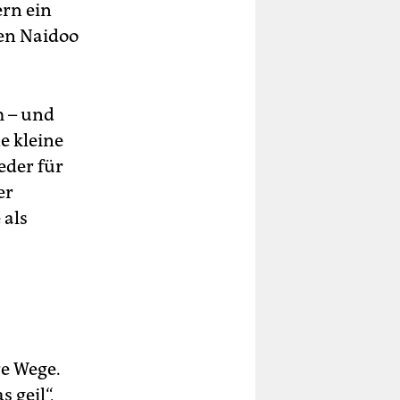
ern ein
en Naidoo
 – und
e kleine
eder für
er
 als
re Wege.
 geil“,