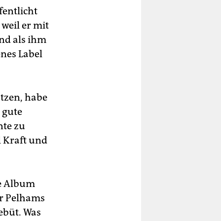
fentlicht
weil er mit
nd als ihm
enes Label
ützen, habe
 gute
nte zu
l Kraft und
te Album
er Pelhams
ebüt. Was