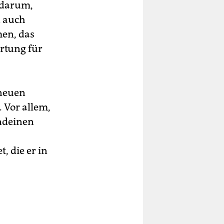
 darum,
n auch
men, das
ortung für
 neuen
. Vor allem,
endeinen
, die er in