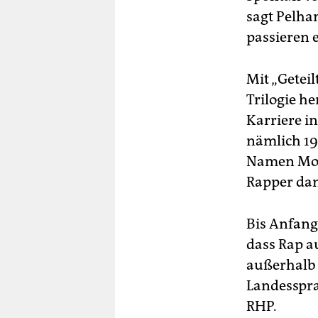
sagt Pelha
passieren 
Mit „Geteil
Trilogie he
Karriere i
nämlich 19
Namen Mose
Rapper da
Bis Anfang
dass Rap a
außerhalb 
Landesspra
RHP.