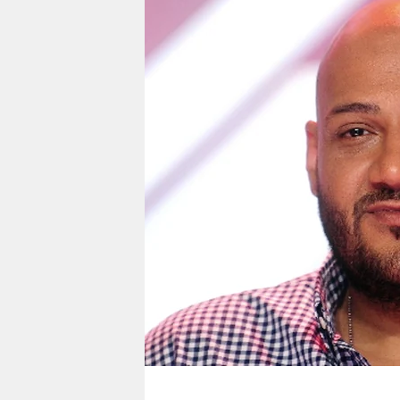
berlin
nord
wahrheit
verlag
verlag
veranstaltungen
shop
fragen & hilfe
unterstützen
abo
genossenschaft