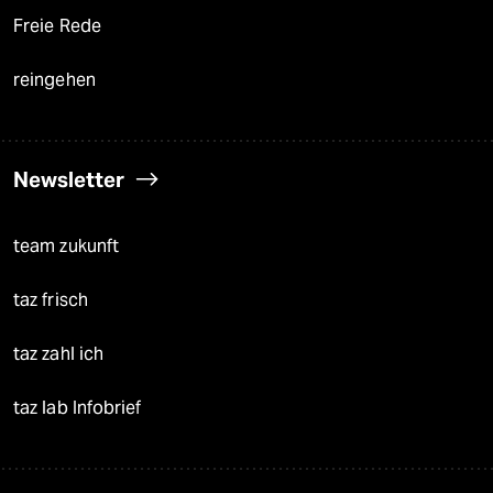
Freie Rede
reingehen
Newsletter
team zukunft
taz frisch
taz zahl ich
taz lab Infobrief