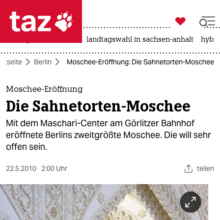

taz zahl ich
niedrigwasser
rente
landtagswahl in sachsen-anhalt
hybri

taz zahl ich
artseite
Berlin
Moschee-Eröffnung: Die Sahnetorten-Moschee
taz zahl ich
themen
Moschee-Eröffnung
Die Sahnetorten-Moschee
politik
Mit dem Maschari-Center am Görlitzer Bahnhof
öko
eröffnete Berlins zweitgrößte Moschee. Die will sehr
offen sein.
gesellschaft
22.5.2010
2:00 Uhr
teilen
kultur
sport