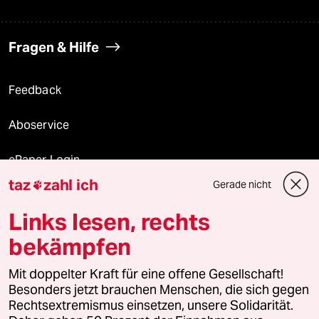
Fragen & Hilfe
Feedback
Aboservice
ePaper Login
taz
zahl ich
Gerade nicht

Downloads für Abonnierende
Links lesen, rechts
bekämpfen
© 2026 taz Verlags und Vertriebs GmbH
Mit doppelter Kraft für eine offene Gesellschaft!
Alle Rechte vorbehalten. Bei rechtlichen Fragen oder für Genehmigungen
wenden Sie sich bitte an
lizenzen@taz.de
Besonders jetzt brauchen Menschen, die sich gegen
Rechtsextremismus einsetzen, unsere Solidarität.