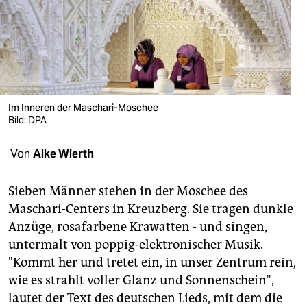
berlin
nord
wahrheit
verlag
Im Inneren der Maschari-Moschee
verlag
Bild: DPA
veranstaltungen
Von
Alke Wierth
shop
Sieben Männer stehen in der Moschee des
fragen & hilfe
Maschari-Centers in Kreuzberg. Sie tragen dunkle
Anzüge, rosafarbene Krawatten - und singen,
unterstützen
untermalt von poppig-elektronischer Musik.
abo
"Kommt her und tretet ein, in unser Zentrum rein,
wie es strahlt voller Glanz und Sonnenschein",
genossenschaft
lautet der Text des deutschen Lieds, mit dem die