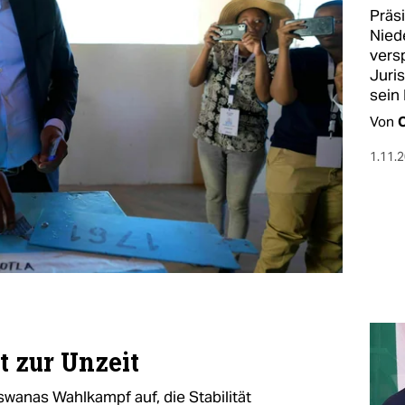
Präs
Nied
versp
Juri
sein
Von
O
1.11.
t zur Unzeit
wanas Wahlkampf auf, die Stabilität