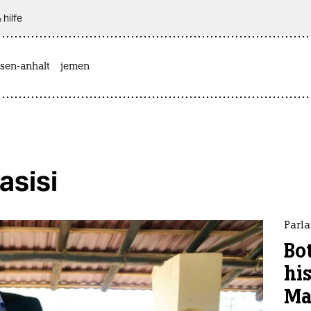
 hilfe
sen-anhalt
jemen
sisi
Parl
Bo
hi
Ma