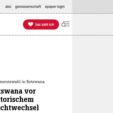
abo
genossenschaft
epaper login

taz zahl ich
taz zahl ich
amentswahl in Botswana
tswana vor
storischem
chtwechsel