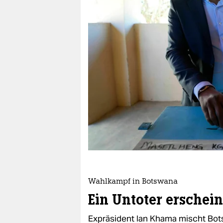
berlin
nord
wahrheit
verlag
verlag
veranstaltungen
shop
fragen & hilfe
unterstützen
Wahlkampf in Botswana
abo
Ein Untoter erschein
genossenschaft
Expräsident Ian Khama mischt Bots