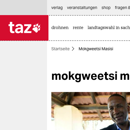
hautnavigation anspringen
hauptinhalt anspringen
footer anspringen
verlag
veranstaltungen
shop
fragen &
drohnen
rente
landtagswahl in sach

taz zahl ich
taz zahl ich
Startseite
Mokgweetsi Masisi
themen
politik
mokgweetsi ma
öko
gesellschaft
kultur
sport