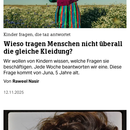
berlin
nord
wahrheit
Kinder fragen, die taz antwortet
verlag
Wieso tragen Menschen nicht überall
die gleiche Kleidung?
verlag
Wir wollen von Kindern wissen, welche Fragen sie
veranstaltungen
beschäftigen. Jede Woche beantworten wir eine. Diese
Frage kommt von Juna, 5 Jahre alt.
shop
Von
Raweel Nasir
fragen & hilfe
12.11.2025
unterstützen
abo
genossenschaft