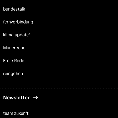
bundestalk
fernverbindung
klima update°
Mauerecho
Freie Rede
reingehen
Newsletter
team zukunft