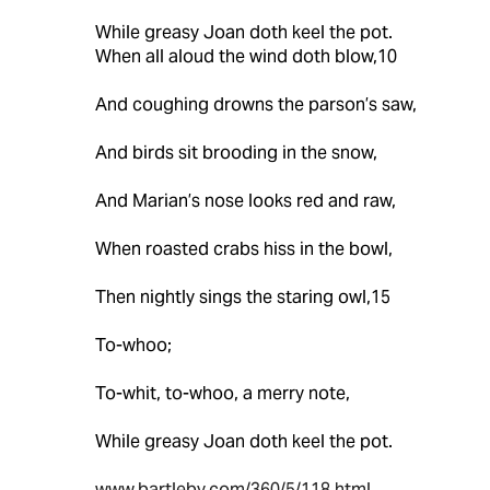
While greasy Joan doth keel the pot.
When all aloud the wind doth blow,10
And coughing drowns the parson’s saw,
And birds sit brooding in the snow,
And Marian’s nose looks red and raw,
When roasted crabs hiss in the bowl,
Then nightly sings the staring owl,15
To-whoo;
To-whit, to-whoo, a merry note,
While greasy Joan doth keel the pot.
www.bartleby.com/360/5/118.html