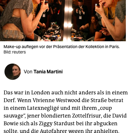
berlin
nord
wahrheit
verlag
Make-up auflegen vor der Präsentation der Kollektion in Paris.
verlag
Bild: reuters
veranstaltungen
Von
Tania Martini
shop
fragen & hilfe
Das war in London auch nicht anders als in einem
unterstützen
Dorf. Wenn Vivienne Westwood die Straße betrat
in einem Latexnegligé und mit ihrem „coup
abo
sauvage“, jener blondierten Zottelfrisur, die David
genossenschaft
Bowie sich als Ziggy Stardust bei ihr abgucken
sollte, und die Autofahrer wegen ihr anhielten.