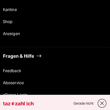
Kantine
Shop
Anzeigen
Fragen & Hilfe
Feedback
Aboservice
ePaper Login
taz
zahl ich
Gerade nicht

Downloads für Abonnierende