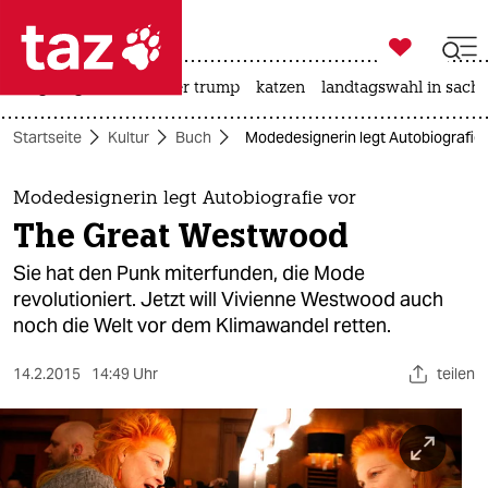

taz zahl ich
bergsteigen
usa unter trump
katzen
landtagswahl in sachs

taz zahl ich
Startseite
Kultur
Buch
Modedesignerin legt Autobiografie
taz zahl ich
themen
Modedesignerin legt Autobiografie vor
The Great Westwood
politik
Sie hat den Punk miterfunden, die Mode
öko
revolutioniert. Jetzt will Vivienne Westwood auch
noch die Welt vor dem Klimawandel retten.
gesellschaft
14.2.2015
14:49 Uhr
teilen
kultur
sport