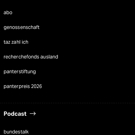
abo
genossenschaft
taz zahl ich
recherchefonds ausland
panterstiftung
panterpreis 2026
Podcast
bundestalk