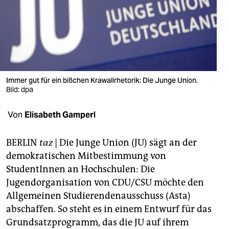
berlin
nord
wahrheit
verlag
Immer gut für ein bißchen Krawallrhetorik: Die Junge Union.
verlag
Bild: dpa
veranstaltungen
Von
Elisabeth Gamperl
shop
BERLIN
taz
|
Die Junge Union (JU) sägt an der
fragen & hilfe
demokratischen Mitbestimmung von
StudentInnen an Hochschulen: Die
unterstützen
Jugendorganisation von CDU/CSU möchte den
abo
Allgemeinen Studierendenausschuss (Asta)
abschaffen. So steht es in einem Entwurf für das
genossenschaft
Grundsatzprogramm, das die JU auf ihrem