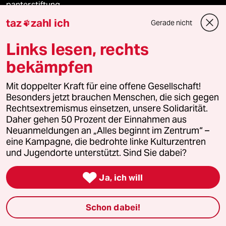
panterstiftung
taz
zahl ich
Gerade nicht

panterpreis 2026
Links lesen, rechts
bekämpfen
Podcast
Mit doppelter Kraft für eine offene Gesellschaft!
Besonders jetzt brauchen Menschen, die sich gegen
bundestalk
Rechtsextremismus einsetzen, unsere Solidarität.
Daher gehen 50 Prozent der Einnahmen aus
Neuanmeldungen an „Alles beginnt im Zentrum“ –
fernverbindung
eine Kampagne, die bedrohte linke Kulturzentren
und Jugendorte unterstützt. Sind Sie dabei?
klima update°

Ja, ich will
Mauerecho
Freie Rede
Schon dabei!