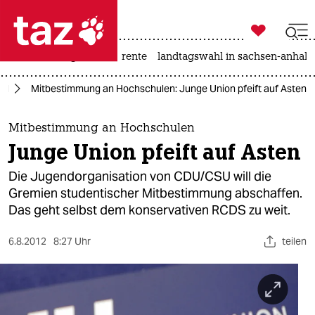

taz zahl ich
hitze
niedrigwasser
rente
landtagswahl in sachsen-anhalt

taz zahl ich
nd
Mitbestimmung an Hochschulen: Junge Union pfeift auf Asten
taz zahl ich
themen
Mitbestimmung an Hochschulen
Junge Union pfeift auf Asten
politik
Die Jugendorganisation von CDU/CSU will die
öko
Gremien studentischer Mitbestimmung abschaffen.
Das geht selbst dem konservativen RCDS zu weit.
gesellschaft
6.8.2012
8:27 Uhr
teilen
kultur
sport