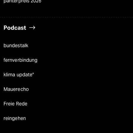
panterpreis 2026
Podcast
bundestalk
fernverbindung
klima update°
Mauerecho
Freie Rede
reingehen