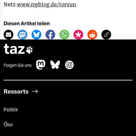
Netz:
www.myblog.de/torsun
Diesen Artikel teilen
taz

Folgen Sie uns
Ressorts
Politik
Öko