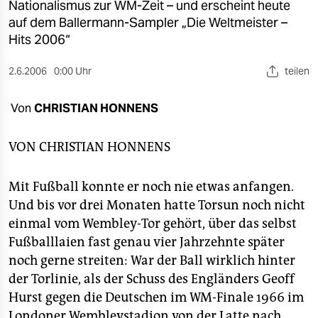
berlin
Nationalismus zur WM-Zeit – und erscheint heute
auf dem Ballermann-Sampler „Die Weltmeister –
nord
Hits 2006“
wahrheit
2.6.2006
0:00 Uhr
teilen
verlag
Von
CHRISTIAN HONNENS
verlag
VON
CHRISTIAN HONNENS
veranstaltungen
shop
Mit Fußball konnte er noch nie etwas anfangen.
Und bis vor drei Monaten hatte Torsun noch nicht
fragen & hilfe
einmal vom Wembley-Tor gehört, über das selbst
unterstützen
Fußballlaien fast genau vier Jahrzehnte später
noch gerne streiten: War der Ball wirklich hinter
abo
der Torlinie, als der Schuss des Engländers Geoff
genossenschaft
Hurst gegen die Deutschen im WM-Finale 1966 im
Londoner Wembleystadion von der Latte nach