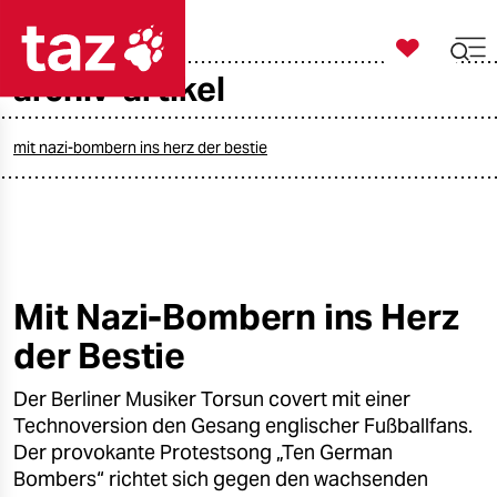

taz zahl ich
archiv-artikel

taz zahl ich
taz zahl ich
mit nazi-bombern ins herz der bestie
themen
politik
öko
Mit Nazi-Bombern ins Herz
der Bestie
gesellschaft
Der Berliner Musiker Torsun covert mit einer
kultur
Technoversion den Gesang englischer Fußballfans.
sport
Der provokante Protestsong „Ten German
Bombers“ richtet sich gegen den wachsenden