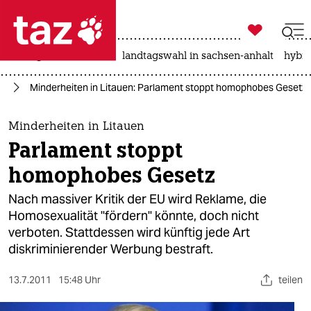

taz zahl ich
niedrigwasser
rente
landtagswahl in sachsen-anhalt
hybri

taz zahl ich
pa
Minderheiten in Litauen: Parlament stoppt homophobes Gesetz
taz zahl ich
themen
Minderheiten in Litauen
Parlament stoppt
politik
homophobes Gesetz
öko
Nach massiver Kritik der EU wird Reklame, die
Homosexualität "fördern" könnte, doch nicht
gesellschaft
verboten. Stattdessen wird künftig jede Art
diskriminierender Werbung bestraft.
kultur
sport
13.7.2011
15:48 Uhr
teilen