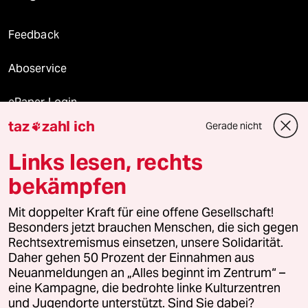
Feedback
Aboservice
ePaper Login
taz
zahl ich
Gerade nicht

Downloads für Abonnierende
Links lesen, rechts
bekämpfen
© 2026 taz Verlags und Vertriebs GmbH
Mit doppelter Kraft für eine offene Gesellschaft!
Alle Rechte vorbehalten. Bei rechtlichen Fragen oder für Genehmigungen
wenden Sie sich bitte an
lizenzen@taz.de
Besonders jetzt brauchen Menschen, die sich gegen
Rechtsextremismus einsetzen, unsere Solidarität.
Daher gehen 50 Prozent der Einnahmen aus
Feedback
Redaktionsstatut
Kommune-Richtlinien
KI-
Neuanmeldungen an „Alles beginnt im Zentrum“ –
eine Kampagne, die bedrohte linke Kulturzentren
Leitlinie
Informant
Datenschutz
Impressum
AGB
und Jugendorte unterstützt. Sind Sie dabei?