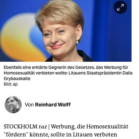
berlin
nord
wahrheit
verlag
verlag
veranstaltungen
Ebenfalls eine erklärte Gegnerin des Gesetzes, das Werbung für
Homosexualität verbieten wollte: Litauens Staatspräsidentin Dalia
shop
Grybauskaite
Bild: ap
fragen & hilfe
unterstützen
Von
Reinhard Wolff
abo
STOCKHOLM
taz
| Werbung, die Homosexualität
genossenschaft
"fördern" könnte, sollte in Litauen verboten