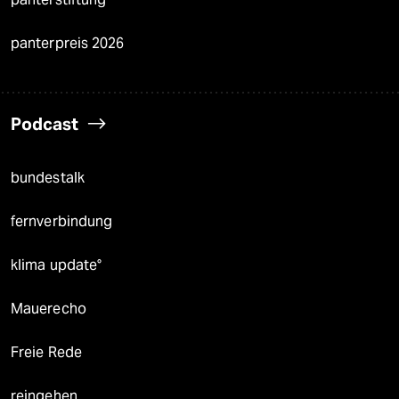
panterpreis 2026
Podcast
bundestalk
fernverbindung
klima update°
Mauerecho
Freie Rede
reingehen