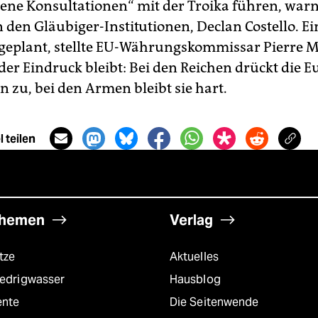
ne Konsultationen“ mit der Troika führen, warn
n den Gläubiger-Institutionen, Declan Costello. Ei
 geplant, stellte EU-Währungskommissar Pierre M
 der Eindruck bleibt: Bei den Reichen drückt die 
 zu, bei den Armen bleibt sie hart.
 teilen
hemen
Verlag
tze
Aktuelles
iedrigwasser
Hausblog
ente
Die Seitenwende