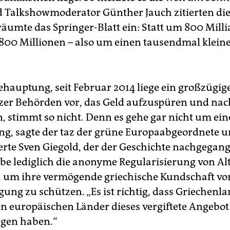
 Talkshowmoderator Günther Jauch zitierten die 
äumte das Springer-Blatt ein: Statt um 800 Mill
800 Millionen – also um einen tausendmal klein
ehauptung, seit Februar 2014 liege ein großzügi
zer Behörden vor, das Geld aufzuspüren und nac
, stimmt so nicht. Denn es gehe gar nicht um ein
g, sagte der taz der grüne Europaabgeordnete 
rte Sven Giegold, der der Geschichte nachgegange
be lediglich die anonyme Regularisierung von Al
 um ihre vermögende griechische Kundschaft vo
gung zu schützen. „Es ist richtig, dass Griechenla
en europäischen Länder dieses vergiftete Angebot
agen haben.“