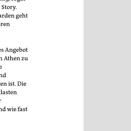
Story.
iarden geht
eren
ges Angebot
h Athen zu
e
und
n ist. Die
tlasten
r
nd wie fast