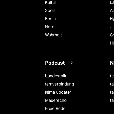
Kultur
L
Sport
A
Berlin
Hy
Nord
J
Wahrheit
C
Hi
Podcast
N
bundestalk
t
fernverbindung
ta
klima update°
ta
Mauerecho
ta
Freie Rede