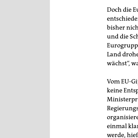
Doch die E
entschiede
bisher nic
und die Sc
Eurogruppe
Land drohe
wächst“, w
Vom EU-Gip
keine Ents
Ministerpr
Regierungs
organisier
einmal kla
werde, hie