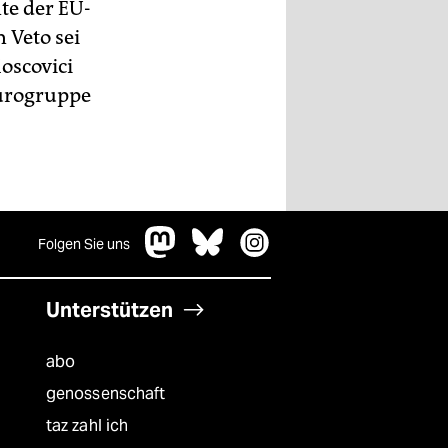
te der EU-
n Veto sei
oscovici
Eurogruppe
Folgen Sie uns
Unterstützen
abo
genossenschaft
taz zahl ich