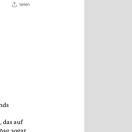
teilen
ands
, das auf
tag,
sogar