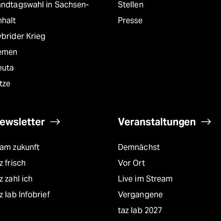
andtagswahl in Sachsen-
Stellen
nhalt
Presse
brider Krieg
emen
euta
tze
ewsletter
Veranstaltungen
eam zukunft
Demnächst
z frisch
Vor Ort
z zahl ich
Live im Stream
z lab Infobrief
Vergangene
taz lab 2027