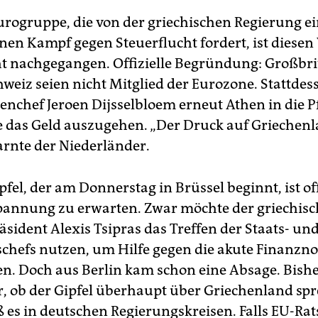
urogruppe, die von der griechischen Regierung e
nen Kampf gegen Steuerflucht fordert, ist diese
ht nachgegangen. Offizielle Begründung: Großbr
hweiz seien nicht Mitglied der Eurozone. Stattde
nchef Jeroen Dijsselbloem erneut Athen in die P
 das Geld auszugehen. „Der Druck auf Griechen
arnte der Niederländer.
fel, der am Donnerstag in Brüssel beginnt, ist o
pannung zu erwarten. Zwar möchte der griechisc
äsident Alexis Tsipras das Treffen der Staats- un
chefs nutzen, um Hilfe gegen die akute Finanzno
en. Doch aus Berlin kam schon eine Absage. Bisher
r, ob der Gipfel überhaupt über Griechenland sp
ß es in deutschen Regierungskreisen. Falls EU-Ra