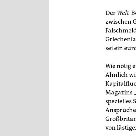
Der
Welt
-B
zwischen G
Falschmeld
Griechenla
sei ein eur
Wie nötig 
Ähnlich wi
Kapitalflu
Magazins „
spezielles
Ansprüchen
Großbritan
von lästig