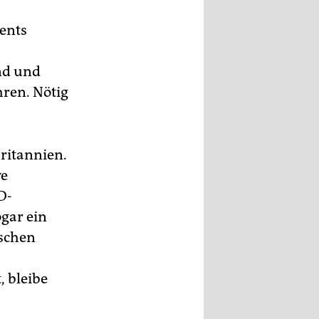
ents
nd und
ren. Nötig
britannien.
ve
D-
gar ein
ischen
 bleibe