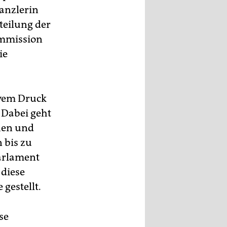
Kanzlerin
teilung der
ommission
ie
ivem Druck
 Dabei geht
hen und
 bis zu
Parlament
 diese
gestellt.
se