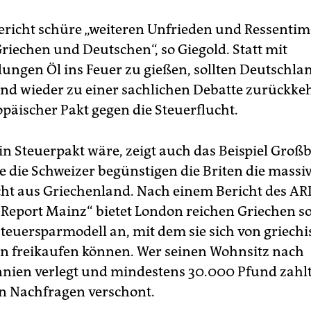
ericht schüre „weiteren Unfrieden und Ressentim
riechen und Deutschen“, so Giegold. Statt mit
ungen Öl ins Feuer zu gießen, sollten Deutschla
nd wieder zu einer sachlichen Debatte zurückkeh
opäischer Pakt gegen die Steuerflucht.
ein Steuerpakt wäre, zeigt auch das Beispiel Groß
e die Schweizer begünstigen die Briten die massi
cht aus Griechenland. Nach einem Bericht des AR
Report Mainz“ bietet London reichen Griechen so
 Steuersparmodell an, mit dem sie sich von griech
 freikaufen können. Wer seinen Wohnsitz nach
nien verlegt und mindestens 30.000 Pfund zahlt,
en Nachfragen verschont.