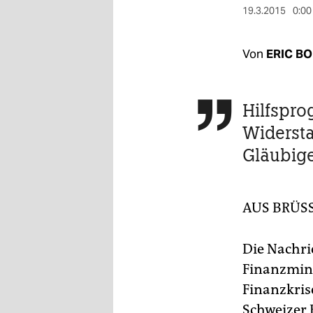
berlin
19.3.2015
0:00
nord
Von
ERIC B
wahrheit
verlag
Hilfspro

verlag
Widersta
veranstaltungen
Gläubig
shop
fragen & hilfe
AUS BRÜS
unterstützen
Die Nachri
abo
Finanzmini
Finanzkris
genossenschaft
Schweizer 