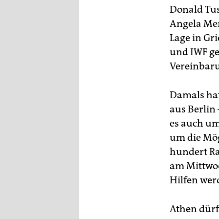
Donald Tus
Angela Merk
Lage in Gr
und IWF ge
Vereinbaru
Damals hat
aus Berlin
es auch um
um die Mög
hundert Ra
am Mittwoc
Hilfen werd
Athen dürf