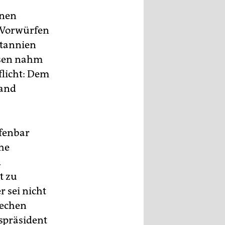
inen
n Vorwürfen
itannien
ssen nahm
flicht: Dem
land
ffenbar
he
d
t zu
 sei nicht
rechen
tspräsident