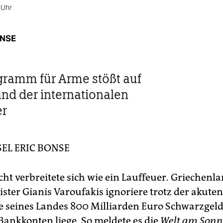
 Uhr
ONSE
gramm für Arme stößt auf
nd der internationalen
er
SEL
ERIC BONSE
cht verbreitete sich wie ein Lauffeuer. Griechenl
ster Gianis Varoufakis ignoriere trotz der akuten
e seines Landes 800 Milliarden Euro Schwarzgeld
Bankkonten liege. So meldete es die
Welt am Sonn