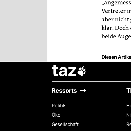
„angemesse
Vertreter i
aber nicht
klar. Doch
beide Augen
Diesen Artikel
taz

Ressorts
T
Politik
Hi
Öko
N
Gesellschaft
R