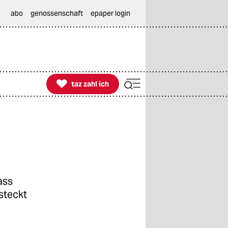
abo
genossenschaft
epaper login

taz zahl ich
taz zahl ich
ass
steckt