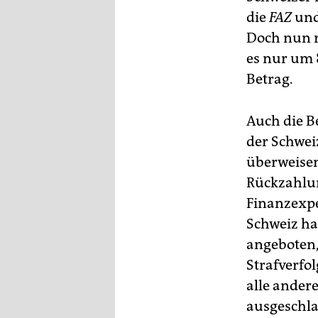
epaper login
die
FAZ
und
Doch nun r
es nur um 
Betrag.
Auch die B
der Schwei
überweisen
Rückzahlun
Finanzexpe
Schweiz ha
angeboten,
Strafverfol
alle ander
ausgeschl