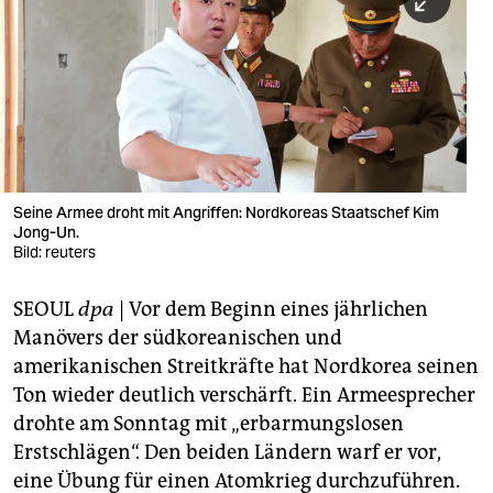
berlin
nord
wahrheit
verlag
verlag
Seine Armee droht mit Angriffen: Nordkoreas Staatschef Kim
Jong-Un.
veranstaltungen
Bild: reuters
shop
SEOUL
dpa
| Vor dem Beginn eines jährlichen
fragen & hilfe
Manövers der südkoreanischen und
unterstützen
amerikanischen Streitkräfte hat Nordkorea seinen
Ton wieder deutlich verschärft. Ein Armeesprecher
abo
drohte am Sonntag mit „erbarmungslosen
Erstschlägen“. Den beiden Ländern warf er vor,
genossenschaft
eine Übung für einen Atomkrieg durchzuführen.