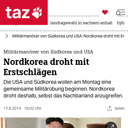

taz zahl ich
niedrigwasser
rente
landtagswahl in sachsen-anhalt
hybri

taz zahl ich
en
Militärmanöver von Südkorea und USA: Nordkorea droht mit Ers
taz zahl ich
themen
Militärmanöver von Südkorea und USA
Nordkorea droht mit
politik
Erstschlägen
öko
Die USA und Südkorea wollen am Montag eine
gemeinsame Militärübung beginnen. Nordkorea
gesellschaft
droht deshalb, selbst das Nachbarland anzugreifen.
kultur
17.8.2014
16:02 Uhr
teilen
sport