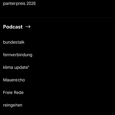
panterpreis 2026
Podcast
bundestalk
fernverbindung
klima update°
Mauerecho
Freie Rede
reingehen