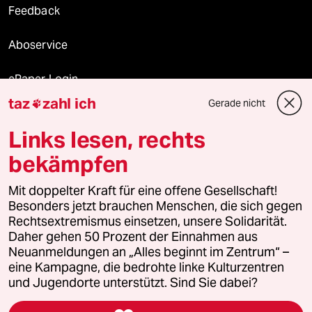
Feedback
Aboservice
ePaper Login
taz
zahl ich
Gerade nicht

Downloads für Abonnierende
Links lesen, rechts
bekämpfen
© 2026 taz Verlags und Vertriebs GmbH
Mit doppelter Kraft für eine offene Gesellschaft!
Alle Rechte vorbehalten. Bei rechtlichen Fragen oder für Genehmigungen
wenden Sie sich bitte an
lizenzen@taz.de
Besonders jetzt brauchen Menschen, die sich gegen
Rechtsextremismus einsetzen, unsere Solidarität.
Daher gehen 50 Prozent der Einnahmen aus
Feedback
Redaktionsstatut
Kommune-Richtlinien
KI-
Neuanmeldungen an „Alles beginnt im Zentrum“ –
eine Kampagne, die bedrohte linke Kulturzentren
Leitlinie
Informant
Datenschutz
Impressum
AGB
und Jugendorte unterstützt. Sind Sie dabei?
Seitenwende
Einwilligungen widerrufen (Ads)