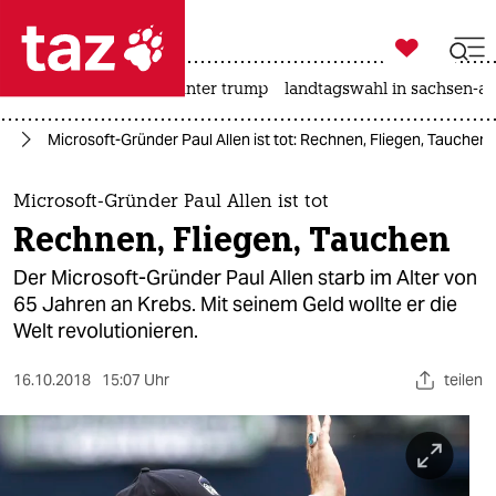

taz zahl ich
nahost-konflikt
usa unter trump
landtagswahl in sachsen-an

taz zahl ich
ta
Microsoft-Gründer Paul Allen ist tot: Rechnen, Fliegen, Tauchen
taz zahl ich
themen
Microsoft-Gründer Paul Allen ist tot
Rechnen, Fliegen, Tauchen
politik
Der Microsoft-Gründer Paul Allen starb im Alter von
öko
65 Jahren an Krebs. Mit seinem Geld wollte er die
Welt revolutionieren.
gesellschaft
16.10.2018
15:07 Uhr
teilen
kultur
sport