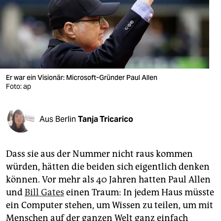
berlin
nord
wahrheit
verlag
Er war ein Visionär: Microsoft-Gründer Paul Allen
verlag
Foto: ap
veranstaltungen
Aus Berlin
Tanja Tricarico
shop
fragen & hilfe
Dass sie aus der Nummer nicht raus kommen
unterstützen
würden, hätten die beiden sich eigentlich denken
können. Vor mehr als 40 Jahren hatten Paul Allen
abo
und
Bill Gates
einen Traum: In jedem Haus müsste
genossenschaft
ein Computer stehen, um Wissen zu teilen, um mit
Menschen auf der ganzen Welt ganz einfach